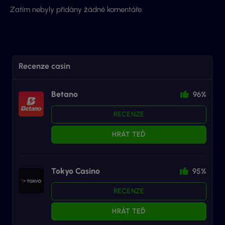
Zatím nebyly přidány žádné komentáře.
Recenze casin
Betano
96%
RECENZE
HRÁT TEĎ
Tokyo Casino
95%
RECENZE
HRÁT TEĎ