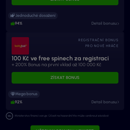
Jednoduché dosažení
94%
Detail bonusu
REGISTRAČNÍ BONUS
PRO NOVÉ HRÁČE
100 Kč ve free spinech za registraci
+ 200% Bonus na první vklad až 100 000 Kč
ZÍSKAT BONUS
Mega bonus
92%
Detail bonusu
Ministerstvo financí varuje: Účastí na hazardní hře může vzniknout závislost.