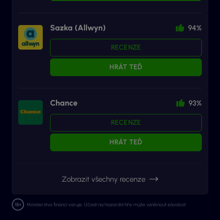
Sazka (Allwyn)
94%
RECENZE
HRÁT TEĎ
Chance
93%
RECENZE
HRÁT TEĎ
Zobrazit všechny recenze
Ministerstvo financí varuje: Účastí na hazardní hře může vzniknout závislost.