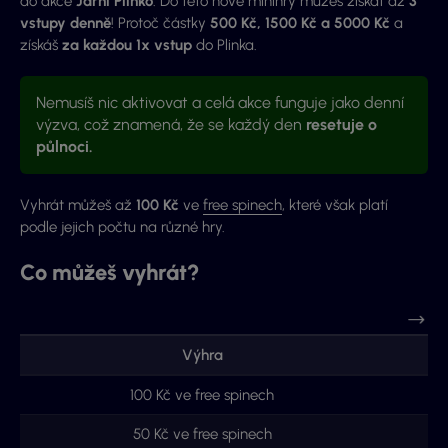
do akce
Jarní Plinko
. Do této nové minihry můžeš získat až
3
vstupy denně
! Protoč částky
500 Kč, 1500 Kč a 5000 Kč
a
získáš
za každou 1x vstup
do Plinka.
Nemusíš nic aktivovat a celá akce funguje jako denní
výzva, což znamená, že se každý den
resetuje o
půlnoci.
Vyhrát můžeš až
100 Kč
ve
free spinech
, které však platí
podle jejich počtu na různé hry.
Co můžeš vyhrát?
Výhra
100 Kč ve free spinech
50 Kč ve free spinech