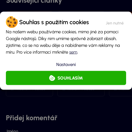
Související články
Souhlas s použitím cookies
Na našem webu používáme cookies, mimo jiné za pomoci
Google nástrojů. Díky nim umíme správně zobrazit obsah,
zjistíme, co se na webu děje a nabídneme vám reklamy na
BIG WIN 25 033
Užij si kočičí
Získej 10
míru. Pro více informací mrkněte
sem
.
Kč v LuckyBet:
dobrodružství s
spinů z
Osmikorunový
50 free spiny u
gól svéh
Nastavení
výstřel trefil
Apollo Games!
favorita
3129×!
Zlatý st
SOUHLASÍM
Betana!
Anežka
7.8.2026
Nikola
7.8.2026
Max
Přidej komentář
Jméno