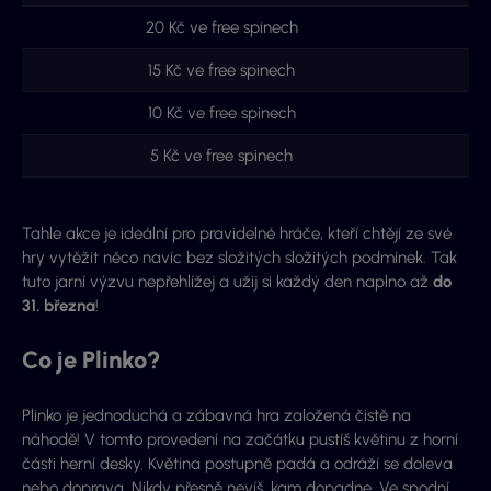
20 Kč ve free spinech
15 Kč ve free spinech
10 Kč ve free spinech
5 Kč ve free spinech
Tahle akce je ideální pro pravidelné hráče, kteří chtějí ze své
hry vytěžit něco navíc bez složitých složitých podmínek. Tak
tuto jarní výzvu nepřehlížej a užij si každý den naplno až
do
31. března
!
Co je Plinko?
Plinko je jednoduchá a zábavná hra založená čistě na
náhodě! V tomto provedení na začátku pustíš květinu z horní
části herní desky. Květina postupně padá a odráží se doleva
nebo doprava. Nikdy přesně nevíš, kam dopadne. Ve spodní