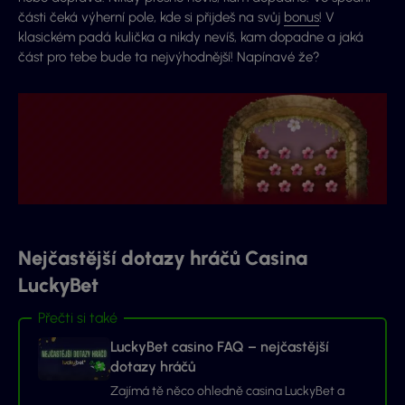
části čeká výherní pole, kde si přijdeš na svůj
bonus
! V
klasickém padá kulička a nikdy nevíš, kam dopadne a jaká
část pro tebe bude ta nejvýhodnější! Napínavé že?
Nejčastější dotazy hráčů Casina
LuckyBet
Přečti si také
LuckyBet casino FAQ – nejčastější
dotazy hráčů
Zajímá tě něco ohledně casina LuckyBet a