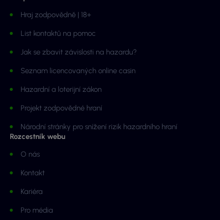
Hraj zodpovědně | 18+
List kontaktů na pomoc
Jak se zbavit závislosti na hazardu?
Seznam licencovaných online casin
Hazardní a loterijní zákon
Projekt zodpovědné hraní
Národní stránky pro snížení rizik hazardního hraní
Rozcestník webu
O nás
Kontakt
Kariéra
Pro média