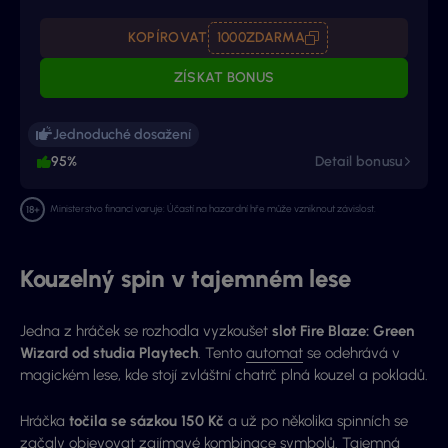
KOPÍROVAT
1000ZDARMA
ZÍSKAT BONUS
Jednoduché dosažení
95%
Detail bonusu
Ministerstvo financí varuje: Účastí na hazardní hře může vzniknout závislost.
Kouzelný spin v tajemném lese
Jedna z hráček se rozhodla vyzkoušet
slot Fire Blaze: Green
Wizard od studia Playtech
. Tento
automat
se odehrává v
magickém lese, kde stojí zvláštní chatrč plná kouzel a pokladů.
Hráčka
točila se sázkou 150 Kč
a už po několika spinních se
začaly objevovat zajímavé kombinace symbolů. Tajemná