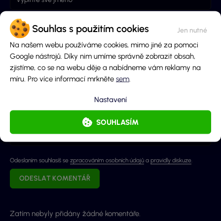
E-mail (nebude zobrazen)
Souhlas s použitím cookies
Na našem webu používáme cookies, mimo jiné za pomoci
Google nástrojů. Díky nim umíme správně zobrazit obsah,
zjistíme, co se na webu děje a nabídneme vám reklamy na
Obsah komentáře
míru. Pro více informací mrkněte
sem
.
Nastavení
SOUHLASÍM
Odeslaním souhlasíš se
zpracováním osobních údajů
a
pravidly diskuze
.
ODESLAT KOMENTÁŘ
Zatím nebyly přidány žádné komentáře.