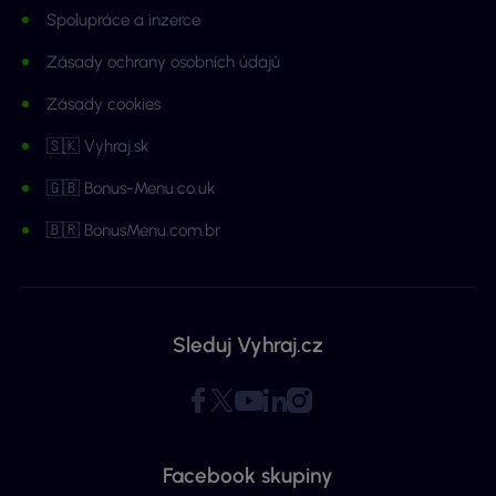
Spolupráce a inzerce
Zásady ochrany osobních údajů
Zásady cookies
🇸🇰 Vyhraj.sk
🇬🇧 Bonus-Menu.co.uk
🇧🇷 BonusMenu.com.br
Sleduj Vyhraj.cz
Facebook skupiny