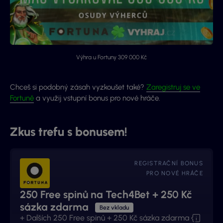
Výhra u Fortuny 309 000 Kč
Chceš si podobný zásah vyzkoušet také?
Zaregistruj se ve
Fortuně
a využij vstupní bonus pro nové hráče.
Zkus trefu s bonusem!
REGISTRAČNÍ BONUS
PRO NOVÉ HRÁČE
250 Free spinů na Tech4Bet + 250 Kč
sázka zdarma
Bez vkladu
+ Dalších 250 Free spinů + 250 Kč sázka zdarma