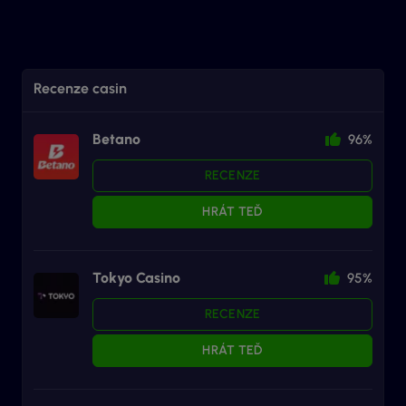
Recenze casin
Betano
96%
RECENZE
HRÁT TEĎ
Tokyo Casino
95%
RECENZE
HRÁT TEĎ