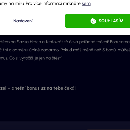
amy na míru. Pro více informací mrkněte
sem
.
dáři od Sazky
Nastavení
SOUHLASÍM
 ti naděluje body do Bonusomatu zdarma!
dářem na Sazka Hrách a tentokrát tě čeká pořádné točení! Bonusoma
očit si o odměnu úplně zadarmo. Pokud máš méně než 5 bodů, můžeš
us. Co si vytočíš, je jen na štěstí.
zel – dnešní bonus už na tebe čeká!