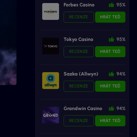
Forbes Casino
95%
RECENZE
HRÁT TEĎ
Tokyo Casino
95%
RECENZE
HRÁT TEĎ
Sazka (Allwyn)
94%
RECENZE
HRÁT TEĎ
Grandwin Casino
94%
RECENZE
HRÁT TEĎ