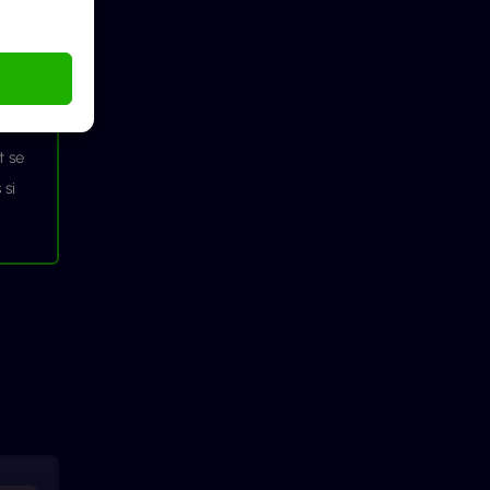
t se
 si