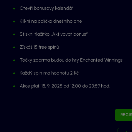
Otevři bonusový kalendář
Klikni na políčko dnešního dne
Stiskni tlačítko „Aktivovat bonus“
Získáš 15 free spinů
Točky zdarma budou do hry Enchanted Winnings
Každý spin má hodnotu 2 Kč
Akce platí 18. 9. 2025 od 12:00 do 23:59 hod.
REGI