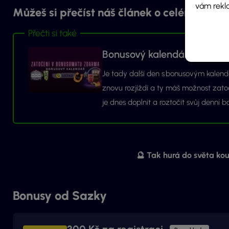
vám rekl
Můžeš si přečíst náš článek o celém kalen
Přečti si také
Bonusový kalendář u Sazky
Je tady další den s bonusovým kalen
znovu rozjíždí a ty máš možnost zat
je dnes doplnit a roztočit svůj denní bon
🔮 Tak hurá do světa kou
Bonusy od Sazky