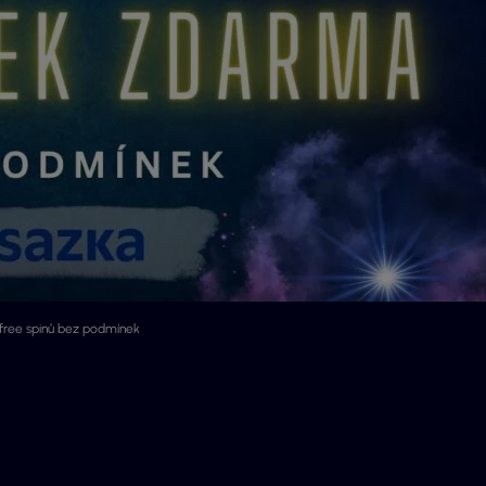
 free spinů bez podmínek