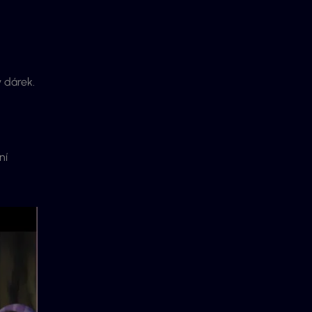
ý dárek.
ní