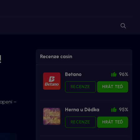
!
Recenze casin
Betano
96%
RECENZE
HRÁT TEĎ
vapení –
Herna u Dědka
95%
RECENZE
HRÁT TEĎ