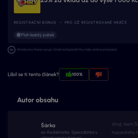
REGISTRAČNÍ BONUS
PRO JIŽ REGISTROVANÉ HRÁČE
Platí každý pátek
Ministerstvo financí varuje: Účastí na hazardní hře může vzniknout závislost.
Líbil se ti tento článek?
100%
Autor obsahu
Ahoj! Jsem Š
Šárka
ex-Redaktorka · Specialistka v
hazardního h
oblasti casino bonusů