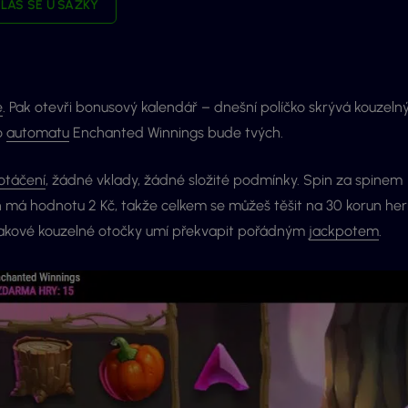
HLAS SE U SAZKY
e
. Pak otevři bonusový kalendář – dnešní políčko skrývá kouzeln
o
automatu
Enchanted Winnings bude tvých.
otáčení
, žádné vklady, žádné složité podmínky. Spin za spinem
ich má hodnotu 2 Kč, takže celkem se můžeš těšit na 30 korun her
 takové kouzelné otočky umí překvapit pořádným
jackpotem
.