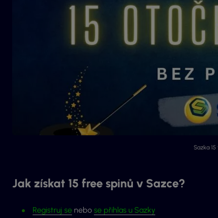
Sazka 15
Jak získat 15 free spinů v Sazce?
Registruj se
nebo
se přihlas u Sazky