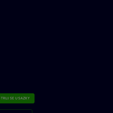
STRUJ SE U SAZKY