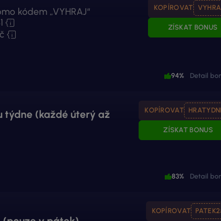
KOPÍROVAT
VYHRA
 promo kódem „VYHRAJ“
81
ZÍSKAT BONUS
Kč
94%
Detail bo
KOPÍROVAT
HRATYDN
u týdne (každé úterý až
ZÍSKAT BONUS
83%
Detail bo
KOPÍROVAT
PATEK2
č (pouze v pátek)