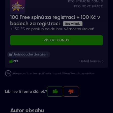
REGISTRAČNÍ BONUS
PRO NOVÉ HRÁČE
100 Free spinů za registraci + 100 Kč v
bodech za registraci
Bez vkladu
+ 150 FS za postup na druhou věrnostní úroveň
ZÍSKAT BONUS
Jednoduché dosažení
91%
Detail bonusu
Ministerstvo financí varuje: Účastí na hazardní hře může vzniknout závislost.
Líbil se ti tento článek?
Autor obsahu