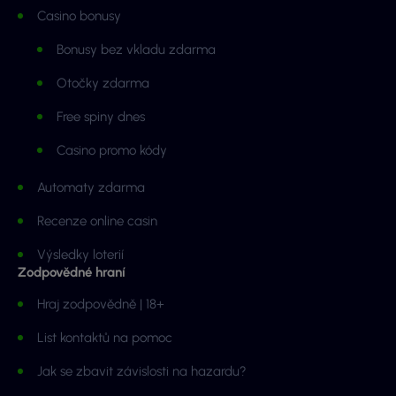
Casino bonusy
Bonusy bez vkladu zdarma
Otočky zdarma
Free spiny dnes
Casino promo kódy
Automaty zdarma
Recenze online casin
Výsledky loterií
Zodpovědné hraní
Hraj zodpovědně | 18+
List kontaktů na pomoc
Jak se zbavit závislosti na hazardu?