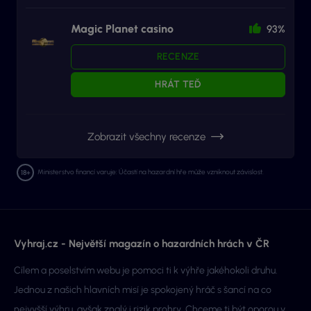
Magic Planet casino
93%
RECENZE
HRÁT TEĎ
Zobrazit všechny recenze
Ministerstvo financí varuje: Účastí na hazardní hře může vzniknout závislost.
Vyhraj.cz - Největší magazín o hazardních hrách v ČR
Cílem a poselstvím webu je pomoci ti k výhře jakéhokoli druhu.
Jednou z našich hlavních misí je spokojený hráč s šancí na co
nejvyšší výhru, avšak znalý i rizik prohry. Chceme ti být oporou v