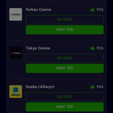
Forbes Casino
95%
RECENZE
HRÁT TEĎ
Tokyo Casino
95%
RECENZE
HRÁT TEĎ
Sazka (Allwyn)
94%
RECENZE
HRÁT TEĎ