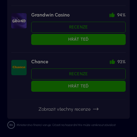
Grandwin Casino
94%
RECENZE
HRÁT TEĎ
Chance
93%
RECENZE
HRÁT TEĎ
Zobrazit všechny recenze
Ministerstvo financí varuje: Účastí na hazardní hře může vzniknout závislost.