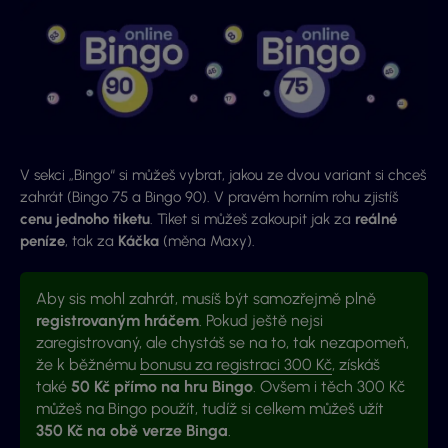
V sekci „Bingo“ si můžeš vybrat, jakou ze dvou variant si chceš
zahrát (Bingo 75 a Bingo 90). V pravém horním rohu zjistíš
cenu jednoho tiketu
. Tiket si můžeš zakoupit jak za
reálné
peníze
, tak za
Káčka
(měna Maxy).
Aby sis mohl zahrát, musíš být samozřejmě plně
registrovaným hráčem
. Pokud ještě nejsi
zaregistrovaný, ale chystáš se na to, tak nezapomeň,
že k běžnému
bonusu za registraci 300 Kč
, získáš
také
50 Kč přímo na hru Bingo
. Ovšem i těch 300 Kč
můžeš na Bingo použít, tudíž si celkem můžeš užít
350 Kč na obě verze Binga
.