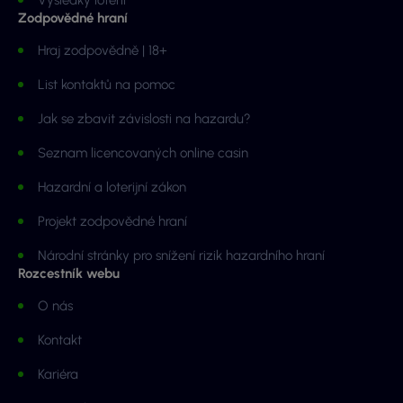
Výsledky loterií
Zodpovědné hraní
Hraj zodpovědně | 18+
List kontaktů na pomoc
Jak se zbavit závislosti na hazardu?
Seznam licencovaných online casin
Hazardní a loterijní zákon
Projekt zodpovědné hraní
Národní stránky pro snížení rizik hazardního hraní
Rozcestník webu
O nás
Kontakt
Kariéra