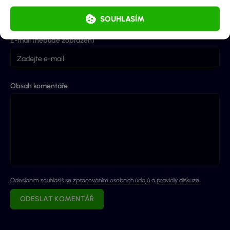
SOUHLASÍM
E-mail (nebude zobrazen)
Obsah komentáře
Odeslaním souhlasíš se
zpracováním osobních údajů
a
pravidly diskuze
.
ODESLAT KOMENTÁŘ