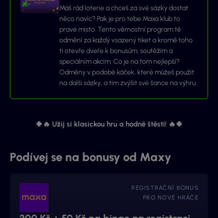
Máš rád loterie a chceš za své sázky dostat
něco navíc? Pak je pro tebe Maxa klub to
pravé místo. Tento věrnostní program tě
odmění za každý vsazený tiket a kromě toho
ti otevře dveře k bonusům, soutěžím a
speciálním akcím. Co je na tom nejlepší?
Odměny v podobě káček, které můžeš použít
na další sázky, a tím zvýšit své šance na výhru.
🍀🔥 Užij si klasickou hru a hodně štěstí! 🔥🍀
Podívej se na bonusy od Maxy
REGISTRAČNÍ BONUS
PRO NOVÉ HRÁČE