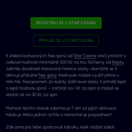
REGISTRUJ SE U STAR CASINA
PŘIHLAS SE U STAR CASINA
K získání bonusových free spinů od
Star Casina
stačí protočit v
celkové hodnotě minimálně 300 Kč na hru Alchemy od
Kajotu
.
Jakmile dosáhneš stanovené hranice sázky, okamžitě se ti
aktivují příslušné
free spiny
, které pak můžeš využít přímo v
této hře. Nezapomeň, že každý další level sázky ti přináší lepší
a lepší hodnotu spinů – začínáš na 1 Kč za spin a můžeš se
dostat až na 30 Kč za spin.
Platnost těchto otoček zdarma je 7 dní od jejich aktivace,
takže je třeba jednat rychle a nenechat je propadnout!
Zde jsme pro tebe zpracovali tabulku, kolik můžeš získat.