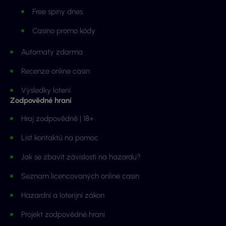
Free spiny dnes
Casino promo kódy
Automaty zdarma
Recenze online casin
Výsledky loterií
Zodpovědné hraní
Hraj zodpovědně | 18+
List kontaktů na pomoc
Jak se zbavit závislosti na hazardu?
Seznam licencovaných online casin
Hazardní a loterijní zákon
Projekt zodpovědné hraní