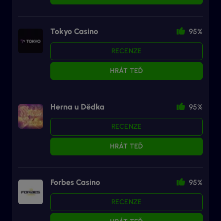
Tokyo Casino
95%
RECENZE
HRÁT TEĎ
Herna u Dědka
95%
RECENZE
HRÁT TEĎ
Forbes Casino
95%
RECENZE