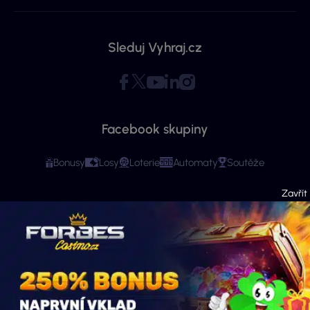
Sleduj Vyhraj.cz
Facebook skupiny
Bonusy
Losy
Loterie
Automaty
Soutěže
Copyright © 2026 - Všechna práva vyhrazena. Vyhraj.cz | Ministerstvo financí
varuje: Účastí na hazardní hře může vzniknout závislost! Stránky mají čistě
informační charakter. Veškeré informace se týkají osob starších 18 let.
Provozovatelem webu je ExeMedia s.r.o. se sídlem Kurzova 2222/16, Stodůlky,
155 00 Praha 5 (IČO: 13992228, DIČ: CZ13992228) · Kontakt:
info@vyhraj.cz