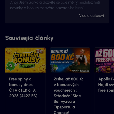
Ahoj! Jsem Šárka a dozvíte se ode mě ty nejdůležitější
novinky a bonusy ze světa hazardního hraní.
Více o autorovi
Související články
Free spiny a
Získej až 800 Kč
Apollo P
bonusy dnes
v bonusových
Najdi sv
ČTVRTEK 6. 8.
voucherech :
free spi
2026 (4422 FS)
Středeční Side
Bet výzva u
Tipsportu a
Chance!