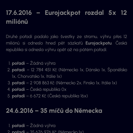
17.6.2016 – Eurojackpot rozdal 5x 12
miliónů
Druhé pořadí padalo jako švestky ze stromu, výhru přes 12
miliónů si odneslo hned pět sázkařů
Eurojackpotu
. Česká
republika si odnesla výhru opět až na pátém pořadí.
pořadí
– Žádná výhra
pořadí
– 12 784 451 Kč (Německo 1x, Dánsko 1x, Španělsko
1x, Chorvatsko 1x, Itálie 1x)
pořadí
– 2 908 863 Kč (Německo 2x, Finsko 1x, Itálie 1x)
pořadí
– Česká republika 0x
pořadí
– 6 672 Kč (Česká republika 16x)
24.6.2016 – 35 míčů do Německa
pořadí
– Žádná výhra
pořadí
– 35 676 976 Kč (Německo 1x)