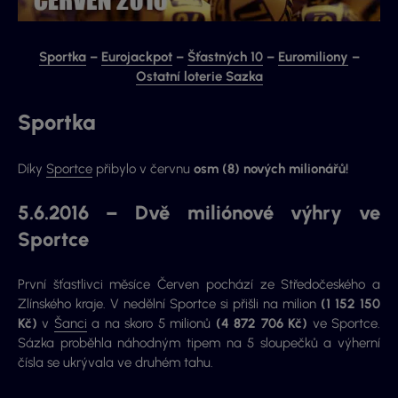
Sportka
–
Eurojackpot
–
Šťastných 10
–
Euromiliony
–
Ostatní loterie Sazka
Sportka
Díky
Sportce
přibylo v červnu
osm (8) nových milionářů!
5.6.2016 – Dvě miliónové výhry ve
Sportce
První šťastlivci měsíce Červen pochází ze Středočeského a
Zlínského kraje. V nedělní Sportce si přišli na milion
(1 152 150
Kč)
v
Šanci
a na skoro 5 milionů
(4 872 706 Kč)
ve Sportce.
Sázka proběhla náhodným tipem na 5 sloupečků a výherní
čísla se ukrývala ve druhém tahu.