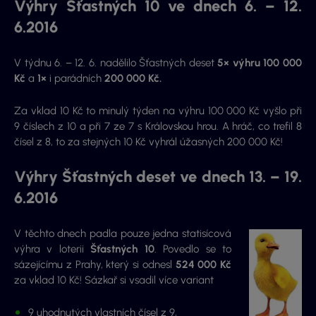
Výhry Šťastných 10 ve dnech 6. – 12.
6.2016
V týdnu 6. – 12. 6. nadělilo Šťastných deset
5× výhru 100 000
Kč
a
1×
i parádních
200 000 Kč.
Za vklad 10 Kč to minulý týden na výhru 100 000 Kč vyšlo při
9 číslech z 10 a při 7 ze 7 s Královskou hrou. A hráč, co trefil 8
čísel z 8, to za stejných 10 Kč vyhrál úžasných 200 000 Kč!
Výhry Šťastných deset ve dnech 13. – 19.
6.2016
V těchto dnech padla pouze jedna statisícová
výhra v loterii
Šťastných 10
. Povedlo se to
sázejícímu z Prahy, který si odnesl
524 000 Kč
za vklad 10 Kč! Sázkař si vsadil více variant
9 uhodnutých vlastních čísel z 9,