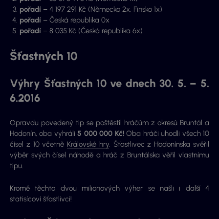
pořadí
– 4 197 291 Kč (Německo 2x, Finsko 1x)
pořadí
– Česká republika 0x
pořadí
– 8 035 Kč (Česká republika 6x)
Šťastných 10
Výhry Šťastných 10 ve dnech 30. 5. – 5.
6.2016
Opravdu povedený tip se poštěstil hráčům z okresů Bruntál a
Hodonín, oba vyhráli
5 000 000 Kč!
Oba hráči uhodli všech 10
čísel z 10 včetně
Královské hry
. Šťastlivec z Hodonínska svěřil
výběr svých čísel náhodě a hráč z Bruntálska věřil vlastnímu
tipu.
Kromě těchto dvou milionových výher se našli i další 4
statisícoví šťastlivci!