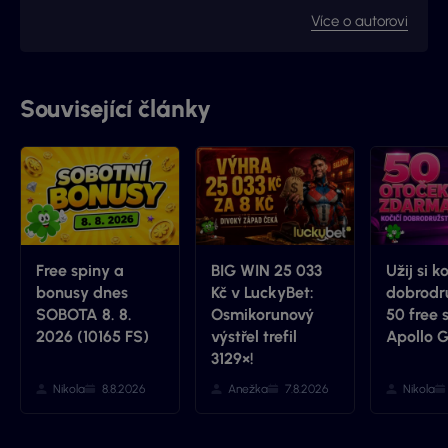
web Vyhraj.com, který jsem následně v roce 2017
Více o autorovi
prodal, avšak za podmínek, že budu moci stále
publikovat na téma loterií a stíracích losů. Nyní jste na
webu, který má s novými majitely nový kabát a
mnohem více informací.
Související články
Free spiny a
BIG WIN 25 033
Užij si k
bonusy dnes
Kč v LuckyBet:
dobrodru
SOBOTA 8. 8.
Osmikorunový
50 free 
2026 (10165 FS)
výstřel trefil
Apollo 
3129×!
Nikola
8.8.2026
Anežka
7.8.2026
Nikola