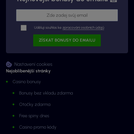
Uděluji souhlas ke
zpracování osobních údajů
Nastavení cookies
Nejoblíbenější stránky
Casino bonusy
Bonusy bez vkladu zdarma
Otočky zdarma
Free spiny dnes
Casino promo kódy