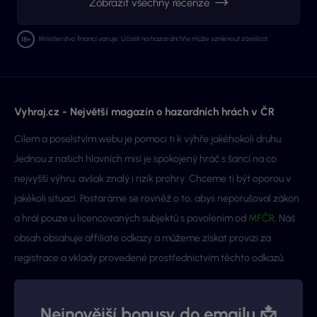
Zobrazit všechny recenze
Ministerstvo financí varuje: Účastí na hazardní hře může vzniknout závislost.
Vyhraj.cz - Největší magazín o hazardních hrách v ČR
Cílem a poselstvím webu je pomoci ti k výhře jakéhokoli druhu.
Jednou z našich hlavních misí je spokojený hráč s šancí na co
nejvyšší výhru, avšak znalý i rizik prohry. Chceme ti být oporou v
jakékoli situaci. Postaráme se rovněž o to, abys neporušoval zákon
a hrál pouze u licencovaných subjektů s povolením od
MFČR
. Náš
obsah obsahuje affiliate odkazy a můžeme získat provizi za
registrace a vklady provedené prostřednictvím těchto odkazů.
Nejnovější bonusy do emailu 📩