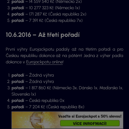
pořadí
– 14 559 540 Kč (Německo 2x)
pořadí
– 10 277 323 Kč (Německo 1x)
pořadí
– 171 287 Kč (Česká republika 2x)
pořadí
– 7 391 Kč (Česká republika 7x)
10.6.2016 – Až třetí pořadí
První výhry Eurojackpotu padaly až na třetím pořadí a pro
Českou republiku dokonce až na pátém! Jedna z výher padla
dokonce v
Eurojackpotu online
!
pořadí
– Žádná výhra
pořadí
– Žádná výhra
pořadí
– 1 817 860 Kč (Německo 3x, Dánsko 1x, Maďarsko 1x,
Slovensko 1x)
pořadí
– Česká republika 0x
pořadí
– 7 204 Kč (Česká republika 8x)