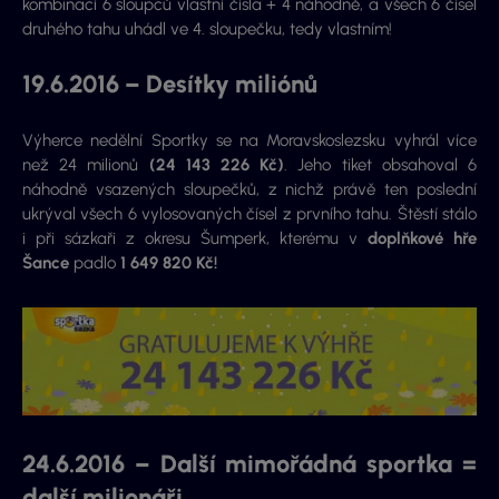
kombinací 6 sloupců vlastní čísla + 4 náhodně, a všech 6 čísel
druhého tahu uhádl ve 4. sloupečku, tedy vlastním!
19.6.2016 – Desítky miliónů
Výherce nedělní Sportky se na Moravskoslezsku vyhrál více
než 24 milionů
(24 143 226 Kč)
. Jeho tiket obsahoval 6
náhodně vsazených sloupečků, z nichž právě ten poslední
ukrýval všech 6 vylosovaných čísel z prvního tahu. Štěstí stálo
i při sázkaři z okresu Šumperk, kterému v
doplňkové hře
Šance
padlo
1 649 820 Kč!
24.6.2016 – Další mimořádná sportka =
další milionáři