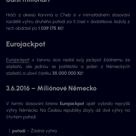
Hráči z okresů Karviná a Cheb si v mimořádném slosování
rozdělili výhru druhého pořadí za 5 čísel + dodatkové, každý z
nich obdržel po
1 039 175 Kč!
Eurojackpot
Eurojackpot
v červnu sice nedal svůj jackpot žádnému ze
sázkařů, ale jednou se poštěstilo a jeden z Německých
sázkařů si ulovil částku
35 000 000 Kč!
3.6.2016 – Miliónové Německo
V tomto slosování loterie
Eurojackpot
opět vybralo nejvyšší
výhry Německo. Na Českou republiky zbyly až dvě výhry na
čtvrtém pořadí.
pořadí
– Žádná výhra