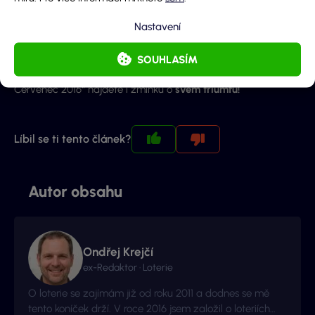
V ostatních loteriích jako je
Keno
,
Kostky
,
Kasička
a
SAZKAmobil Šance
bohužel nepadla žádná velká výhra,
Nastavení
která by stála za zmínku.
SOUHLASÍM
Doufám, že v příštím vydání „Výhry v loteriích Sazka –
Červenec 2016“ najdete i zmínku o
svém triumfu!
Líbil se ti tento článek?
Autor obsahu
Ondřej Krejčí
ex-Redaktor · Loterie
O loterie se zajímám již od roku 2011 a dodnes se mě
tento koníček drží. V roce 2016 jsem založil o loteriích