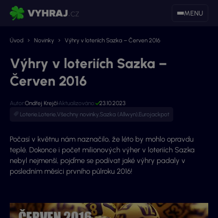
MENU
Úvod
Novinky
Výhry v loteriích Sazka – Červen 2016
Výhry v loteriích Sazka –
Červen 2016
Autor:
Ondřej Krejčí
Aktualizováno:
23.10.2023
Loterie
,
Loterie
,
Všechny novinky
,
Sazka (Allwyn)
,
Eurojackpot
Počasí v květnu nám naznačilo, že léto by mohlo opravdu
teplé. Dokonce i počet milionových výher v loteriích Sazka
nebyl nejmenší, pojďme se podívat jaké výhry padaly v
posledním měsíci prvního půlroku 2016!