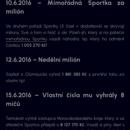
10.6.2016 – Mimořádná Sportka za
milión
Ve druhém pořadí Sportky (5 čísel + dodatkové) se skrývají
miliony. Své o tom ví hráč z okr. Plzeň-jih, který si na páteční
mimořádnou Sportku
vsadil náhodný tip, který ho odměnil
částkou
1 003 270 Kč!
12.6.2016 – Nedělní milión
Sázkař z Olomoucka vyhrál
1 881 383 Kč
z prvního tahu za
vlastní tip!
15.6.2016 – Vlastní čísla mu vyhrály 8
míčů
Tentokrát vyhrál zástupce Moravskoslezského kraje, který si ve
středeční Sportce přilepšil o
8 137 170 Kč.
Vsadil si plný tiket s