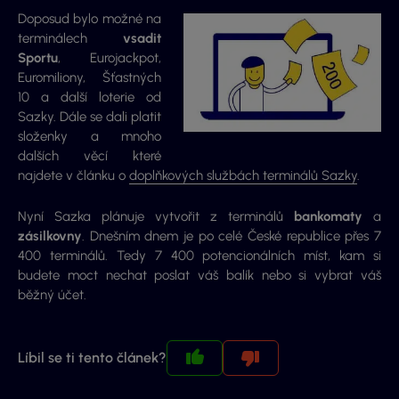
Doposud bylo možné na
terminálech
vsadit
Sportu
, Eurojackpot,
Euromiliony, Šťastných
10 a další loterie od
Sazky. Dále se dali platit
složenky a mnoho
dalších věcí které
najdete v článku o
doplňkových službách terminálů Sazky
.
Nyní Sazka plánuje vytvořit z terminálů
bankomaty
a
zásilkovny
. Dnešním dnem je po celé České republice přes 7
400 terminálů. Tedy 7 400 potencionálních míst, kam si
budete moct nechat poslat váš balík nebo si vybrat váš
běžný účet.
Líbil se ti tento článek?