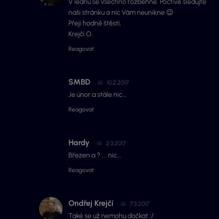
V lednu se všechno rozběhne. Poctivě sledujte
naši stránku a nic Vám neunikne 😉
Přeji hodně štěstí,
Krejčí O.
Reagovat
SMBD
10.2.2017
Je únor a stále nic….
Reagovat
Hardy
2.3.2017
Březen a ? …. nic….
Reagovat
Ondřej Krejčí
7.3.2017
Také se už nemohu dočkat :/