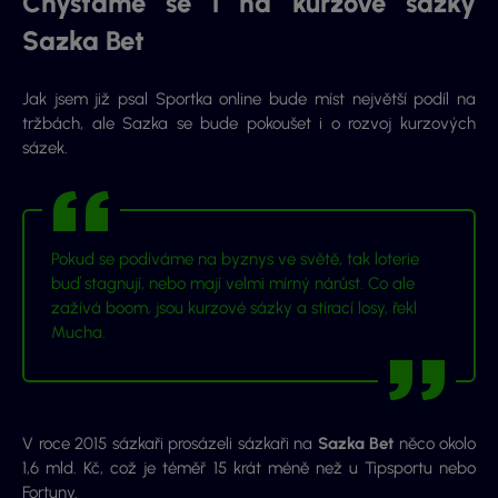
Chystáme se i na kurzové sázky
Sazka Bet
Jak jsem již psal Sportka online bude míst největší podíl na
tržbách, ale Sazka se bude pokoušet i o rozvoj kurzových
sázek.
Pokud se podíváme na byznys ve světě, tak loterie
buď stagnují, nebo mají velmi mírný nárůst. Co ale
zažívá boom, jsou kurzové sázky a stírací losy, řekl
Mucha.
V roce 2015 sázkaři prosázeli sázkaři na
Sazka Bet
něco okolo
1,6 mld. Kč, což je téměř 15 krát méně než u Tipsportu nebo
Fortuny.