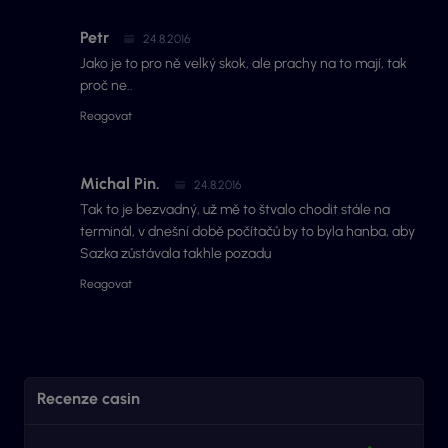
Petr
24.8.2016
Jako je to pro ně velký skok, ale prachy na to mají, tak
proč ne..
Reagovat
Michal Pin.
24.8.2016
Tak to je bezvadný, už mě to štvalo chodit stále na
terminál, v dnešní době počítačů by to byla hanba, aby
Sazka zůstávala takhle pozadu
Reagovat
Recenze casin