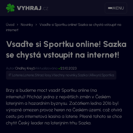
MENU
Úvod
Novinky
Vsaďte si Sportku online! Sazka se chystá vstoupit na
internet!
Vsaďte si Sportku online! Sazka
se chystá vstoupit na internet!
Autor:
Ondřej Krejčí
Aktualizováno:
23.10.2023
Loterie
,
Loterie
,
Stírací losy
,
Všechny novinky
,
Sazka (Allwyn)
,
Sportka
Brzy si budeme moct vsadit Sportku online (na
internetu)! Přichází jedna z největších změn v Českém
loterijním a hazardním byznysu. Začátkem ledna 2016 byl
výrazně omezen provoz heren na Českém území, což otvírá
cestu pro internetová kasína a loterie. Přesně tohoto se chce
chytit Český leader na loterijním trhu Sazka.