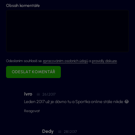
Obsah komentáře
Odeslaním souhlasíš se
zpracováním osobních údajů
a
pravidly diskuze
.
ODESLAT KOMENTÁŘ
Ivro
26.1.2017
Leden 2017 už je dávno tu a Sportka online stále nikde 😂
Reagovat
Dedy
28.1.2017