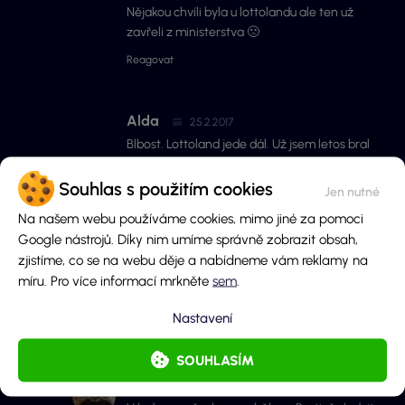
Nějakou chvíli byla u lottolandu ale ten už
zavřeli z ministerstva 🙁
Reagovat
Alda
25.2.2017
Blbost. Lottoland jede dál. Už jsem letos bral
výhru.
Souhlas s použitím cookies
Reagovat
Na našem webu používáme cookies, mimo jiné za pomoci
Google nástrojů. Díky nim umíme správně zobrazit obsah,
René
27.12.2016
zjistíme, co se na webu děje a nabídneme vám reklamy na
A kdy to tedy bude? Už se nemohu dočkat pěkně doma v
míru. Pro více informací mrkněte
sem
.
klídku sázet své čísla.
Nastavení
Reagovat
SOUHLASÍM
Ondřej Krejčí
27.12.2016