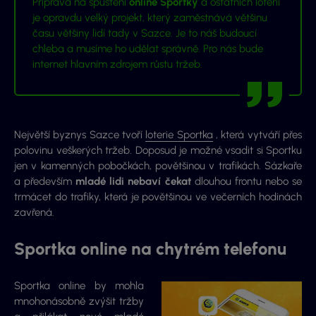
Příprava na spuštění
online Sportky
a ostatních loterií
je opravdu velký projekt, který zaměstnává většinu
času většiny lidí tady v Sazce. Je to náš budoucí
chleba a musíme ho udělat správně. Pro nás bude
internet hlavním zdrojem růstu tržeb.
Největší byznys Sazce tvoří
loterie Sportka
, která vytváří přes
polovinu veškerých tržeb. Doposud je možné vsadit si Sportku
jen v kamenných pobočkách, povětšinou v trafikách. Sázkaře
a především
mladé lidi nebaví čekat
dlouhou frontu nebo se
trmácet do trafiky, která je povětšinou ve večerních hodinách
zavřená.
Sportka online na chytrém telefonu
Sportka online by mohla
mnohonásobně zvýšit tržby