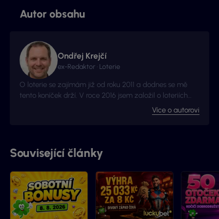
Autor obsahu
Ondřej Krejčí
ex-Redaktor · Loterie
O loterie se zajímám již od roku 2011 a dodnes se mě
tento koníček drží. V roce 2016 jsem založil o loteriích
web Vyhraj.com, který jsem následně v roce 2017
Více o autorovi
prodal, avšak za podmínek, že budu moci stále
publikovat na téma loterií a stíracích losů. Nyní jste na
webu, který má s novými majitely nový kabát a
mnohem více informací.
Související články