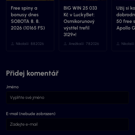
Free spiny a
BIG WIN 25 033
Užij si k
bonusy dnes
Kč v LuckyBet:
dobrodru
SOBOTA 8. 8.
Osmikorunový
50 free 
2026 (10165 FS)
výstřel trefil
Apollo 
3129×!
Nikola
8.8.2026
Anežka
7.8.2026
Nikola
Přidej komentář
Jméno
E-mail (nebude zobrazen)