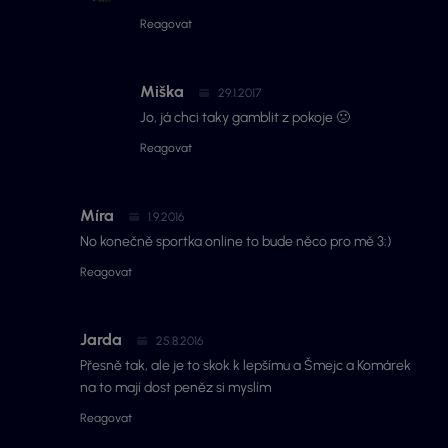
Reagovat
Miška
29.1.2017
Jo, já chci taky gamblit z pokoje 🙁
Reagovat
Míra
1.9.2016
No konečně sportka online to bude něco pro mě 3:)
Reagovat
Jarda
25.8.2016
Přesně tak, ale je to skok k lepšímu a Šmejc a Komárek
na to mají dost peněz si myslím
Reagovat