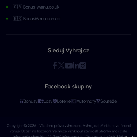
🇬🇧 Bonus-Menu.co.uk
🇧🇷 BonusMenu.com.br
Sleduj Vyhraj.cz
Facebook skupiny
Bonusy
Losy
Loterie
Automaty
Soutěže
Copyright © 2026 - Všechna práva vyhrazena. Vyhraj.cz | Ministerstvo financí
varuje: Účastí na hazardní hře může vzniknout závislost! Stránky mají čistě
informační charakter. Veškeré informace se týkají osob starších 18 let.