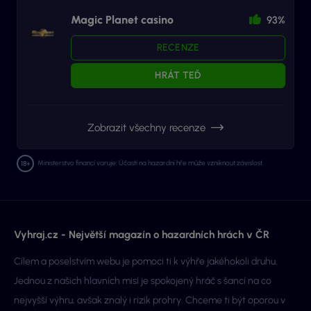
Magic Planet casino
93%
RECENZE
HRÁT TEĎ
Zobrazit všechny recenze
Ministerstvo financí varuje: Účastí na hazardní hře může vzniknout závislost.
Vyhraj.cz - Největší magazín o hazardních hrách v ČR
Cílem a poselstvím webu je pomoci ti k výhře jakéhokoli druhu.
Jednou z našich hlavních misí je spokojený hráč s šancí na co
nejvyšší výhru, avšak znalý i rizik prohry. Chceme ti být oporou v