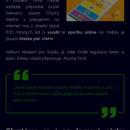
a přilákat nové mladé
sázkaře, případně zvýšit
frekvenci sázení. Chytrý
telefon s připojením na
internet má v dnešní době
9/10 mladých lidí a
vsadit si sportku online
na mobilu je
pouze
otázka pár vteřin
.
Velkým kladem pro Sazku je také tvrdší regulace heren a
kasín, kterou vláda připravuje. Mucha tvrdí:
Očekáváme razantní snížení tvrdého hazardu a ano,
část z těchto hráčů může přejít na kurzové sázení
nebo loterie.