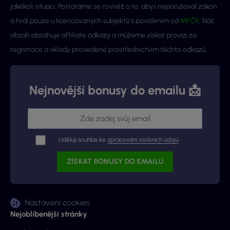
jakékoli situaci. Postaráme se rovněž o to, abys neporušoval zákon
a hrál pouze u licencovaných subjektů s povolením od
MFČR
. Náš
obsah obsahuje affiliate odkazy a můžeme získat provizi za
registrace a vklady provedené prostřednictvím těchto odkazů.
Nejnovější bonusy do emailu 📩
Uděluji souhlas ke
zpracování osobních údajů
Nastavení cookies
Nejoblíbenější stránky