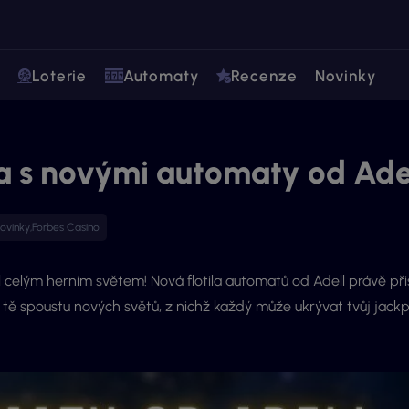
Loterie
Automaty
Recenze
Novinky
 s novými automaty od Adel
ovinky
,
Forbes Casino
 celým herním světem! Nová flotila automatů od Adell právě při
 tě spoustu nových světů, z nichž každý může ukrývat tvůj jack