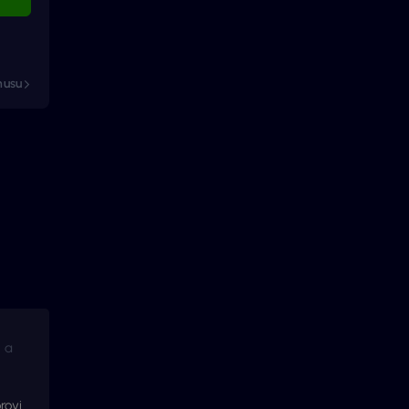
nusu
i a
rovi