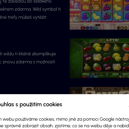
y
tě zavedou do sladkého
fektem zdarma. Wild symbol ti
edné trefy můžeš vytěžit
i wildu ti klidně zkomplikuje
álec znovu zdarma s možností
poctivým šerifem, a když
uhlas s použitím cookies
sázky. Wild v podobě
 nekonečné série výher!
 webu používáme cookies, mimo jiné za pomoci Google nástroj
e správně zobrazit obsah, zjistíme, co se na webu děje a nab