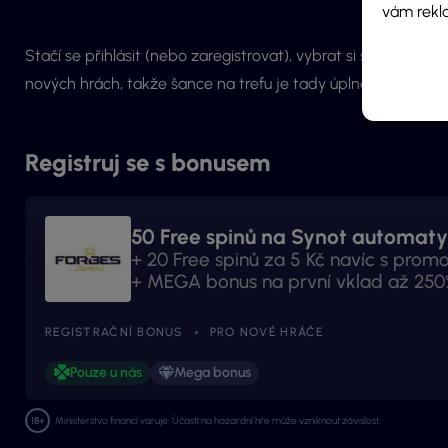
vám rekl
Stačí se přihlásit (nebo zaregistrovat), vybrat si svůj oblíbe
nových hrách, takže šance na trefu je tady úplně stejná – ne
Registruj se s bonusem
50 Free spinů na Synot automaty 
+ 20 Free spinů za 5 Kč navíc s pr
+ MEGA bonus na první vklad až 250
REGISTRAČNÍ BONUS
PRO NOVÉ HRÁČE
Pouze u nás
Mega bonus
Ministerstvo financí varuje: Účastí na hazardní hře může vzniknout závislost.