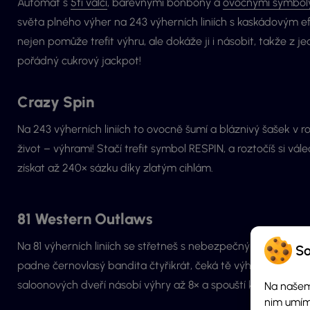
Automat s
5ti válci
, barevnými bonbóny a
ovocnými symbol
světa plného výher na 243 výherních liniích s kaskádovým e
nejen pomůže trefit výhru, ale dokáže ji i násobit, takže z j
pořádný cukrový jackpot!
Crazy Spin
Na 243 výherních liniích to ovocně šumí a bláznivý šašek v rol
život – výhrami! Stačí trefit symbol RESPIN, a roztočíš si v
získat až 240× sázku díky zlatým cihlám.
81 Western Outlaws
Na 81 výherních liniích se střetneš s nebezpečnými psanci i 
So
padne černovlasý bandita čtyřikrát, čeká tě výhra až 150× 
saloonových dveří násobí výhry až 8× a spouští kaskády pro
Na našem
nim umím