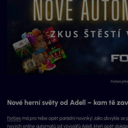
Forbes přin
Nové herní světy od Adell – kam tě za
Forbes
má pro tebe opět parádní novinky! Jako obvykle se 
nových
online automatů
od vývojářů Adell, kteří opět dokázal