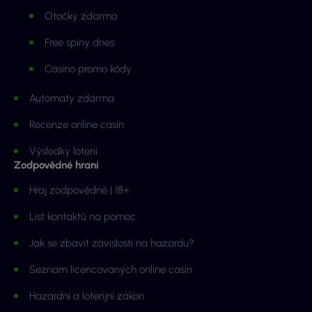
Otočky zdarma
Free spiny dnes
Casino promo kódy
Automaty zdarma
Recenze online casin
Výsledky loterií
Zodpovědné hraní
Hraj zodpovědně | 18+
List kontaktů na pomoc
Jak se zbavit závislosti na hazardu?
Seznam licencovaných online casin
Hazardní a loterijní zákon