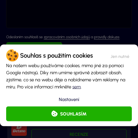
Odeslaním souhlasíš se
zpracováním osobních údajů
a
pravidly diskuze
.
ODESLAT KOMENTÁŘ
Souhlas s použitím cookies
Na našem webu používáme cookies, mimo jiné za pomoci
Zatím nebyly přidány žádné komentáře.
Google nástrojů. Díky nim umíme správně zobrazit obsah,
zjistíme, co se na webu děje a nabídneme vám reklamy na
míru. Pro více informací mrkněte
sem
.
Nastavení
Recenze casin
SOUHLASÍM
Betano
96%
RECENZE