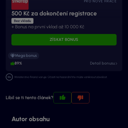
PRO NOVÉ HRÁČE
500 Kč za dokončení registrace
Bez vkladu
+ Bonus na první vklad až 10 000 Kč
ZÍSKAT BONUS
Mega bonus
89%
Detail bonusu
Ministerstvo financí varuje: Účastí na hazardní hře může vzniknout závislost.
Líbil se ti tento článek?
Autor obsahu