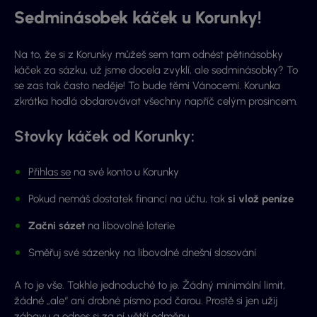
Sedminásobek káček u Korunky!
Na to, že si z Korunky můžeš sem tam odnést pětinásobky
káček za sázku, už jsme docela zvyklí, ale sedminásobky? To
se zas tak často neděje! To bude těmi Vánocemi. Korunka
zkrátka hodlá obdarovávat všechny napříč celým prosincem.
Stovky káček od Korunky:
Přihlas se
na své konto u Korunky
Pokud nemáš dostatek financí na účtu, tak
si vlož peníze
Začni sázet
na libovolné loterie
Směřuj své sázenky na libovolné dnešní slosování
A to je vše. Takhle jednoduché to je. Žádný minimální limit,
žádné „ale“ ani drobné písmo pod čarou. Prostě si jen užij
zábavu a odnes si za ní větší odměnu.