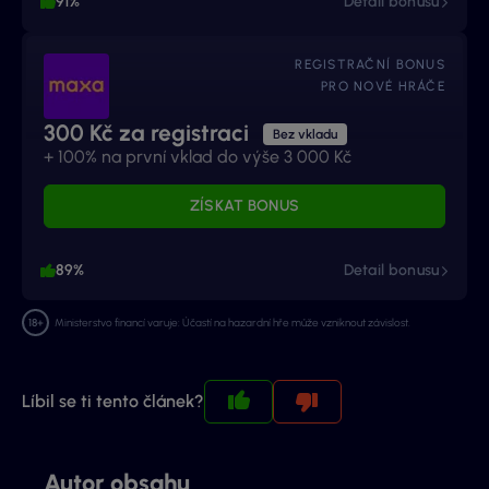
91%
Detail bonusu
REGISTRAČNÍ BONUS
PRO NOVÉ HRÁČE
300 Kč za registraci
Bez vkladu
+ 100% na první vklad do výše 3 000 Kč
ZÍSKAT BONUS
89%
Detail bonusu
Ministerstvo financí varuje: Účastí na hazardní hře může vzniknout závislost.
Líbil se ti tento článek?
Autor obsahu