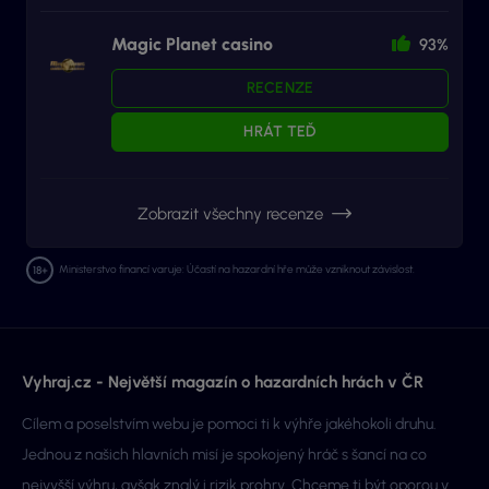
Magic Planet casino
93%
RECENZE
HRÁT TEĎ
Zobrazit všechny recenze
Ministerstvo financí varuje: Účastí na hazardní hře může vzniknout závislost.
Vyhraj.cz - Největší magazín o hazardních hrách v ČR
Cílem a poselstvím webu je pomoci ti k výhře jakéhokoli druhu.
Jednou z našich hlavních misí je spokojený hráč s šancí na co
nejvyšší výhru, avšak znalý i rizik prohry. Chceme ti být oporou v