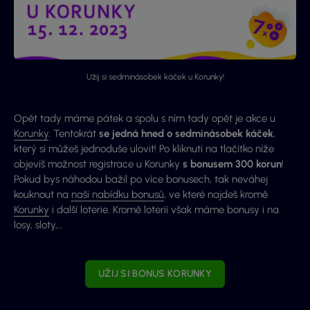
Užij si sedminásobek káček u Korunky!
Opět tady máme pátek a spolu s ním tady opět je akce u
Korunky
. Tentokrát
se jedná hned o sedminásobek káček
,
který si můžeš jednoduše ulovit! Po kliknutí na tlačítko níže
objevíš možnost registrace u Korunky
s bonusem 300 korun
!
Pokud bys náhodou bažil po více bonusech, tak neváhej
kouknout na
naši nabídku bonusů
, ve které najdeš kromě
Korunky
i další loterie. Kromě loterií však máme bonusy i na
losy, sloty,…
UŽIJ SI BONUS KORUNKY