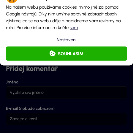
Kč v LuckyBet:
dobrodružství s
spinů z
Na našem webu používáme cookies, mimo jiné za pomoci
Osmikorunový
50 free spiny u
gól svéh
Google nástrojů. Díky nim umíme správně zobrazit obsah,
výstřel trefil
Apollo Games!
favorita
zjistíme, co se na webu děje a nabídneme vám reklamy na
3129×!
Zlatý st
míru. Pro více informací mrkněte
sem
.
Betana!
Nastavení
Anežka
7.8.2026
Nikola
7.8.2026
Max
SOUHLASÍM
Přidej komentář
Jméno
E-mail (nebude zobrazen)