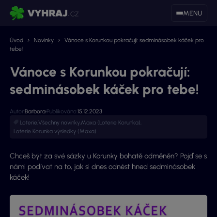
MENU
Úvod
Novinky
Vánoce s Korunkou pokračují: sedminásobek káček pro
tebe!
Vánoce s Korunkou pokračují:
sedminásobek káček pro tebe!
Autor:
Barbora
Publikováno:
15.12.2023
Loterie
,
Všechny novinky
,
Maxa (Loterie Korunka)
,
Loterie Korunka výsledky (Maxa)
Chceš být za své sázky u Korunky bohatě odměněn? Pojď se s
námi podívat na to, jak si dnes odnést hned sedminásobek
káček!