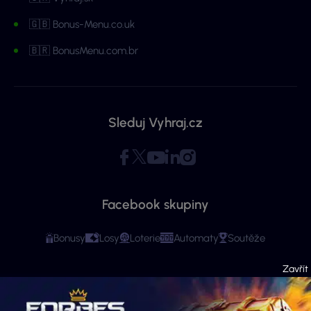
🇬🇧 Bonus-Menu.co.uk
🇧🇷 BonusMenu.com.br
Sleduj Vyhraj.cz
Facebook skupiny
Bonusy
Losy
Loterie
Automaty
Soutěže
Copyright © 2026 - Všechna práva vyhrazena. Vyhraj.cz | Ministerstvo financí
varuje: Účastí na hazardní hře může vzniknout závislost! Stránky mají čistě