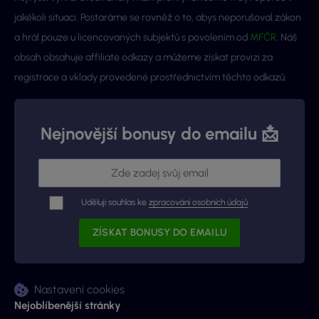
jakékoli situaci. Postaráme se rovněž o to, abys neporušoval zákon
a hrál pouze u licencovaných subjektů s povolením od
MFČR
. Náš
obsah obsahuje affiliate odkazy a můžeme získat provizi za
registrace a vklady provedené prostřednictvím těchto odkazů.
Nejnovější bonusy do emailu 📩
Uděluji souhlas ke
zpracování osobních údajů
Nastavení cookies
Nejoblíbenější stránky