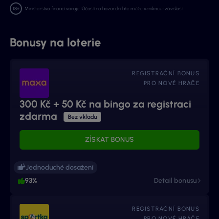
Ministerstvo financí varuje: Účastí na hazardní hře může vzniknout závislost.
Bonusy na loterie
REGISTRAČNÍ BONUS
PRO NOVÉ HRÁČE
300 Kč + 50 Kč na bingo za registraci
zdarma
Bez vkladu
ZÍSKAT BONUS
Jednoduché dosažení
93%
Detail bonusu
REGISTRAČNÍ BONUS
PRO NOVÉ HRÁČE