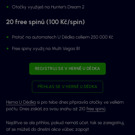
Otočky využiješ na Hunter’s Dream 2
20 free spinů (100 Kč/spin)
Protoč na automatech U Dědka celkem 250 000 Kč
Free spiny využij na Multi Vegas 81
REGISTRUJ SE V HERNĚ U DĚDKA
PŘIHLAS SE V HERNĚ U DĚDKA
Herna U Dědka
si pro tebe dnes připravila otočky ve velkém
počtu. Dnes získáš za svou snahu až 210
free spinů
.
Nejdříve se ale přihlas, pokud nemáš účet, tak se zaregistruj,
ať se můžeš do dnešní akce vůbec zapojit.