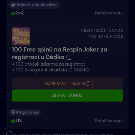
Jednoduché dosažení
96%
Detail bonusu
REGISTRAČNÍ BONUS
PRO NOVÉ HRÁČE
100 Free spinů na Respin Joker za
registraci u Dědka
+ 100 otoček zdarma za registraci
+ 100 % na první vklad do 10 000 Kč
KOPÍROVAT
RESPIN
ZÍSKAT BONUS
Mega bonus
91%
Detail bonusu
Ministerstvo financí varuje: Účastí na hazardní hře může vzniknout závislost.