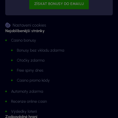
Nastavení cookies
Nejoblíbenější stránky
Casino bonusy
Bonusy bez vkladu zdarma
Otočky zdarma
Free spiny dnes
Casino promo kódy
Automaty zdarma
Recenze online casin
Výsledky loterií
Zodpovědné hraní