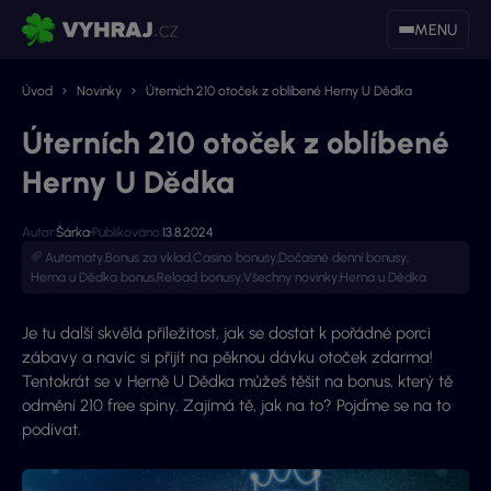
MENU
Úvod
Novinky
Úterních 210 otoček z oblíbené Herny U Dědka
Úterních 210 otoček z oblíbené
Herny U Dědka
Autor:
Šárka
Publikováno:
13.8.2024
Automaty
,
Bonus za vklad
,
Casino bonusy
,
Dočasné denní bonusy
,
Herna u Dědka bonus
,
Reload bonusy
,
Všechny novinky
,
Herna u Dědka
Je tu další skvělá příležitost, jak se dostat k pořádné porci
zábavy a navíc si přijít na pěknou dávku otoček zdarma!
Tentokrát se v Herně U Dědka můžeš těšit na bonus, který tě
odmění 210 free spiny. Zajímá tě, jak na to? Pojďme se na to
podívat.