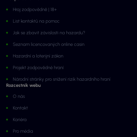
Hraj zodpovědně | 18+
List kontaktů na pomoc
Jak se zbavit závislosti na hazardu?
Seznam licencovaných online casin
Hazardní a loterijní zákon
Projekt zodpovědné hraní
Národní stránky pro snížení rizik hazardního hraní
Rozcestník webu
O nás
Kontakt
Kariéra
Pro média