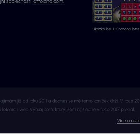
jní společnosti
lottoland.com.
Ukázka losu UK national lotte
zajímám již od roku 2011 a dodnes se mě tento koníček drží. V roce 20
o loteriích web Vyhraj.com, který jsem následně v roce 2017 prodal,
ínek, že budu moci stále publikovat na téma loterií a stíracích losů
Více o auto
 webu, který má s novými majitely nový kabát a mnohem více inform