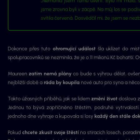
„Nemohla jsem tomu uvěřit. Bylo mi mdlo, s
jsme zrovna byli v zácpě. Na můj los se podí
svítila červená. Dosvědčil mi, že jsem se nezb
Dokonce přes tuto
ohromující událost
šla uklízet do mí
spolupracovníků se nezmínila, že je o 11 milionů Kč bohatší. 
Maureen
zatím nemá plány
co bude s výhrou dělat, ovšem
nejbližší době a
ráda by koupila
nové auto pro syna a něco
Takto úžasných příběhů, jak se lidem
změní život
doslova z
Jednou to bývá zapříčiněno štěstím, podruhé vytrvalostí.
jednoho dne vyhraje a kupovala si losy
každý den stále dok
Pokud
chcete zkusit svoje štěstí
na stíracích losech, poradí