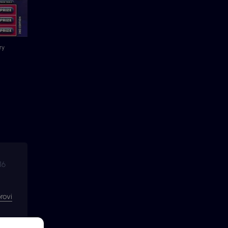
ry
16
.
rovi
ací.