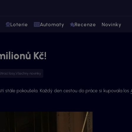
Loterie
Automaty
Recenze
Novinky
milionů Kč!
Stírací losy
,
Všechny novinky
stí stále pokoušela. Každý den cestou do práce si kupovala los