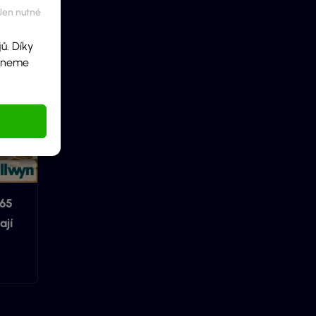
ů. Díky
ídneme
365
ají