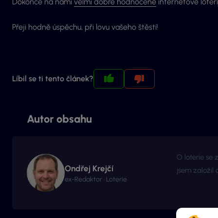
Dokonce na námi
velmi dobře hodnocené
internetové loteri
Přeji hodně úspěchu, při lovu vašeho štěstí!
Líbil se ti tento článek?
Autor obsahu
O loterie se 
Ondřej Krejčí
jsem založil 
ex-Redaktor · Loterie
avšak za podm
Nyní jste na