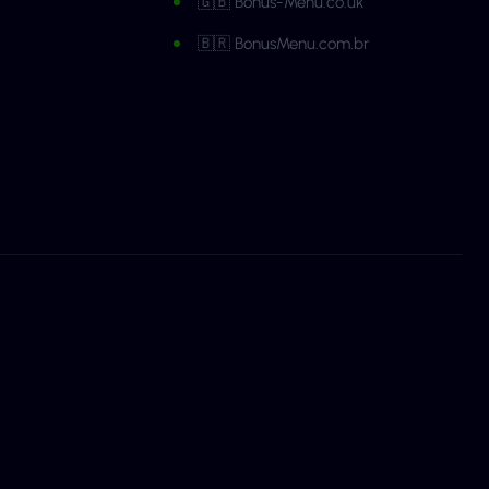
🇬🇧 Bonus-Menu.co.uk
🇧🇷 BonusMenu.com.br