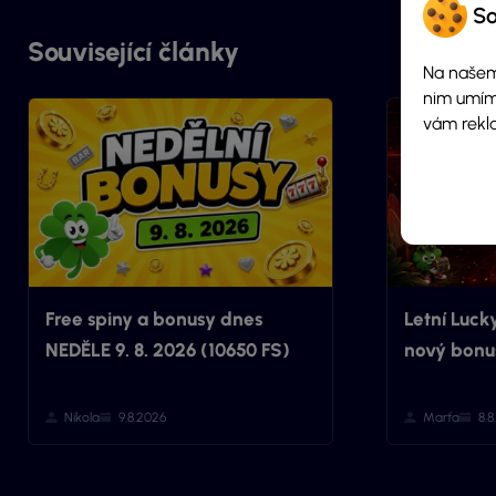
So
Související články
Na našem
nim umím
vám rekl
Free spiny a bonusy dnes
Letní Luck
NEDĚLE 9. 8. 2026 (10650 FS)
nový bonus
Nikola
9.8.2026
Marťa
8.