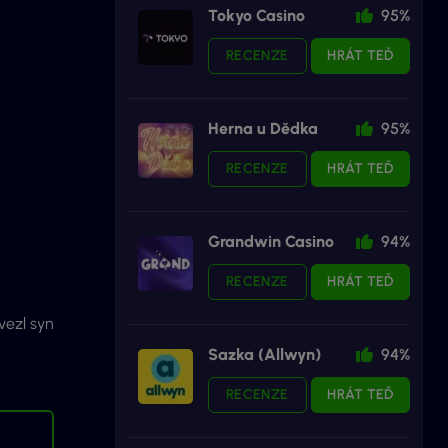
Tokyo Casino
95%
RECENZE
HRÁT TEĎ
Herna u Dědka
95%
RECENZE
HRÁT TEĎ
Grandwin Casino
94%
RECENZE
HRÁT TEĎ
vezl syn
Sazka (Allwyn)
94%
RECENZE
HRÁT TEĎ