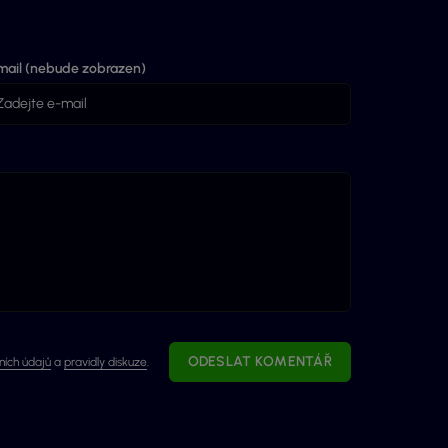
mail (nebude zobrazen)
ODESLAT KOMENTÁŘ
ích údajů
a
pravidly diskuze
.