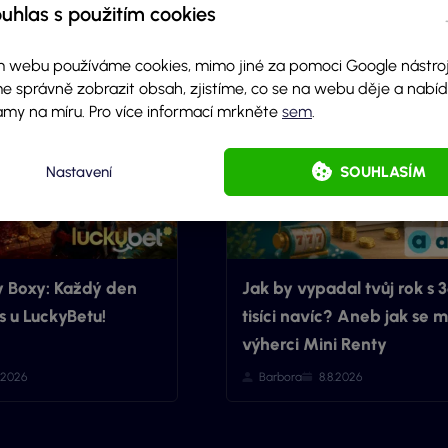
uhlas s použitím cookies
 webu používáme cookies, mimo jiné za pomoci Google nástroj
e správně zobrazit obsah, zjistíme, co se na webu děje a nab
amy na míru. Pro více informací mrkněte
sem
.
Nastavení
SOUHLASÍM
y Boxy: Každý den
Jak by vypadal tvůj rok s 
 u LuckyBetu!
tisíci navíc? Aneb jak se m
výherci Mini Renty
8.2026
Barbora
8.8.2026