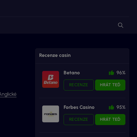
Recenze casin
Betano
96%
RECENZE
HRÁT TEĎ
Anglické
Forbes Casino
95%
RECENZE
HRÁT TEĎ