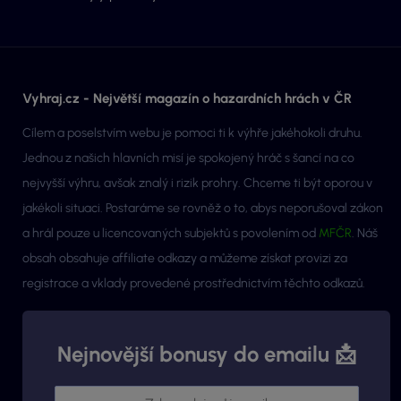
Vyhraj.cz - Největší magazín o hazardních hrách v ČR
Cílem a poselstvím webu je pomoci ti k výhře jakéhokoli druhu.
Jednou z našich hlavních misí je spokojený hráč s šancí na co
nejvyšší výhru, avšak znalý i rizik prohry. Chceme ti být oporou v
jakékoli situaci. Postaráme se rovněž o to, abys neporušoval zákon
a hrál pouze u licencovaných subjektů s povolením od
MFČR
. Náš
obsah obsahuje affiliate odkazy a můžeme získat provizi za
registrace a vklady provedené prostřednictvím těchto odkazů.
Nejnovější bonusy do emailu 📩