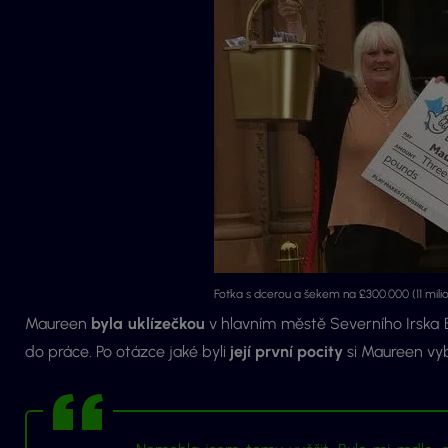
Fotka s dcerou a šekem na £300.000 (11 milio
Maureen
byla uklízečkou
v hlavním městě Severního Irska Be
do práce. Po otázce jaké byli
její první pocity
si Maureen vyb