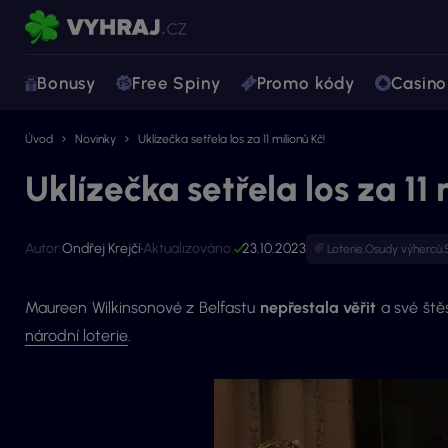
Bonusy
Free Spiny
Promo kódy
Casino
Úvod
Novinky
Uklízečka setřela los za 11 milionů Kč!
Uklízečka setřela los za 11 
Autor:
Ondřej Krejčí
Aktualizováno:
23.10.2023
Loterie
,
Osudy výherců
,
Maureen Wilkinsonové z Belfastu
nepřestala věřit
a své ště
národní loterie
.