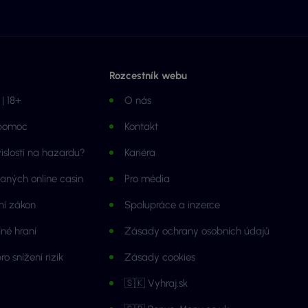
Rozcestník webu
| 18+
O nás
 pomoc
Kontakt
islosti na hazardu?
Kariéra
aných online casin
Pro média
jní zákon
Spolupráce a inzerce
né hraní
Zásady ochrany osobních údajů
o snížení rizik
Zásady cookies
🇸🇰 Vyhraj.sk