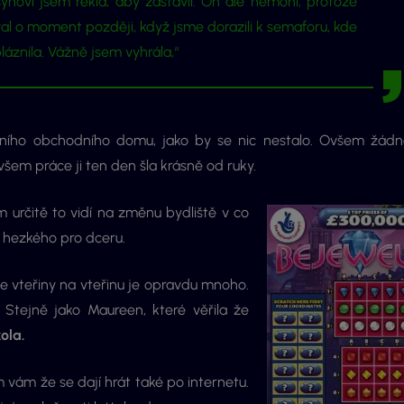
ynovi jsem řekla, aby zastavil. On ale nemohl, protože
val o moment později, když jsme dorazili k semaforu, kde
láznila. Vážně jsem vyhrála,“
stního obchodního domu, jako by se nic nestalo. Ovšem žád
Ovšem práce ji ten den šla krásně od ruky.
 určitě to vidí na změnu bydliště v co
 hezkého pro dceru.
e vteřiny na vteřinu je opravdu mnoho.
 Stejně jako Maureen, které věřila že
ola.
m vám že se dají hrát také po internetu.