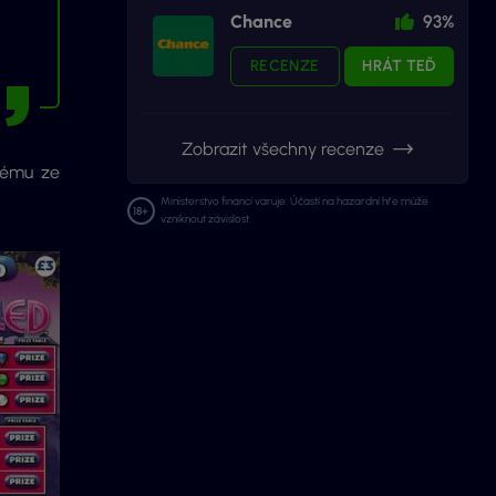
Chance
93%
RECENZE
HRÁT TEĎ
Zobrazit všechny recenze
nému ze
Ministerstvo financí varuje: Účastí na hazardní hře může
vzniknout závislost.