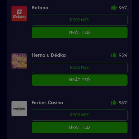
Betano
96%
RECENZE
HRÁT TEĎ
Herna u Dědka
95%
RECENZE
HRÁT TEĎ
Forbes Casino
95%
RECENZE
HRÁT TEĎ