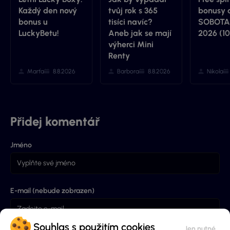
Každý den nový
tvůj rok s 365
bonusy 
bonus u
tisíci navíc?
SOBOTA 
LuckyBetu!
Aneb jak se mají
2026 (10
výherci Mini
Renty
Marťa
8.8.2026
Barbora
8.8.2026
Nikola
Přidej komentář
Jméno
E-mail (nebude zobrazen)
Souhlas s použitím cookies