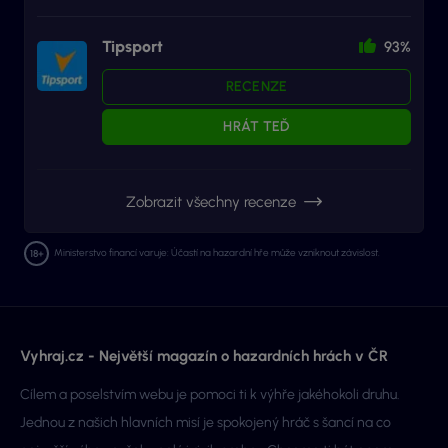
Tipsport
93%
RECENZE
HRÁT TEĎ
Zobrazit všechny recenze
Ministerstvo financí varuje: Účastí na hazardní hře může vzniknout závislost.
Vyhraj.cz - Největší magazín o hazardních hrách v ČR
Cílem a poselstvím webu je pomoci ti k výhře jakéhokoli druhu.
Jednou z našich hlavních misí je spokojený hráč s šancí na co