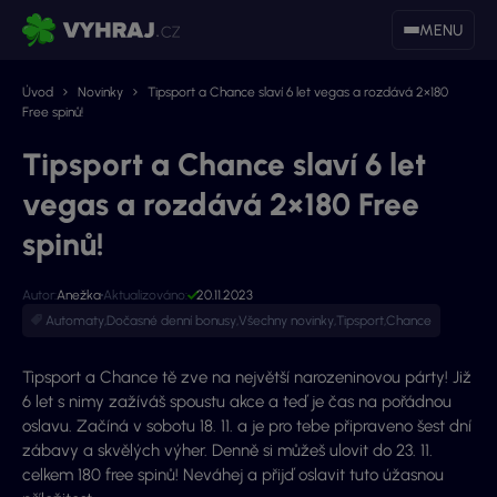
MENU
Úvod
Novinky
Tipsport a Chance slaví 6 let vegas a rozdává 2×180
Free spinů!
Tipsport a Chance slaví 6 let
vegas a rozdává 2×180 Free
spinů!
Autor:
Anežka
Aktualizováno:
20.11.2023
Automaty
,
Dočasné denní bonusy
,
Všechny novinky
,
Tipsport
,
Chance
Tipsport a Chance tě zve na největší narozeninovou párty! Již
6 let s nimy zažíváš spoustu akce a teď je čas na pořádnou
oslavu. Začíná v sobotu 18. 11. a je pro tebe připraveno šest dní
zábavy a skvělých výher. Denně si můžeš ulovit do 23. 11.
celkem 180 free spinů! Neváhej a přijď oslavit tuto úžasnou