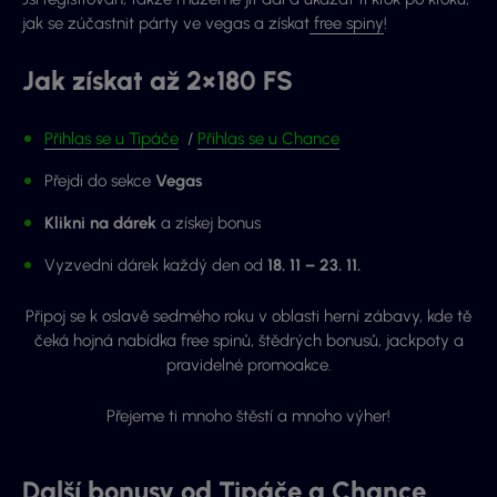
jak se zúčastnit párty ve vegas a získat
free spiny
!
Jak získat až 2×180 FS
Přihlas se u Tipáče
/
Přihlas se u Chance
Přejdi do sekce
Vegas
Klikni na dárek
a získej bonus
Vyzvedni dárek každý den od
18. 11 – 23. 11.
Připoj se k oslavě sedmého roku v oblasti herní zábavy, kde tě
čeká hojná nabídka free spinů, štědrých bonusů, jackpoty a
pravidelné promoakce.
Přejeme ti mnoho štěstí a mnoho výher!
Další bonusy od Tipáče a Chance