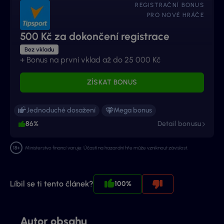
REGISTRAČNÍ BONUS
PRO NOVÉ HRÁČE
500 Kč za dokončení registrace
Bez vkladu
+ Bonus na první vklad až do 25 000 Kč
ZÍSKAT BONUS
Jednoduché dosažení
Mega bonus
86%
Detail bonusu
Ministerstvo financí varuje: Účastí na hazardní hře může vzniknout závislost.
Líbil se ti tento článek?
100%
Autor obsahu