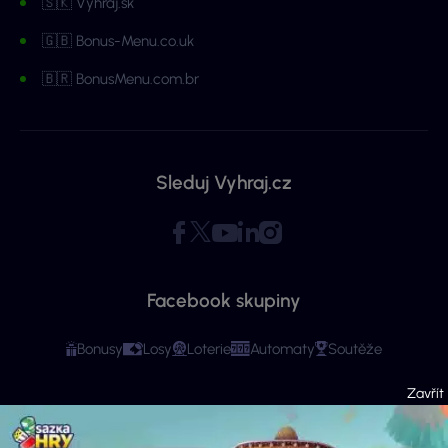
🇸🇰 Vyhraj.sk
🇬🇧 Bonus-Menu.co.uk
🇧🇷 BonusMenu.com.br
Sleduj Vyhraj.cz
Facebook skupiny
Bonusy
Losy
Loterie
Automaty
Soutěže
Copyright © 2026 - Všechna práva vyhrazena. Vyhraj.cz | Ministerstvo financí
varuje: Účastí na hazardní hře může vzniknout závislost! Stránky mají čistě