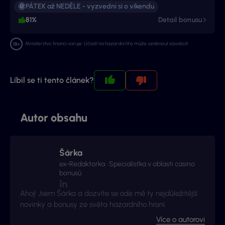
PÁTEK až NEDĚLE - vyzvedni si o víkendu
81%
Detail bonusu
Ministerstvo financí varuje: Účastí na hazardní hře může vzniknout závislost.
Líbil se ti tento článek?
Autor obsahu
Šárka
ex-Redaktorka · Specialistka v oblasti casino
bonusů
Ahoj! Jsem Šárka a dozvíte se ode mě ty nejdůležitější
novinky a bonusy ze světa hazardního hraní.
Více o autorovi