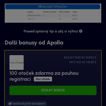
Proveď správný tip a užij si výhru! 😄
Další bonusy od Apolla
REGISTRAČNÍ BONUS
PRO NOVÉ HRÁČE
100 otoček zdarma za pouhou
registraci
Bez vkladu
ZÍSKAT BONUS
Jednoduché dosažení