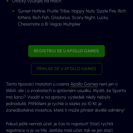
Otočky využiješ na hrách
Sunset Hotline, Frutiki Tribe, Happy Nuts, Sizzle Fire, Rich
Kittens, Rich Fish, Gladorius, Scary Night, Lucky
Chessmate a 81 Vegas Multiplier
REGISTRUJ SE U APOLLO GAMES
PŘIHLAS SE U APOLLO GAMES
Tento tipovací maraton u casina
Apollo Games
není jen o
štěstí, ale i o znalostech a správném úsudku. Myslíš, že Sparta
má šanci? Vsadit si na správný výsledek nikdy nebylo
jednodušší. Přihlášení je rychlé a sázka za 10 Kč je
zanedbatelná investice, která ti může přinést skvělé odměny!
Pokud ještě nemáš účet, je čas to napravit! Stačí rychlá
registrace a jsi ve hře. Jestliže máš účet, tak se jen stačí