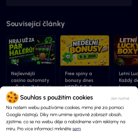
Související články
Nejlevnější
Free spiny a
Letní Lu
casino automaty
bonusy dnes
Každý d
v Česku: Zahraj si
NEDĚLE 9. 8.
bonus u
už za pár haléřů!
2026 (12002 FS)
LuckyBe
Souhlas s použitím cookies
Marťa
9.8.2026
Nikola
9.8.2026
Marťa
Na našem webu používáme cookies, mimo jiné za pomoci
Google nástrojů. Díky nim umíme správně zobrazit obsah,
zjistíme, co se na webu děje a nabídneme vám reklamy na
míru. Pro více informací mrkněte
sem
.
Přidej komentář