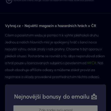
Ministerstvo financí varuje: Účastí na hazardní hře může vzniknout závislost.
Vyhraj.cz - Největší magazín o hazardních hrách v ČR
Cílem a poselstvím webu je pomoci ti k výhře jakéhokoli druhu.
Jednou z našich hlavních misí je spokojený hráč s šancí na co
nejvyšší výhru, avšak znalý i rizik prohry. Chceme ti být oporou v
jakékoli situaci. Postaráme se rovněž o to, abys neporušoval zákon
a hrál pouze u licencovaných subjektů s povolením od
MFČR
. Náš
obsah obsahuje affiliate odkazy a můžeme získat provizi za
registrace a vklady provedené prostřednictvím těchto odkazů.
Nejnovější bonusy do emailu 📩