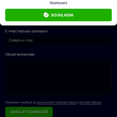
Nastavení
Jméno
SOUHLASÍM
E-mail (nebude zobrazen)
Obsah komentáře
Odeslaním souhlasíš se
zpracováním osobních údajů
a
pravidly diskuze
.
ODESLAT KOMENTÁŘ