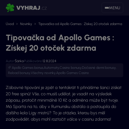
MENU
Úvod
Novinky
Tipovačka od Apollo Games : Získej 20 otoček zdarma
Tipovačka od Apollo Games :
Získej 20 otoček zdarma
Autor:
Šárka
Publikováno:
12.8.2024
Apollo Games bonus
,
Automaty
,
Casino bonusy
,
Dočasné denní bonusy
,
Reload bonusy
,
Všechny novinky
,
Apollo Games Casino
Zábavné tipování je zpět a tentokrát ti přinášíme šanci získat
20 free spinů! Vše, co musíš udělat, je vsadit na výsledek
zápasu, protočit minimálně 10 Kč a odměna může být tvoje.
Má Sparta na to, aby v Rumunsku obstála a postoupila do
dalšího kola Ligy mistrů? To je otázka, kterou bys měl
zodpovědět, abys mohl roztočit válce v casinu zdarma!