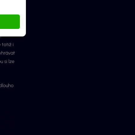
ěkdo
otu je
t
totiž i
vyhrávat
 si lze
 dlouho