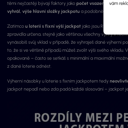
těmi nejčastěji bývají faktory jako
počet vsazených sloupeč
vám rekl
vyhrál, výše hlavní složky jackpotu
a podobně.
Zatímco
u loterií s
fixní
výší
jackpot
jako jsou Rychlé kačky 
zpravidla určena, stejně jako většinou všechny výhry v těchto
vynásobíš svůj vklad v případě, že vyhraješ dané výherní po
to, že si ve většině případů můžeš zvolit výši svého vkladu
opakovaně – často se setkáš s minimální a maximální možno
z dané loterie odnést.
Výherní násobky u loterie s fixním jackpotem tedy
neovlivň
jackpot nepadl nebo zda padá každé slosování – jackpot je