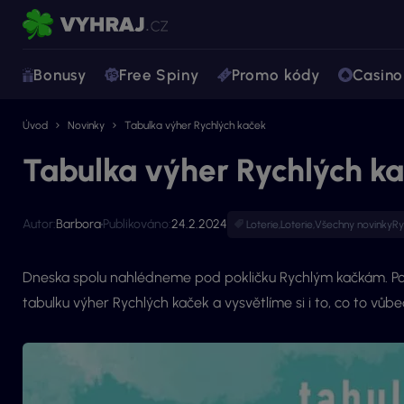
Bonusy
Free Spiny
Promo kódy
Casino
Úvod
Novinky
Tabulka výher Rychlých kaček
Tabulka výher Rychlých k
Autor:
Barbora
Publikováno:
24.2.2024
Loterie
,
Loterie
,
Všechny novinky
Ry
Dneska spolu nahlédneme pod pokličku Rychlým kačkám. Poví
tabulku výher Rychlých kaček a vysvětlíme si i to, co to v