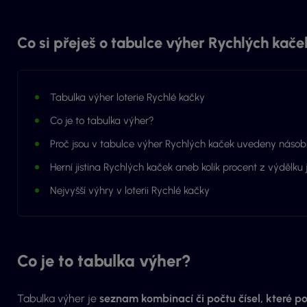
Co si přeješ o tabulce výher Rychlých kač
Tabulka výher loterie Rychlé kačky
Co je to tabulka výher?
Proč jsou v tabulce výher Rychlých kaček uvedeny náso
Herní jistina Rychlých kaček aneb kolik procent z výdělk
Nejvyšší výhry v loterii Rychlé kačky
Co je to tabulka výher?
Tabulka výher je
seznam kombinací či počtu čísel, které po