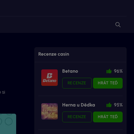
Recenze casin
Betano
96%
RECENZE
HRÁT TEĎ
 si
Herna u Dědka
95%
RECENZE
HRÁT TEĎ