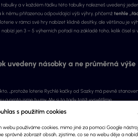
u tabulky a v každém řádku této tabulky nalezneš uvedený jede
 k němu přiřazenou odpovídající výši výhry, přičemž
tenhle „řá
terie v rámci své hry nabízet klidně desítky, ale většinou je vý
nabízí jen 3 – 5 výherních pořadí na základě toho, kolik čísel si 
aček uvedeny násobky a ne průměrná výše
kto, „protože loterie Rychlé kačky od Sazky má pevně stanoven
 a proto jsme tu my. My si to tady totiž vysvětlíme.
uhlas s použitím cookies
druhy jackpotů. Tím prvním je
jackpot rostoucí
a druhým je
jack
 slosováním. Navyšuje se pořád víc a víc, až ji někdo vyhraje ne
 webu používáme cookies, mimo jiné za pomoci Google nástroj
ky. Zpravidla výši rostoucího jackpotu ovlivňuje hned několik fak
e správně zobrazit obsah, zjistíme, co se na webu děje a nab