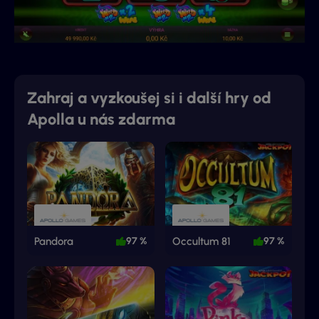
Zahraj a vyzkoušej si i další hry od
Apolla u nás zdarma
Pandora
97 %
Occultum 81
97 %