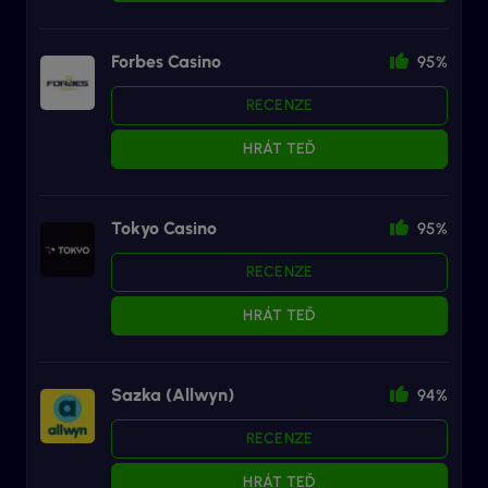
Forbes Casino
95%
RECENZE
HRÁT TEĎ
Tokyo Casino
95%
RECENZE
HRÁT TEĎ
Sazka (Allwyn)
94%
RECENZE
HRÁT TEĎ