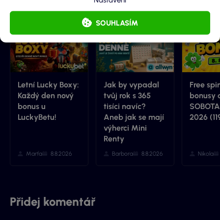
Související články
SOUHLASÍM
Letní Lucky Boxy:
Jak by vypadal
Free spi
Každý den nový
tvůj rok s 365
bonusy 
bonus u
tisíci navíc?
SOBOTA 
LuckyBetu!
Aneb jak se mají
2026 (11
výherci Mini
Renty
Marťa
8.8.2026
Barbora
8.8.2026
Nikola
Přidej komentář