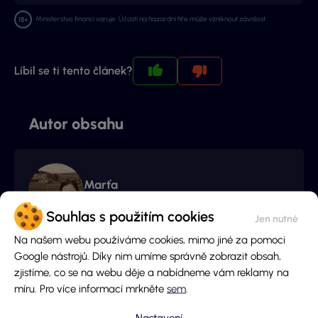
Ministerstvo financí varuje: Účastí na hazardní hře může vzniknout závislost.
Líbil se ti tento článek?
Autor obsahu
Marťa
Redaktorka · Casino bonusy a akce
Souhlas s použitím cookies
Ahoj, jsem Martina! Hledám pro tebe ty nejčerstvější
Na našem webu používáme cookies, mimo jiné za pomoci
novinky a nejvýhodnější bonusy, které v online casinech
Google nástrojů. Díky nim umíme správně zobrazit obsah,
stojí za to!
Více o autorovi
zjistíme, co se na webu děje a nabídneme vám reklamy na
míru. Pro více informací mrkněte
sem
.
Nastavení