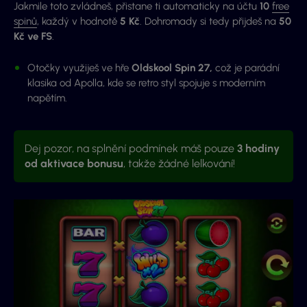
Jakmile toto zvládneš, přistane ti automaticky na účtu
10
free
spinů
, každý v hodnotě
5 Kč
. Dohromady si tedy přijdeš na
50
Kč ve FS
.
Otočky využiješ ve hře
Oldskool Spin 27,
což je parádní
klasika od Apolla, kde se retro styl spojuje s moderním
napětím.
Dej pozor, na splnění podmínek máš pouze
3 hodiny
od aktivace bonusu
, takže žádné lelkování!