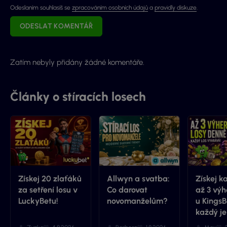
Odeslaním souhlasíš se
zpracováním osobních údajů
a
pravidly diskuze
.
ODESLAT KOMENTÁŘ
Zatím nebyly přidány žádné komentáře.
Články o stíracích losech
Získej 20 zlaťáků
Allwyn a svatba:
Získej k
za setření losu v
Co darovat
až 3 výh
LuckyBetu!
novomanželům?
u KingsB
každý je