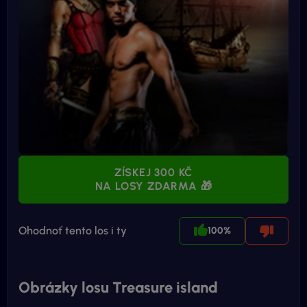
ZÍSKEJ 300 KČ
NA LOSY ZDARMA 🎁
Ohodnoť tento los i ty
100%
Obrázky losu Treasure island