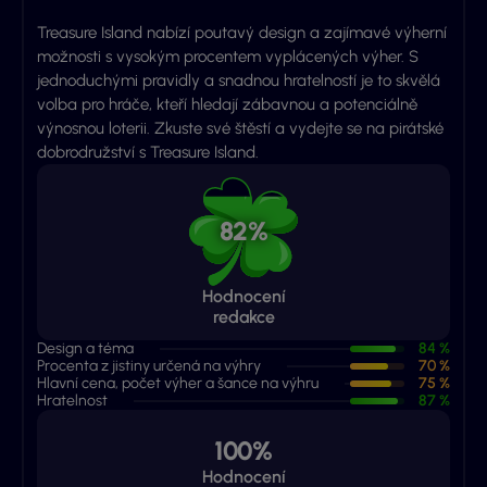
Treasure Island nabízí poutavý design a zajímavé výherní
možnosti s vysokým procentem vyplácených výher. S
jednoduchými pravidly a snadnou hratelností je to skvělá
volba pro hráče, kteří hledají zábavnou a potenciálně
výnosnou loterii. Zkuste své štěstí a vydejte se na pirátské
dobrodružství s Treasure Island.
82%
Hodnocení
redakce
Design a téma
84 %
Procenta z jistiny určená na výhry
70 %
Hlavní cena, počet výher a šance na výhru
75 %
Hratelnost
87 %
100%
Hodnocení