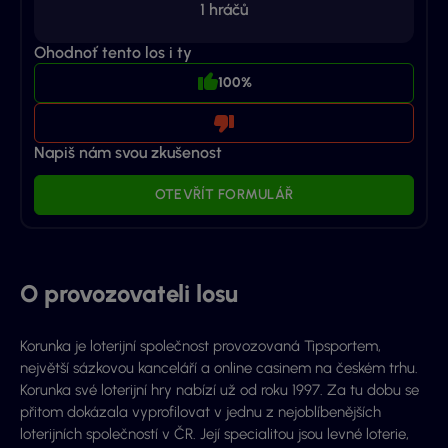
1
hráčů
Ohodnoť tento los i ty
100%
Napiš nám svou zkušenost
OTEVŘÍT FORMULÁŘ
O provozovateli losu
Korunka je loterijní společnost provozovaná Tipsportem,
největší sázkovou kanceláří a online casinem na českém trhu.
Korunka své loterijní hry nabízí už od roku 1997. Za tu dobu se
přitom dokázala vyprofilovat v jednu z nejoblíbenějších
loterijních společností v ČR. Její specialitou jsou levné loterie,