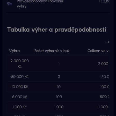
Pravděpodobnost libovolné
1 : 2,16
výhry
Tabulka výher a pravděpodobnosti
Výhra
Počet výherních losů
Celkem ve výhr
2 000 000
1
2 000 000
Kč
50 000 Kč
3
150 000 
10 000 Kč
10
100 000 
5 000 Kč
100
500 000 
1 000 Kč
1 000
1 000 000