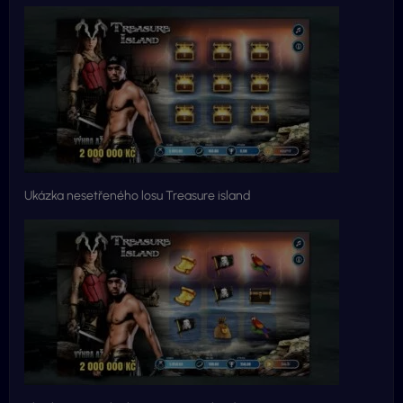
Ukázka nesetřeného losu Treasure island