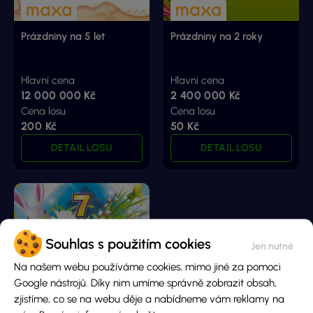
Prázdniny na 5 let
Prázdniny na 2 roky
Hlavní cena
Hlavní cena
12 000 000 Kč
2 400 000 Kč
Cena losu
Cena losu
200 Kč
50 Kč
DETAIL LOSU
DETAIL LOSU
Souhlas s použitím cookies
Na našem webu používáme cookies, mimo jiné za pomoci
Google nástrojů. Díky nim umíme správně zobrazit obsah,
Šťastná 7
zjistíme, co se na webu děje a nabídneme vám reklamy na