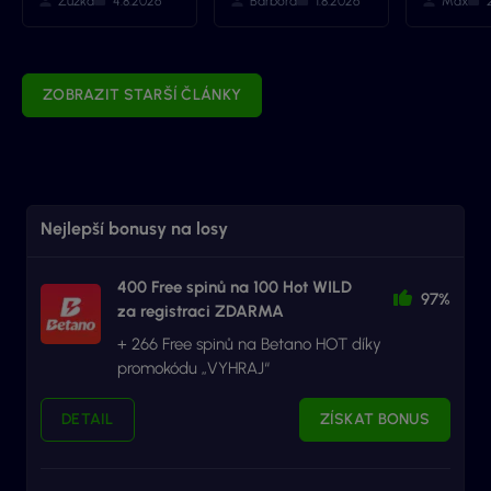
Zuzka
4.8.2026
Barbora
1.8.2026
Max
ZOBRAZIT STARŠÍ ČLÁNKY
Nejlepší bonusy na losy
400 Free spinů na 100 Hot WILD
97%
za registraci ZDARMA
+ 266 Free spinů na Betano HOT díky
promokódu „VYHRAJ“
DETAIL
ZÍSKAT BONUS