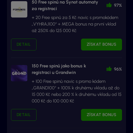
50 Free spinů na Synot automaty
97%
za registraci
+ 20 Free spinů za 5 Kč navíc s promokódem
„VYHRAJ100“ + MEGA bonus na první vklad
až 250% do 125 000 Kč
DETAIL
ZÍSKAT BONUS
150 Free spinů jako bonus k
96%
registraci u Grandwin
+ 100 Free spinů navíc s promo kódem
„GRAND100“ + 100% k druhému vkladu až do
15 000 Kč nebo 200 % k druhému vkladu od 15
000 Kč do 100 000 Kč
DETAIL
ZÍSKAT BONUS