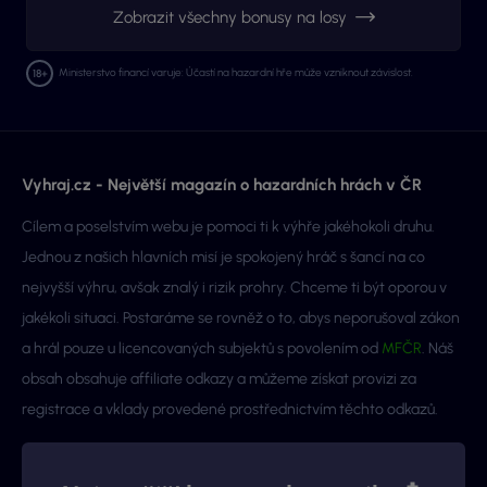
Zobrazit všechny bonusy na losy
Ministerstvo financí varuje: Účastí na hazardní hře může vzniknout závislost.
Vyhraj.cz - Největší magazín o hazardních hrách v ČR
Cílem a poselstvím webu je pomoci ti k výhře jakéhokoli druhu.
Jednou z našich hlavních misí je spokojený hráč s šancí na co
nejvyšší výhru, avšak znalý i rizik prohry. Chceme ti být oporou v
jakékoli situaci. Postaráme se rovněž o to, abys neporušoval zákon
a hrál pouze u licencovaných subjektů s povolením od
MFČR
. Náš
obsah obsahuje affiliate odkazy a můžeme získat provizi za
registrace a vklady provedené prostřednictvím těchto odkazů.