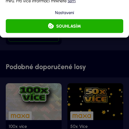
míru. Pro více informací mrkněte
sem
.
Hlavní cena
Nastavení
5 000 000 Kč
Cena losu
SOUHLASÍM
100 Kč
DETAIL LOSU
Podobné doporučené losy
100x více
50x Více