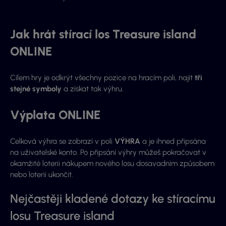
Jak hrát stírací los Treasure island
ONLINE
Cílem hry je odkrýt všechny pozice na hracím poli, najít
tři
stejné symboly
a získat tak výhru.
Výplata ONLINE
Celková výhra se zobrazí v poli
VÝHRA
a je ihned připsána
na uživatelské konto. Po připsání výhry můžeš pokračovat v
okamžité loterii nákupem nového losu dosavadním způsobem
nebo loterii ukončit.
Nejčastěji kladené dotazy ke stíracímu
losu Treasure island