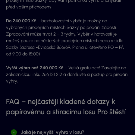
prodejní místo Sazky, aby vám patřičnou výhru přichystali
před vaším příchodem.
Do 240 000 Kč
– bezhotovostní výběr je možný na
vybraných prodejních místech Sazky po podání žádosti.
Zpracování může trvat 2 – 3 týdny. Výběr v hotovosti je
možný pouze na některých prodejních místech nebo v sídle
Sazky (adresa -Evropská 866/69, Praha 6, otevřeno PO – PÁ
od 9:00 do 15:00)
Vyšší výhra než 240 000 Kč
– Velká gratulace! Zavolejte na
zákaznickou linku 266 121 212 a domluvte si postup pro předání
výhry.
FAQ – nejčastěji kladené dotazy k
papírovému a stíracímu losu Pro štěstí
Jaká je nejvyšší výhra v losu?