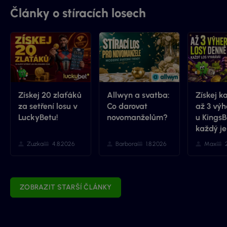
Články o stíracích losech
Získej 20 zlaťáků
Allwyn a svatba:
Získej k
za setření losu v
Co darovat
až 3 výh
LuckyBetu!
novomanželům?
u KingsB
každý je
Zuzka
4.8.2026
Barbora
1.8.2026
Max
ZOBRAZIT STARŠÍ ČLÁNKY