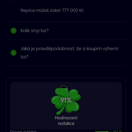
Nejvíce můžeš získat 777 000 Kč.
Kolik stojí los?
Jaká je pravděpodobnost, že si koupím výherní
los?
91%
Hodnocení
redakce
Design a téma
92 %