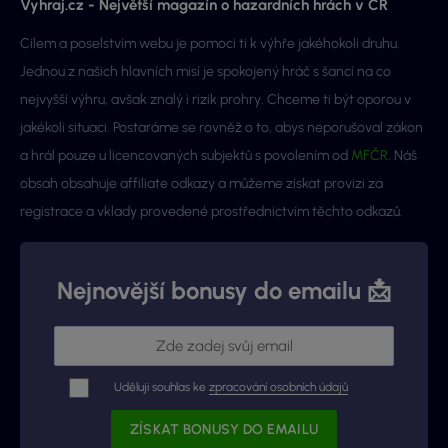
Vyhraj.cz - Největší magazín o hazardních hrách v ČR
Cílem a poselstvím webu je pomoci ti k výhře jakéhokoli druhu.
Jednou z našich hlavních misí je spokojený hráč s šancí na co
nejvyšší výhru, avšak znalý i rizik prohry. Chceme ti být oporou v
jakékoli situaci. Postaráme se rovněž o to, abys neporušoval zákon
a hrál pouze u licencovaných subjektů s povolením od
MFČR
. Náš
obsah obsahuje affiliate odkazy a můžeme získat provizi za
registrace a vklady provedené prostřednictvím těchto odkazů.
Nejnovější bonusy do emailu 📩
Uděluji souhlas ke
zpracování osobních údajů