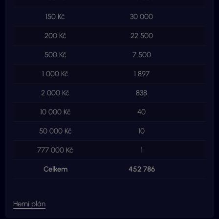
150 Kč
30 000
4 
200 Kč
22 500
4 
500 Kč
7 500
3 
1 000 Kč
1 897
1 
2 000 Kč
838
1 
10 000 Kč
40
4
50 000 Kč
10
5
777 000 Kč
1
7
Celkem
452 786
43 
Herní plán