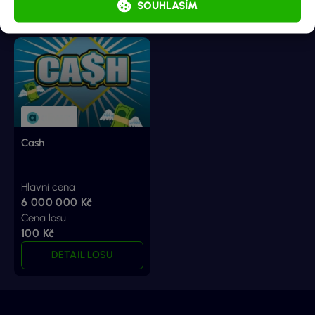
DETAIL LOSU
DETAIL LOSU
SOUHLASÍM
Cash
Hlavní cena
6 000 000 Kč
Cena losu
100 Kč
DETAIL LOSU