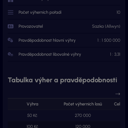
Počet výherních pořadí
10
Provozovatel
Sazka (Allwyn)
Pravděpodobnost hlavní výhry
1 : 1 500 000
Pravděpodobnost libovolné výhry
1 : 3,31
Tabulka výher a pravděpodobnosti
Výhra
Počet výherních losů
Celkem
50 Kč
270 000
13
100 Kč
120 000
12 