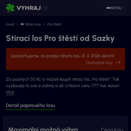
MENU
Úvod
🎟 Stírací losy
Pro štěstí
Stírací los Pro štěstí od Sazky
Upozorňujeme, že prodej tohoto losu 31. 3. 2026 skončil.
Dostupné losy
Za pouhých 50 Kč si můžeš koupit stírací los „Pro štěstí“. Tak
vyzkoušej to své a zahraj si až o hlavní cenu 777 tisíc korun!
Více
Detail papírového losu
Maximální možná výhra
Cena losu