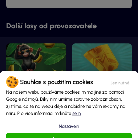
Další losy od provozovatele
Souhlas s použitím cookies
Banánový úlovek
Zlatá cihla
Na našem webu používáme cookies, mimo jiné za pomoci
Google nástrojů. Díky nim umíme správně zobrazit obsah,
zjistíme, co se na webu děje a nabídneme vám reklamy na
Hlavní cena
Hlavní cena
míru. Pro více informací mrkněte
sem
.
200 000 Kč
10 000 000 Kč
Cena losu
Cena losu
Nastavení
20 Kč
200 Kč