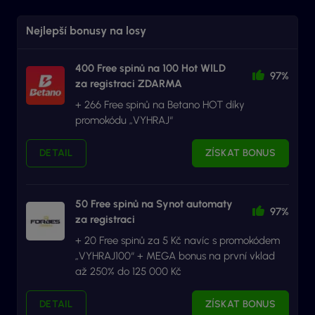
Nejlepší bonusy na losy
400 Free spinů na 100 Hot WILD
97%
za registraci ZDARMA
+ 266 Free spinů na Betano HOT díky
promokódu „VYHRAJ“
DETAIL
ZÍSKAT BONUS
50 Free spinů na Synot automaty
97%
za registraci
+ 20 Free spinů za 5 Kč navíc s promokódem
„VYHRAJ100“ + MEGA bonus na první vklad
až 250% do 125 000 Kč
DETAIL
ZÍSKAT BONUS