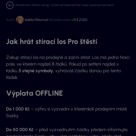
Ministerstvo financí varuje: Účastí na hazardní hře může vzniknout závislost.
Autor:
Adéla Hlavová
Aktualizováno:
3.4.2026
Jak hrát stírací los Pro štěstí
Zakup stírací los na prodejně a začni stírat. Los má jedno hrací
pole, ve kterém najdeš 8 řádků. Pokud po setření najdeš v
řádku
3 stejné symboly,
vyhráváš částku danou pro tento
řádek.
Výplata OFFLINE
Do 1 000 Kč
– výhru si vyzvedni v kterémkoli prodejním místě
Sazky.
Do 50 000 Kč
– před vyzvednutím částky předem informujte