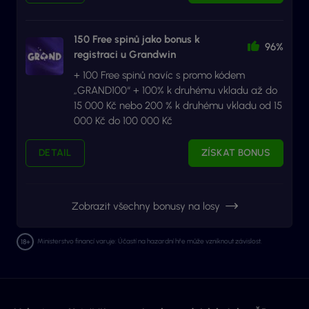
150 Free spinů jako bonus k
96%
registraci u Grandwin
+ 100 Free spinů navíc s promo kódem
„GRAND100“ + 100% k druhému vkladu až do
15 000 Kč nebo 200 % k druhému vkladu od 15
000 Kč do 100 000 Kč
DETAIL
ZÍSKAT BONUS
Zobrazit všechny bonusy na losy
Ministerstvo financí varuje: Účastí na hazardní hře může vzniknout závislost.