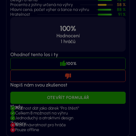
Procenta z jistiny určená na výhry
58 %
Hlavní cena, počet výher a šance na výhru
88 %
Hratelnost
91 %
100%
Hodnocení
1
hráčů
Ohodnoť tento los i ty
100%
Napiš nám svou zkušenost
OTEVŘÍT FORMULÁŘ
Klady
Možnost dát jako dárek "Pro štěstí"
Celkem 8 možností na výhru
Jednoduchý a atraktivní design
Zápory
Nízká návratnost pro hráče
Pouze offline