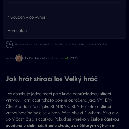
* Souběh více výher
Herní plán
Ministerstvo financí varuje: Účastí na hazardní hře může vzniknout závislost.
Autor:
Ondřej Krejčí
Aktualizováno:
8.1.2026
Jak hrát stírací los Velký hráč
Los obsahuje jedno hrací pole kryté neprůhlednou stírací
vrstvou. Horní část tohoto pole je označena jako VÝHERNÍ
ČÍSLA a dolní část jako SLADKÁ ČÍSLA. Po setření stírací
vrstvy hracího pole se v horní části objeví 4 výherní čísla a v
dolní části čísla s částkou. Pokud se kterékoliv
číslo s částkou
uvedené v dolní části pole shoduje s některým výherním