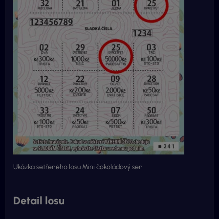
Ukázka setřeného losu Mini čokoládový sen
Detail losu