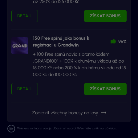
až 250% do 125 000 Kč
DETAIL
ZÍSKAT BONUS
150 Free spinů jako bonus k
96%
registraci u Grandwin
+ 100 Free spinů navíc s promo kódem
„GRAND100“ + 100% k druhému vkladu až do
15 000 Kč nebo 200 % k druhému vkladu od 15
000 Kč do 100 000 Kč
DETAIL
ZÍSKAT BONUS
Zobrazit všechny bonusy na losy
Ministerstvo financí varuje: Účastí na hazardní hře může vzniknout závislost.