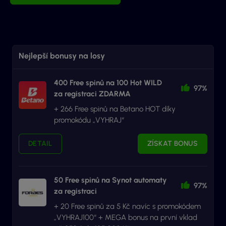
Nejlepší bonusy na losy
400 Free spinů na 100 Hot WILD
97%
za registraci ZDARMA
+ 266 Free spinů na Betano HOT díky
promokódu „VYHRAJ“
DETAIL
ZÍSKAT BONUS
50 Free spinů na Synot automaty
97%
za registraci
+ 20 Free spinů za 5 Kč navíc s promokódem
„VYHRAJ100“ + MEGA bonus na první vklad