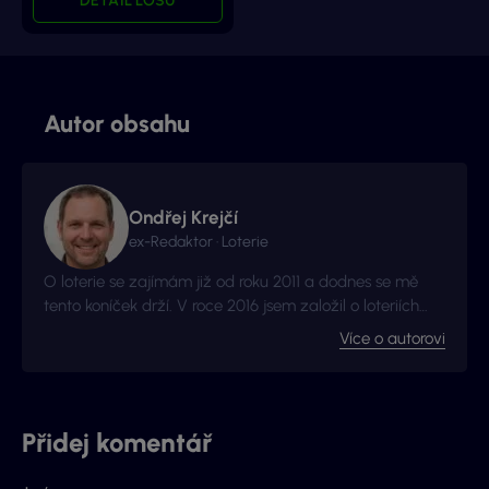
DETAIL LOSU
Autor obsahu
Ondřej Krejčí
ex-Redaktor · Loterie
O loterie se zajímám již od roku 2011 a dodnes se mě
tento koníček drží. V roce 2016 jsem založil o loteriích
web Vyhraj.com, který jsem následně v roce 2017
Více o autorovi
prodal, avšak za podmínek, že budu moci stále
publikovat na téma loterií a stíracích losů. Nyní jste na
webu, který má s novými majitely nový kabát a
mnohem více informací.
Přidej komentář