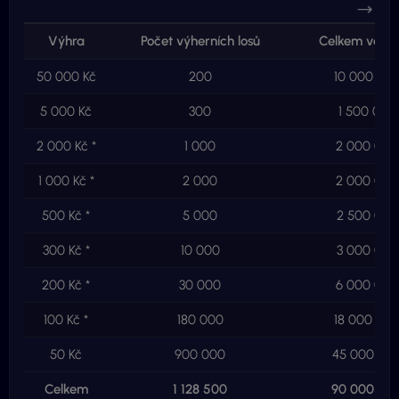
Výhra
Počet výherních losů
Celkem ve vý
50 000 Kč
200
10 000 000
5 000 Kč
300
1 500 000
2 000 Kč *
1 000
2 000 000
1 000 Kč *
2 000
2 000 000
500 Kč *
5 000
2 500 000
300 Kč *
10 000
3 000 000
200 Kč *
30 000
6 000 000
100 Kč *
180 000
18 000 000
50 Kč
900 000
45 000 000
Celkem
1 128 500
90 000 00