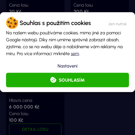
Cena losu
Cena losu
20 Kč
200 Kč
DETAIL LOSU
DETAIL LOSU
Souhlas s použitím cookies
Na našem webu používáme cookies, mimo jiné za pomoci
Google nástrojů. Díky nim umíme správně zobrazit obsah,
zjistíme, co se na webu děje a nabídneme vám reklamy na
míru. Pro více informací mrkněte
sem
.
Nastavení
SOUHLASÍM
Cash
Hlavní cena
6 000 000 Kč
Cena losu
100 Kč
DETAIL LOSU