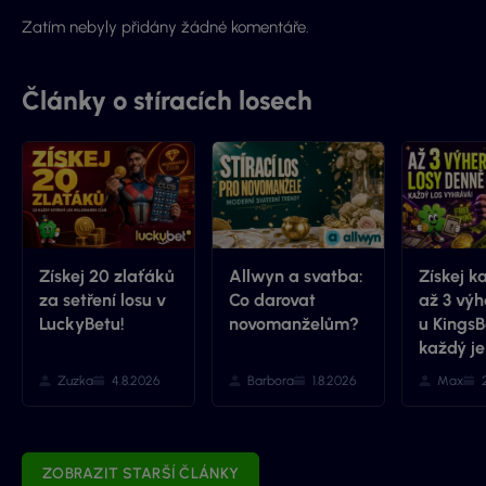
Zatím nebyly přidány žádné komentáře.
Články o stíracích losech
Získej 20 zlaťáků
Allwyn a svatba:
Získej k
za setření losu v
Co darovat
až 3 výh
LuckyBetu!
novomanželům?
u KingsB
každý je
Zuzka
4.8.2026
Barbora
1.8.2026
Max
ZOBRAZIT STARŠÍ ČLÁNKY