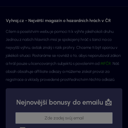
Vyhraj.cz - Největší magazín o hazardních hrách v ČR
Cílem a poselstvím webu je pomoci ti k výhře jakéhokoli druhu.
Jednou z našich hlavních misí je spokojený hráč s šancí na co
nejvyšší výhru, avšak znalý i rizik prohry. Chceme ti být oporou v
jakékoli situaci. Postaráme se rovněž o to, abys neporušoval zákon
a hrál pouze u licencovaných subjektů s povolením od
MFČR
. Náš
obsah obsahuje affiliate odkazy a můžeme získat provizi za
registrace a vklady provedené prostřednictvím těchto odkazů.
Nejnovější bonusy do emailu 📩