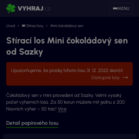
MENU
Úvod
🎟 Stírací losy
Mini čokoládový sen
Stírací los Mini čokoládový sen
od Sazky
Upozorňujeme, že prodej tohoto losu 31. 12. 2022 skončil.
Dostupné losy
Čokoládový sen v mini provedení od Sazky. Velmi vysoký
počet výherních losů. Za 50 korun můžete mít jednu z 200
hlavních výher – 50 tisíc!
Více
Detail papírového losu