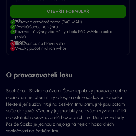
OTEVŘÍT FORMULÁŘ
Klady
Zábavné a známé téma (PAC-MAN)
Vysoká šance na výhru
Rozmanité výhry včetně symbolů PAC-MANa a extra
prvků
Zápory
Nízká šance na hlavní výhru
Vysoký počet malých výher
O provozovateli losu
Společnost Sazka na území České republiky provozuje online
casino, online loterijní hry a losy a online sázkovou kancelář.
Některé její služby hrají na českém trhu prim, jiné jsou potom
spíše okrajové. Všechny její produkty se ovšem významně liší
od ostatních poskytovatelů hazardních her. Dalo by se tedy
říci, že Sazka je jednou z nejoriginálnějších hazardních
společností na českém trhu.