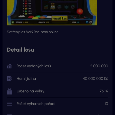
Setřený los Malý Pac-man online
Detail losu
Počet vydaných losů
2 000 000
Herní jistina
40 000 000 Kč
Určeno na výhry
76.1%
Počet výherních pořadí
10