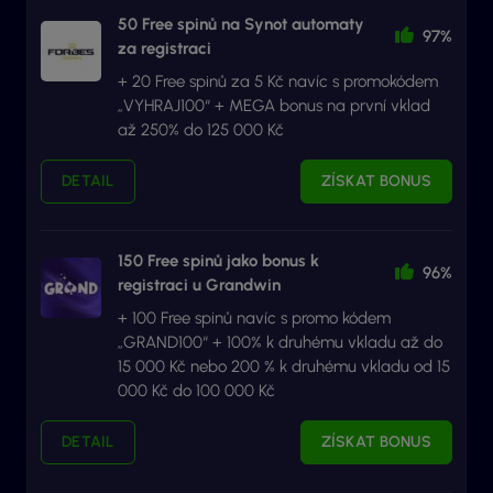
50 Free spinů na Synot automaty
97%
za registraci
+ 20 Free spinů za 5 Kč navíc s promokódem
„VYHRAJ100“ + MEGA bonus na první vklad
až 250% do 125 000 Kč
DETAIL
ZÍSKAT BONUS
150 Free spinů jako bonus k
96%
registraci u Grandwin
+ 100 Free spinů navíc s promo kódem
„GRAND100“ + 100% k druhému vkladu až do
15 000 Kč nebo 200 % k druhému vkladu od 15
000 Kč do 100 000 Kč
DETAIL
ZÍSKAT BONUS