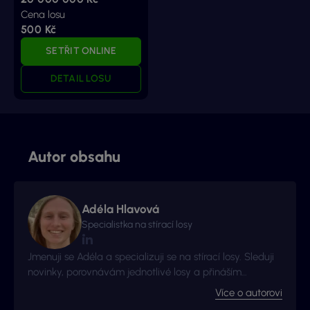
Cena losu
500 Kč
SETŘIT ONLINE
DETAIL LOSU
Autor obsahu
Adéla Hlavová
Specialistka na stírací losy
Jmenuji se Adéla a specializuji se na stírací losy. Sleduji
novinky, porovnávám jednotlivé losy a přináším
užitečné tipy ze světa okamžitých výher.
Více o autorovi