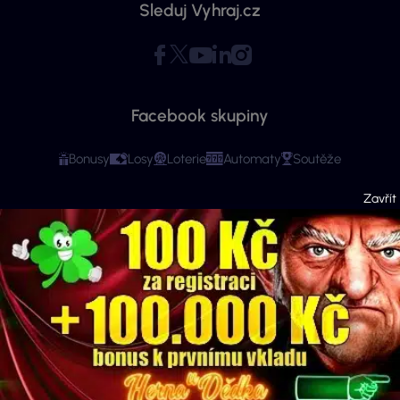
Sleduj Vyhraj.cz
Facebook skupiny
Bonusy
Losy
Loterie
Automaty
Soutěže
Copyright © 2026 - Všechna práva vyhrazena. Vyhraj.cz | Ministerstvo financí
varuje: Účastí na hazardní hře může vzniknout závislost! Stránky mají čistě
informační charakter. Veškeré informace se týkají osob starších 18 let.
Provozovatelem webu je ExeMedia s.r.o. se sídlem Kurzova 2222/16, Stodůlky,
155 00 Praha 5 (IČO: 13992228, DIČ: CZ13992228) · Kontakt:
info@vyhraj.cz