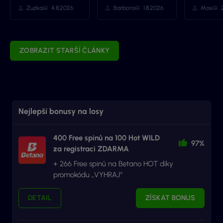
Zuzka
4.8.2026
Barbora
1.8.2026
Max
ZOBRAZIT STARŠÍ ČLÁNKY
Nejlepší bonusy na losy
400 Free spinů na 100 Hot WILD
97%
za registraci ZDARMA
+ 266 Free spinů na Betano HOT díky
promokódu „VYHRAJ“
DETAIL
ZÍSKAT BONUS