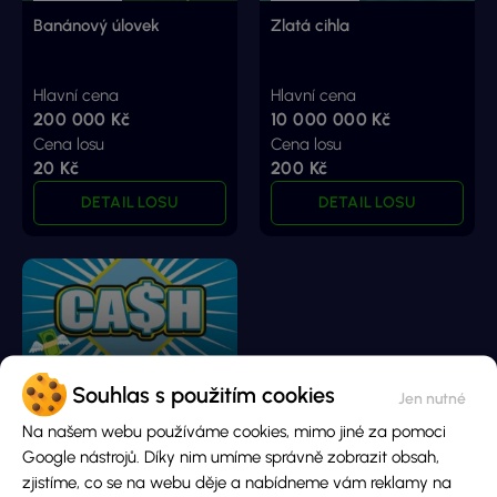
Banánový úlovek
Zlatá cihla
Hlavní cena
Hlavní cena
200 000 Kč
10 000 000 Kč
Cena losu
Cena losu
20 Kč
200 Kč
DETAIL LOSU
DETAIL LOSU
Souhlas s použitím cookies
Cash
Na našem webu používáme cookies, mimo jiné za pomoci
Google nástrojů. Díky nim umíme správně zobrazit obsah,
zjistíme, co se na webu děje a nabídneme vám reklamy na
Hlavní cena