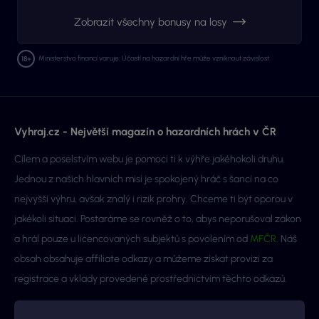
Zobrazit všechny bonusy na losy
Ministerstvo financí varuje: Účastí na hazardní hře může vzniknout závislost.
Vyhraj.cz - Největší magazín o hazardních hrách v ČR
Cílem a poselstvím webu je pomoci ti k výhře jakéhokoli druhu.
Jednou z našich hlavních misí je spokojený hráč s šancí na co
nejvyšší výhru, avšak znalý i rizik prohry. Chceme ti být oporou v
jakékoli situaci. Postaráme se rovněž o to, abys neporušoval zákon
a hrál pouze u licencovaných subjektů s povolením od
MFČR
. Náš
obsah obsahuje affiliate odkazy a můžeme získat provizi za
registrace a vklady provedené prostřednictvím těchto odkazů.