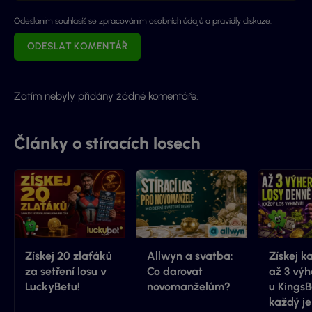
Odeslaním souhlasíš se
zpracováním osobních údajů
a
pravidly diskuze
.
ODESLAT KOMENTÁŘ
Zatím nebyly přidány žádné komentáře.
Články o stíracích losech
Získej 20 zlaťáků
Allwyn a svatba:
Získej k
za setření losu v
Co darovat
až 3 výh
LuckyBetu!
novomanželům?
u KingsB
každý je