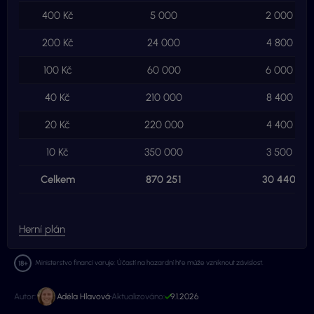
400 Kč
5 000
2 000 000
200 Kč
24 000
4 800 000
100 Kč
60 000
6 000 000
40 Kč
210 000
8 400 000
20 Kč
220 000
4 400 000
10 Kč
350 000
3 500 000
Celkem
870 251
30 440 00
Herní plán
Ministerstvo financí varuje: Účastí na hazardní hře může vzniknout závislost.
Autor:
Adéla Hlavová
Aktualizováno:
9.1.2026