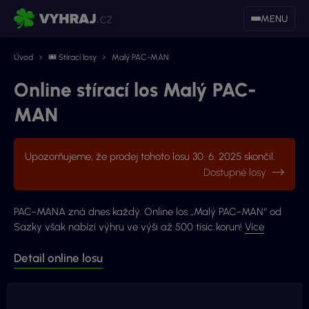
MENU
Úvod
🎟 Stírací losy
Malý PAC-MAN
Online stírací los Malý PAC-
MAN
Upozorňujeme, že prodej tohoto losu 30. 6. 2025 skončil.
Dostupné losy
PAC-MANA zná dnes každý. Online los „Malý PAC-MAN“ od
Sazky však nabízí výhru ve výši až 500 tisíc korun!
Více
Detail online losu