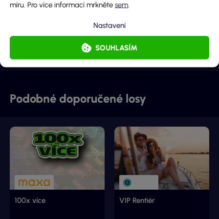
míru. Pro více informací mrkněte
sem
.
6 000 000 Kč
Cena losu
Nastavení
100 Kč
DETAIL LOSU
SOUHLASÍM
Podobné doporučené losy
100x více
VIP Rentiér