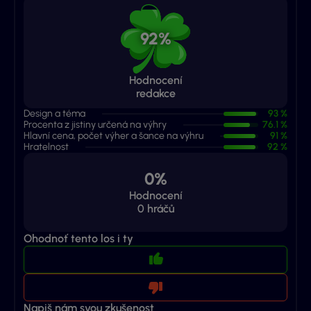
92%
Hodnocení
redakce
Design a téma
93 %
Procenta z jistiny určená na výhry
76.1 %
Hlavní cena, počet výher a šance na výhru
91 %
Hratelnost
92 %
0%
Hodnocení
0
hráčů
Ohodnoť tento los i ty
Napiš nám svou zkušenost