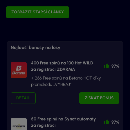
ZOBRAZIT STARŠÍ ČLÁNKY
Nejlepší bonusy na losy
400 Free spinů na 100 Hot WILD
97%
za registraci ZDARMA
+ 266 Free spinů na Betano HOT díky
promokódu „VYHRAJ“
DETAIL
ZÍSKAT BONUS
50 Free spinů na Synot automaty
97%
za registraci