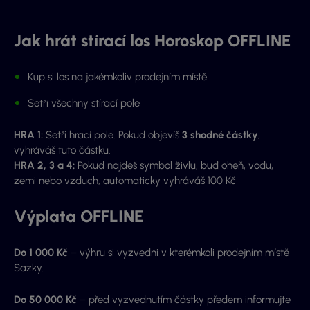
Jak hrát stírací los Horoskop OFFLINE
Kup si los na jakémkoliv prodejním místě
Setři všechny stírací pole
HRA 1:
Setři hrací pole. Pokud objevíš
3 shodné částky
,
vyhráváš tuto částku.
HRA 2, 3 a 4:
Pokud najdeš symbol živlu, buď oheň, vodu,
zemi nebo vzduch, automaticky vyhráváš 100 Kč
Výplata OFFLINE
Do 1 000 Kč
– výhru si vyzvedni v kterémkoli prodejním místě
Sazky.
Do 50 000 Kč
– před vyzvednutím částky předem informujte