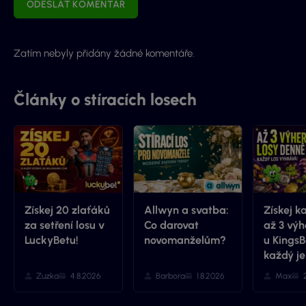
ODESLAT KOMENTÁŘ
Zatím nebyly přidány žádné komentáře.
Články o stíracích losech
Získej 20 zlaťáků
Allwyn a svatba:
Získej k
za setření losu v
Co darovat
až 3 výh
LuckyBetu!
novomanželům?
u KingsB
každý je
Zuzka
4.8.2026
Barbora
1.8.2026
Max