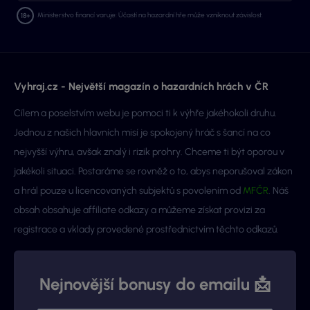
Ministerstvo financí varuje: Účastí na hazardní hře může vzniknout závislost.
Vyhraj.cz - Největší magazín o hazardních hrách v ČR
Cílem a poselstvím webu je pomoci ti k výhře jakéhokoli druhu.
Jednou z našich hlavních misí je spokojený hráč s šancí na co
nejvyšší výhru, avšak znalý i rizik prohry. Chceme ti být oporou v
jakékoli situaci. Postaráme se rovněž o to, abys neporušoval zákon
a hrál pouze u licencovaných subjektů s povolením od
MFČR
. Náš
obsah obsahuje affiliate odkazy a můžeme získat provizi za
registrace a vklady provedené prostřednictvím těchto odkazů.
Nejnovější bonusy do emailu 📩