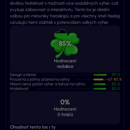
skvělou hratelnost s možností více souběžných výher, což
zvyšuje zábavnost a interaktivitu. Tento los je ideální
volbou pro milovníky horoskopů a pro všechny, kteří hledají
vzrušující herní zážitek s potenciálem velkých výher.
85%
Hodnocení
redakce
Design a téma
90 %
Procenta z jistiny určená na výhry
67.45 %
Hlavní cena, počet výher a šance na výhru
82 %
Hratelnost
85 %
0%
Hodnocení
0
hráčů
Ohodnoť tento los i ty