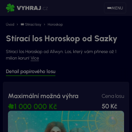
MENU
Úvod
🎟 Stírací losy
Horoskop
Stírací los Horoskop od Sazky
Stírací los Horoskop od Allwyn. Los, který vám přinese až 1
milion korun!
Více
Detail papírového losu
Maximální možná výhra
Cena losu
1 000 000 Kč
50 Kč