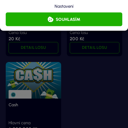
Banánový úlovek
Zlatá cihla
Nastavení
SOUHLASÍM
Hlavní cena
Hlavní cena
200 000 Kč
10 000 000 Kč
Cena losu
Cena losu
20 Kč
200 Kč
DETAIL LOSU
DETAIL LOSU
Cash
Hlavní cena