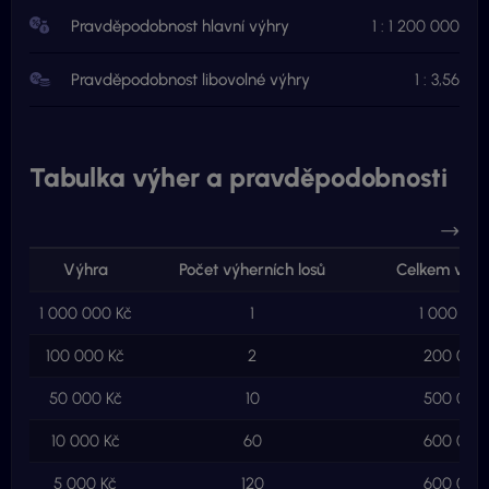
Pravděpodobnost hlavní výhry
1 : 1 200 000
Pravděpodobnost libovolné výhry
1 : 3,56
Tabulka výher a pravděpodobnosti
Výhra
Počet výherních losů
Celkem ve v
1 000 000 Kč
1
1 000 000
100 000 Kč
2
200 000
50 000 Kč
10
500 000
10 000 Kč
60
600 000
5 000 Kč
120
600 000