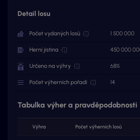
Detail losu
Počet vydaných losů
1 500 000
Herní jistina
450 000 00
Určeno na výhry
68%
Počet výherních pořadí
14
Tabulka výher a pravděpodobnosti
Výhra
Počet výherních losů