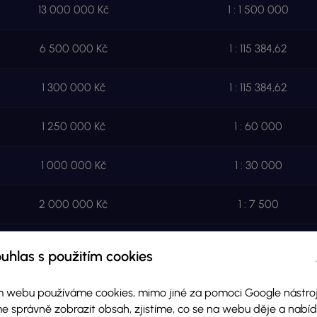
13 000 000 Kč
1 : 1 500 000
6 500 000 Kč
1 : 115 384,62
1 300 000 Kč
1 : 115 384,62
1 250 000 Kč
1 : 60 000
1 000 000 Kč
1 : 30 000
2 000 000 Kč
1 : 7 500
3 450 000 Kč
1 : 1 304,35
uhlas s použitím cookies
3 000 000 Kč
1 : 1 000
 webu používáme cookies, mimo jiné za pomoci Google nástroj
e správně zobrazit obsah, zjistíme, co se na webu děje a nab