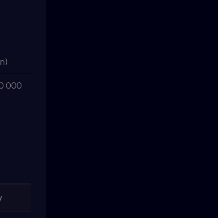
n)
500 000
y