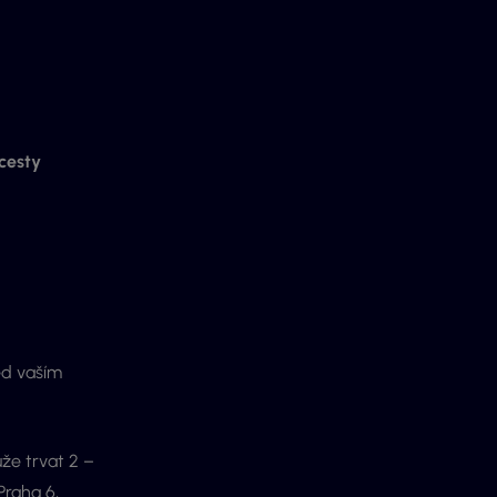
cesty
ed vaším
že trvat 2 –
Praha 6,