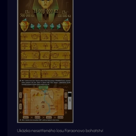
Ukázka nesetřeného losu Faraonovo bohatství