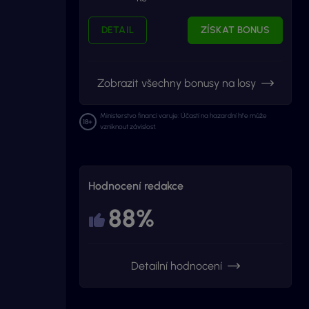
DETAIL
ZÍSKAT BONUS
Zobrazit všechny bonusy na losy
Ministerstvo financí varuje: Účastí na hazardní hře může
vzniknout závislost.
Hodnocení redakce
88%
Detailní hodnocení