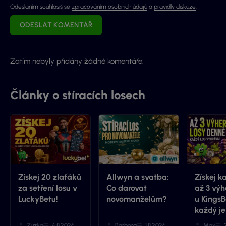
Odeslaním souhlasíš se
zpracováním osobních údajů
a
pravidly diskuze
.
ODESLAT KOMENTÁŘ
Zatím nebyly přidány žádné komentáře.
Články o stíracích losech
Získej 20 zlaťáků
Allwyn a svatba:
Získej k
za setření losu v
Co darovat
až 3 výh
LuckyBetu!
novomanželům?
u KingsB
každý je
Zuzka
4.8.2026
Barbora
1.8.2026
Max