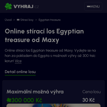
MENU
Úvod
🎟 Stírací losy
Egyptian treasure
Online stírací los Egyptian
treasure od Maxy
Online stírací los Egyptian treasure od Maxy. Vydejte se na
hon za pokladem do Egypta s možností výhry až 300 tisíc
korun!
Více
Detail online losu
Maximální možná výhra
Cena losu
300 000 Kč
30 Kč