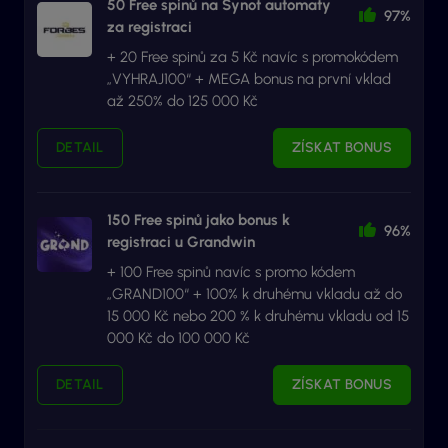
50 Free spinů na Synot automaty
97%
za registraci
+ 20 Free spinů za 5 Kč navíc s promokódem
„VYHRAJ100“ + MEGA bonus na první vklad
až 250% do 125 000 Kč
DETAIL
ZÍSKAT BONUS
150 Free spinů jako bonus k
96%
registraci u Grandwin
+ 100 Free spinů navíc s promo kódem
„GRAND100“ + 100% k druhému vkladu až do
15 000 Kč nebo 200 % k druhému vkladu od 15
000 Kč do 100 000 Kč
DETAIL
ZÍSKAT BONUS