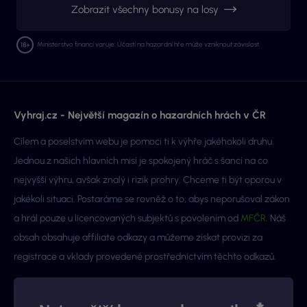
Zobrazit všechny bonusy na losy
Ministerstvo financí varuje: Účastí na hazardní hře může vzniknout závislost.
Vyhraj.cz - Největší magazín o hazardních hrách v ČR
Cílem a poselstvím webu je pomoci ti k výhře jakéhokoli druhu.
Jednou z našich hlavních misí je spokojený hráč s šancí na co
nejvyšší výhru, avšak znalý i rizik prohry. Chceme ti být oporou v
jakékoli situaci. Postaráme se rovněž o to, abys neporušoval zákon
a hrál pouze u licencovaných subjektů s povolením od
MFČR
. Náš
obsah obsahuje affiliate odkazy a můžeme získat provizi za
registrace a vklady provedené prostřednictvím těchto odkazů.