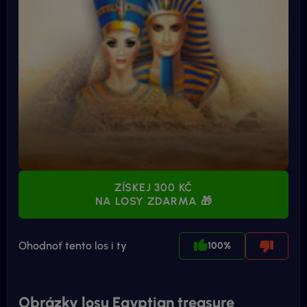
ZÍSKEJ 300 KČ
NA LOSY ZDARMA 🎁
Ohodnoť tento los i ty
100%
Obrázky losu Egyptian treasure