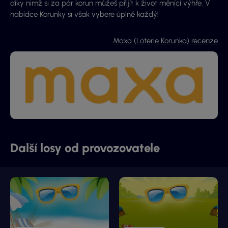
díky nimž si za pár korun můžeš přijít k život měnící výhře. V
nabídce Korunky si však vybere úplně každý!
Maxa (Loterie Korunka) recenze
Další losy od provozovatele