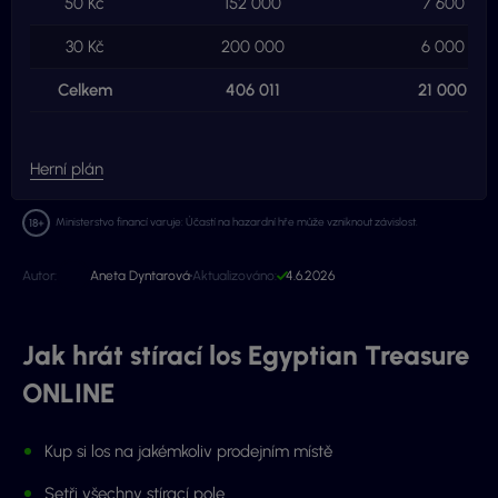
50 Kč
152 000
7 600 000
30 Kč
200 000
6 000 000
Celkem
406 011
21 000 00
Herní plán
Ministerstvo financí varuje: Účastí na hazardní hře může vzniknout závislost.
Autor:
Aneta Dyntarová
Aktualizováno:
4.6.2026
Jak hrát stírací los Egyptian Treasure
ONLINE
Kup si los na jakémkoliv prodejním místě
Setři všechny stírací pole