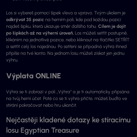
Los si vybereš pomocí šipek vlevo a vpravo. Tvým úkolem je
odkrývat 35 pozic
na herním poli, kde pod každou pozicí
najdeš šipku, která ukazuje směr dalšího tahu.
Cílem je dojít
po šipkách až na výherní úroveň.
Los můžeš setřít postupně,
klikáním na jednotlivé pozice, nebo kliknout na tlačítko SETŘÍT
a setřít celý los najednou. Po setření se případná výhra ihned
připíše na tvé konto. Na jednom losu můžeš získat jen jednu
výhru.
Výplata ONLINE
Výhra se ti zobrazí v poli „Výhra“ a je ti automaticky připsána
na tvůj herní účet. Poté co se ti výhra přičte, můžeš buďto ve
stírání pokračovat nebo hru ukončit.
Nejčastěji kladené dotazy ke stíracímu
losu Egyptian Treasure