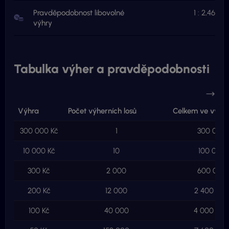
Pravděpodobnost libovolné
1 : 2,46
výhry
Tabulka výher a pravděpodobnosti
Výhra
Počet výherních losů
Celkem ve výhr
300 000 Kč
1
300 000 
10 000 Kč
10
100 000 
300 Kč
2 000
600 000 
200 Kč
12 000
2 400 000
100 Kč
40 000
4 000 000