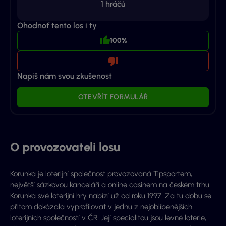
1
hráčů
Ohodnoť tento los i ty
100%
Napiš nám svou zkušenost
OTEVŘÍT FORMULÁŘ
O provozovateli losu
Korunka je loterijní společnost provozovaná Tipsportem,
největší sázkovou kanceláří a online casinem na českém trhu.
Korunka své loterijní hry nabízí už od roku 1997. Za tu dobu se
přitom dokázala vyprofilovat v jednu z nejoblíbenějších
loterijních společností v ČR. Její specialitou jsou levné loterie,