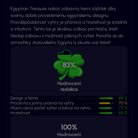
Egyptian Treasure nabízí zábavný herní zážitek díky
svému dobře provedenému egyptskému designu.
Pravděpodobnost výhry je příznivá a hratelnost je snadná
a intuitivní. Tento los je skvělou volbou pro hráče, kteří
hledají zábavu s možností pěkných výher. Ponořte se do
atmosféry starověkého Egypta a zkuste své štěstí!
83%
Hodnocení
redakce
Design a téma
88 %
Procenta z jistiny určená na výhry
70 %
Hlavní cena, počet výher a šance na výhru
77 %
Hratelnost
84 %
100%
Hodnocení