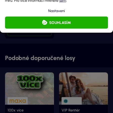
míru. Pro více informací mrkněte
sem
.
Hlavní cena
Nastavení
5 000 000 Kč
Cena losu
SOUHLASÍM
100 Kč
DETAIL LOSU
Podobné doporučené losy
100x více
VIP Rentiér