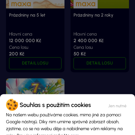
Prázdniny na 5 let
Prázdniny na 2 roky
Hlavní cena
Hlavní cena
12 000 000 Kč
2 400 000 Kč
Cena losu
Cena losu
200 Kč
50 Kč
DETAIL LOSU
DETAIL LOSU
Souhlas s použitím cookies
Na našem webu používáme cookies, mimo jiné za pomoci
Google nástrojů. Díky nim umíme správně zobrazit obsah,
Šťastná 7
zjistíme, co se na webu děje a nabídneme vám reklamy na