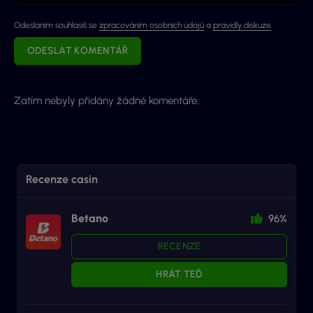
Odeslaním souhlasíš se
zpracováním osobních údajů
a
pravidly diskuze
.
ODESLAT KOMENTÁŘ
Zatím nebyly přidány žádné komentáře.
Recenze casin
Betano
96%
RECENZE
HRÁT TEĎ