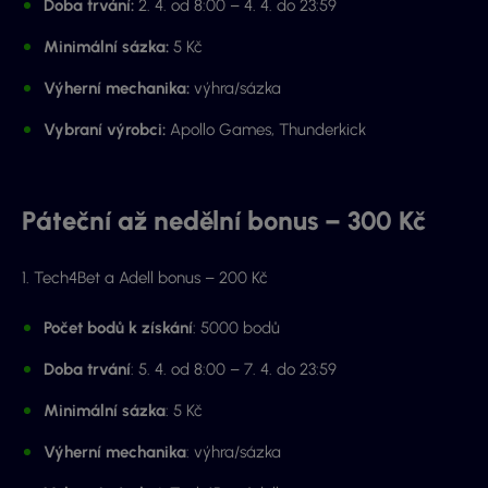
Doba trvání:
2. 4. od 8:00 – 4. 4. do 23:59
Minimální sázka:
5 Kč
Výherní mechanika:
výhra/sázka
Vybraní výrobci:
Apollo Games, Thunderkick
Páteční až nedělní bonus – 300 Kč
1. Tech4Bet a Adell bonus – 200 Kč
Počet bodů k získání
: 5000 bodů
Doba trvání
: 5. 4. od 8:00 – 7. 4. do 23:59
Minimální sázka
: 5 Kč
Výherní mechanika
: výhra/sázka