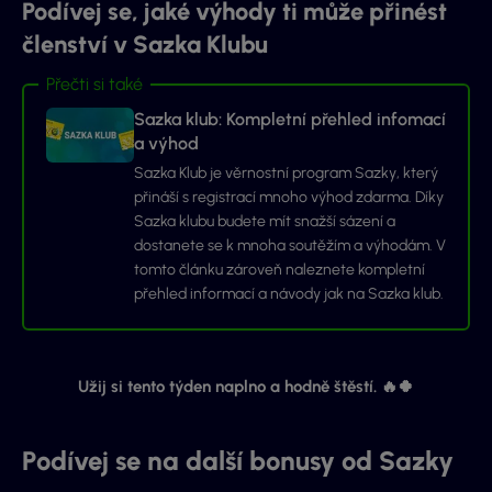
Podívej se, jaké výhody ti může přinést
členství v Sazka Klubu
Přečti si také
Sazka klub: Kompletní přehled infomací
a výhod
Sazka Klub je věrnostní program Sazky, který
přináší s registrací mnoho výhod zdarma. Díky
Sazka klubu budete mít snažší sázení a
dostanete se k mnoha soutěžím a výhodám. V
tomto článku zároveň naleznete kompletní
přehled informací a návody jak na Sazka klub.
Užij si tento týden naplno a hodně štěstí. 🔥🍀
Podívej se na další bonusy od Sazky