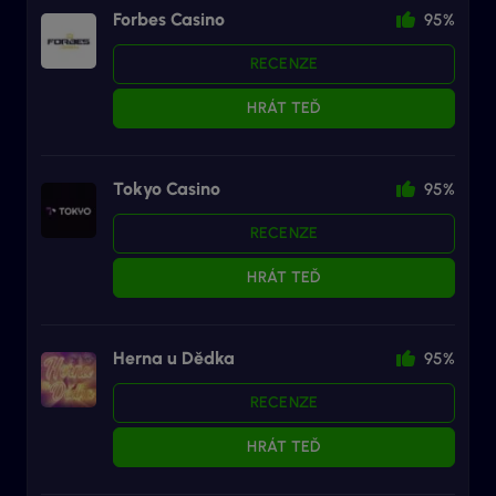
Forbes Casino
95%
RECENZE
HRÁT TEĎ
Tokyo Casino
95%
RECENZE
HRÁT TEĎ
Herna u Dědka
95%
RECENZE
HRÁT TEĎ