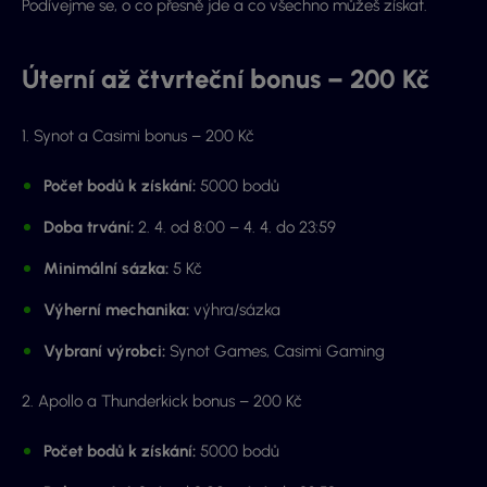
Podívejme se, o co přesně jde a co všechno můžeš získat.
Úterní až čtvrteční bonus – 200 Kč
1. Synot a Casimi bonus – 200 Kč
Počet bodů k získání:
5000 bodů
Doba trvání:
2. 4. od 8:00 – 4. 4. do 23:59
Minimální sázka:
5 Kč
Výherní mechanika:
výhra/sázka
Vybraní výrobci:
Synot Games, Casimi Gaming
2. Apollo a Thunderkick bonus – 200 Kč
Počet bodů k získání:
5000 bodů