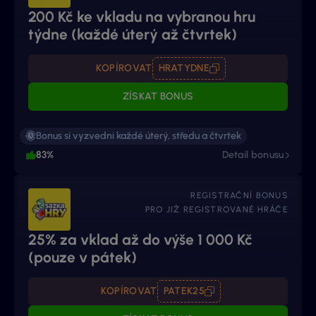
200 Kč ke vkladu na vybranou hru
týdne (každé úterý až čtvrtek)
KOPÍROVAT
HRATYDNE
ZÍSKAT BONUS
Bonus si vyzvedni každé úterý, středu a čtvrtek
83%
Detail bonusu
REGISTRAČNÍ BONUS
PRO JIŽ REGISTROVANÉ HRÁČE
25% za vklad až do výše 1 000 Kč
(pouze v pátek)
KOPÍROVAT
PATEK25