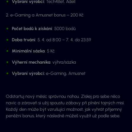
Vybraní výrobci:
Tech4Bet, Adell
2. e-Gaming a Amusnet bonus – 200 Kč
Počet bodů k získání
: 5000 bodů
Doba trvání
: 5. 4. od 8:00 – 7. 4. do 23:59
Minimální sázka
: 5 Kč
Výherní mechanika
: výhra/sázka
Vybraní výrobci:
e-Gaming, Amusnet
Odstartuj nový měsíc správnou nohou. Získej pro sebe něco
navíc a zároveň si užij spoustu zábavy při plnění tajných misí.
Každý den může být vzrušující možnost, jak vyhrát příjemný
peněžní bonus, který následně můžeš využít už podle sebe.