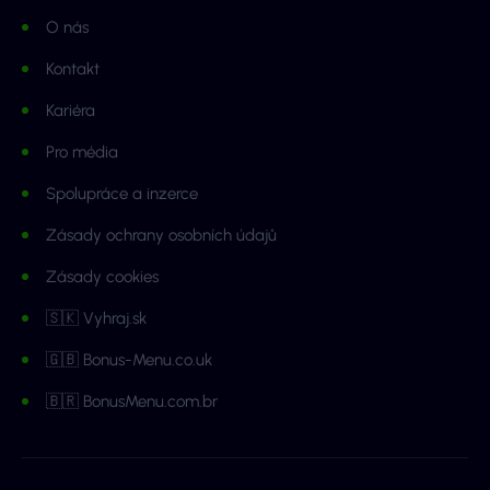
O nás
Kontakt
Kariéra
Pro média
Spolupráce a inzerce
Zásady ochrany osobních údajů
Zásady cookies
🇸🇰 Vyhraj.sk
🇬🇧 Bonus-Menu.co.uk
🇧🇷 BonusMenu.com.br