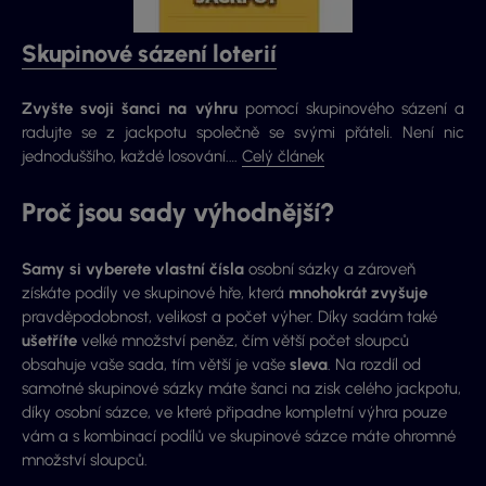
Skupinové sázení loterií
Zvyšte svoji šanci na výhru
pomocí skupinového sázení a
radujte se z jackpotu společně se svými přáteli. Není nic
jednoduššího, každé losování.…
Celý článek
Proč jsou sady výhodnější?
Samy si vyberete vlastní čísla
osobní sázky a zároveň
získáte podíly ve skupinové hře, která
mnohokrát zvyšuje
pravděpodobnost, velikost a počet výher. Díky sadám také
ušetříte
velké množství peněz, čím větší počet sloupců
obsahuje vaše sada, tím větší je vaše
sleva
. Na rozdíl od
samotné skupinové sázky máte šanci na zisk celého jackpotu,
díky osobní sázce, ve které připadne kompletní výhra pouze
vám a s kombinací podílů ve skupinové sázce máte ohromné
množství sloupců.