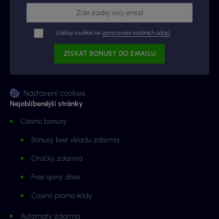
Uděluji souhlas ke
zpracování osobních údajů
Nastavení cookies
Nejoblíbenější stránky
Casino bonusy
Bonusy bez vkladu zdarma
Otočky zdarma
Free spiny dnes
Casino promo kódy
Automaty zdarma