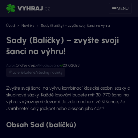
MENU
Úvod
Novinky
Sady (Balíčky) – zvyšte svoji šanci na výhru!
Sady (Balíčky) – zvyšte svoji
šanci na výhru!
Autor:
Ondřej Krejčí
Aktualizováno:
23.10.2023
Loterie
,
Loterie
,
Všechny novinky
Zvyšte svoji šanci na výhru kombinací klasické osobní sázky a
skupinové sázky. Každé losování budete mít 30-770 šancí na
výhru s výraznými slevami. Je zde mnohem větší šance, že
„shrábnete“ celý jackpot nebo alespoň jeho část!
Obsah Sad (balíčků)