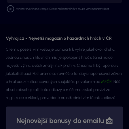
Ministerstvo financí varuje: Účastí na hazardní hře může vzniknout závislost.
Vyhraj.cz - Největší magazín o hazardních hrách v ČR
Cílem a poselstvím webu je pomoci ti k výhře jakéhokoli druhu.
Jednou z našich hlavních misí je spokojený hráč s šancí na co
nejvyšší výhru, avšak znalý i rizik prohry. Chceme ti být oporou v
jakékoli situaci. Postaráme se rovněž o to, abys neporušoval zákon
a hrál pouze u licencovaných subjektů s povolením od
MFČR
. Náš
obsah obsahuje affiliate odkazy a můžeme získat provizi za
registrace a vklady provedené prostřednictvím těchto odkazů.
Nejnovější bonusy do emailu 📩