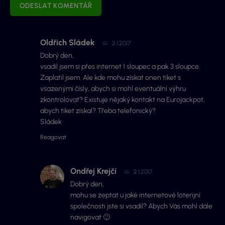
ODESLAT KOMENTÁŘ
Oldřich Sládek
2.1.2017
Dobrý den,
vsadil jsem si přes internet 1 sloupec a pak 3 sloupce.
Zaplatil jsem. Ale kde mohu získat onen tiket s
vsazenými čísly, abych si mohl eventuální výhru
zkontrolovat? Existuje nějaký kontakt na Eurojackpot,
abych tiket získal? Třeba telefonický?
Sládek
Reagovat
Ondřej Krejčí
2.1.2017
Dobrý den,
mohu se zeptat u jaké internetové loterijní
společnosti jste si vsadil? Abych Vás mohl dále
navigovat 🙂