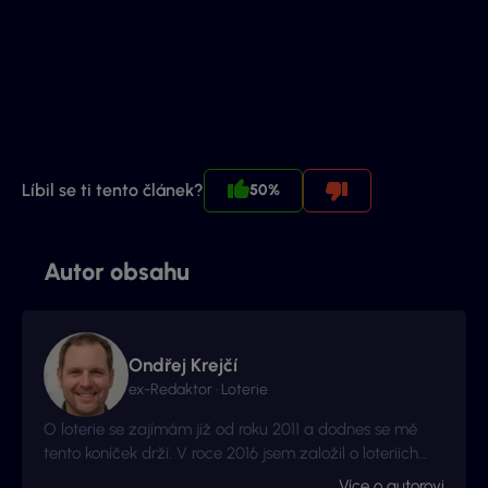
Líbil se ti tento článek?
50%
Autor obsahu
Ondřej Krejčí
ex-Redaktor · Loterie
O loterie se zajímám již od roku 2011 a dodnes se mě
tento koníček drží. V roce 2016 jsem založil o loteriích
web Vyhraj.com, který jsem následně v roce 2017
Více o autorovi