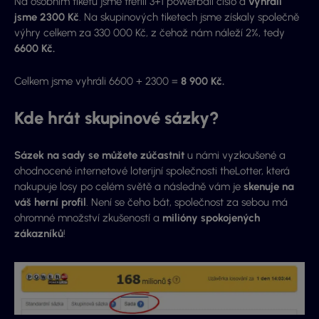
Na osobním tiketu jsme trefili 3+1 powerball číslo a
vyhráli
jsme 2300 Kč
. Na skupinových tiketech jsme získaly společně
výhry celkem za 330 000 Kč, z čehož nám náleží 2%, tedy
6600 Kč.
Celkem jsme vyhráli 6600 + 2300 =
8 900 Kč.
Kde hrát skupinové sázky?
Sázek na sady se můžete zúčastnit
u námi vyzkoušené a
ohodnocené internetové loterijní společnosti theLotter, která
nakupuje losy po celém světě a následně vám je
skenuje na
váš herní profil
. Není se čeho bát, společnost za sebou má
ohromné množství zkušeností a
milióny spokojených
zákazníků
!