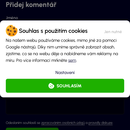
Přidej komentář
Jméno
Souhlas s použitím cookies
Na našem webu používáme cookies, mimo jiné za pomoci
E-mail (nebude zobrazen)
Google nástrojů. Díky nim umíme správně zobrazit obsah,
zjistíme, co se na webu děje a nabídneme vám reklamy na
míru. Pro více informací mrkněte
sem
.
Obsah komentáře
Nastavení
SOUHLASÍM
Odeslaním souhlasíš se
zpracováním osobních údajů
a
pravidly diskuze
.