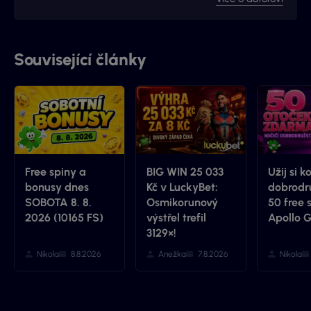
prodal, avšak za podmínek, že budu moci stále
publikovat na téma loterií a stíracích losů. Nyní jste na
webu, který má s novými majitely nový kabát a
mnohem více informací.
Související články
Free spiny a
BIG WIN 25 033
Užij si k
bonusy dnes
Kč v LuckyBet:
dobrodru
SOBOTA 8. 8.
Osmikorunový
50 free 
2026 (10165 FS)
výstřel trefil
Apollo 
3129×!
Nikola
8.8.2026
Anežka
7.8.2026
Nikola