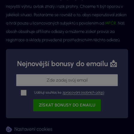
nejvyšší výhru, avšak znalý i rizik prohry. Chceme ti být oporou v
jakékoli situaci. Postaráme se rovněž o to, abys neporušoval zákon
a hrál pouze u licencovaných subjektů s povolením od
MFČR
. Náš
obsah obsahuje affiliate odkazy a můžeme získat provizi za
registrace a vklady provedené prostřednictvím těchto odkazů.
Nejnovější bonusy do emailu 📩
Uděluji souhlas ke
zpracování osobních údajů
Nastavení cookies