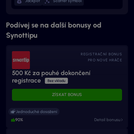
Jackpot
Scatter symbol
Podívej se na další bonusy od
Synottipu
REGISTRAČNÍ BONUS
PRO NOVÉ HRÁČE
500 Kč za pouhé dokončení
registrace
Bez vkladu
ZÍSKAT BONUS
Jednoduché dosažení
90%
Detail bonusu