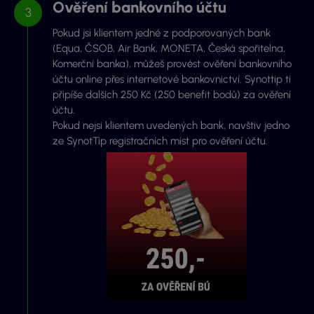
Ověření bankovního účtu
Pokud jsi klientem jedné z podporovaných bank
(Equa, ČSOB, Air Bank, MONETA, Česká spořitelna,
Komerční banka), můžeš provést ověření bankovního
účtu online přes internetové bankovnictví. Synottip ti
připíše dalších 250 Kč (250 benefit bodů) za ověření
účtu.
Pokud nejsi klientem uvedených bank, navštiv jedno
ze SynotTip registračních míst pro ověření účtu.