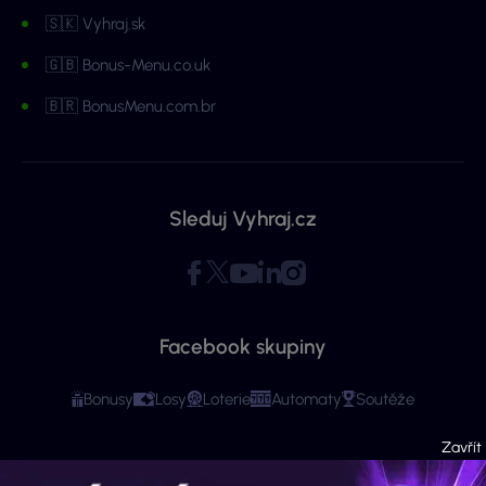
🇸🇰 Vyhraj.sk
🇬🇧 Bonus-Menu.co.uk
🇧🇷 BonusMenu.com.br
Sleduj Vyhraj.cz
Facebook skupiny
Bonusy
Losy
Loterie
Automaty
Soutěže
Copyright © 2026 - Všechna práva vyhrazena. Vyhraj.cz | Ministerstvo financí