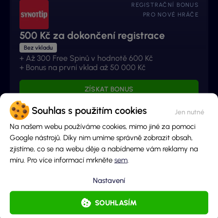
REGISTRAČNÍ BONUS
PRO NOVÉ HRÁČE
500 Kč za dokončení registrace
Bez vkladu
+ Až 300 Free Spinů v hodnotě 600 Kč
+ Bonus na první vklad až 50 000 Kč
ZÍSKAT BONUS
Souhlas s použitím cookies
Mega bonus
Na našem webu používáme cookies, mimo jiné za pomoci
87%
Detail bonusu
Google nástrojů. Díky nim umíme správně zobrazit obsah,
zjistíme, co se na webu děje a nabídneme vám reklamy na
Ministerstvo financí varuje: Účastí na hazardní hře může vzniknout závislost.
míru. Pro více informací mrkněte
sem
.
Nastavení
Líbil se ti tento článek?
SOUHLASÍM