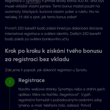
Registrace u
Synottipu
ti přináší skvělý bonus 500 Kč, aniž bys
musel vkládat vlastní peníze. Tento bonus můžeš použít na
automaty, blackjack, kurzové sázení, poker a ruletu. Na nic
nečekej, čti dál a zjisti, jak tento bonus získat!
Prvních 250 benefit bodů získáš ihned po dokončení dočasné
internetové registrace a ověření identity. Dalších 250 benefit
bodů získáš za ověření bankovního účtu.
Krok po kroku k získání tvého bonusu
za registraci bez vkladu
Zde jsme ti popsali, jak dokončit registraci u Synotu.
Registrace
Navštiv webové stránky Synottipu nebo si stáhni jejich
aplikaci. Klikni na tlačítko „Registrovat“. Vyplň
registrační formulář s požadovanými osobními údaji
(jméno, e-mail, telefonní číslo, adresa). Potvrď