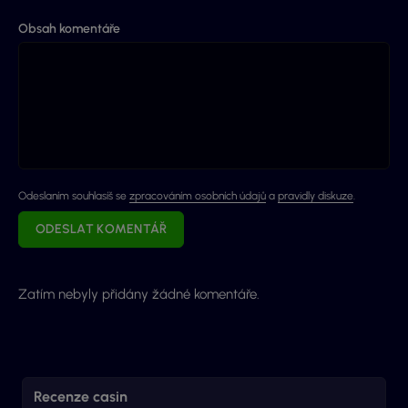
Obsah komentáře
Odeslaním souhlasíš se
zpracováním osobních údajů
a
pravidly diskuze
.
ODESLAT KOMENTÁŘ
Zatím nebyly přidány žádné komentáře.
Recenze casin