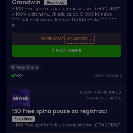
Grandwin
Bez vkladu
+ 100 Free spinů navíc s promo kódem „GRAND100“
+ 100% k druhému vkladu až do 15 000 Kč nebo
200 % k druhému vkladu od 15 000 Kč do 100 000
Kč
KOPÍROVAT
GRAND100
ZÍSKAT BONUS
Mega bonus
96%
Detail bonusu
REGISTRAČNÍ BONUS
PRO NOVÉ HRÁČE
150 Free spinů pouze za registraci
Bez vkladu
+ 100 Free spinů navíc s promo kódem „GRAND100“