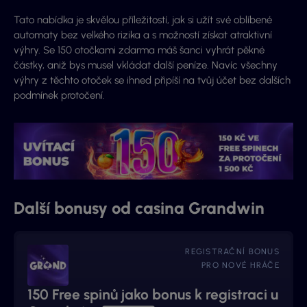
Tato nabídka je skvělou příležitostí, jak si užít své oblíbené
automaty bez velkého rizika a s možností získat atraktivní
výhry. Se 150 otočkami zdarma máš šanci vyhrát pěkné
částky, aniž bys musel vkládat další peníze. Navíc všechny
výhry z těchto otoček se ihned připíší na tvůj účet bez dalších
podmínek protočení.
Další bonusy od casina Grandwin
REGISTRAČNÍ BONUS
PRO NOVÉ HRÁČE
150 Free spinů jako bonus k registraci u