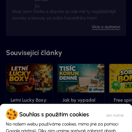
Ahoj! Jsem Šárka a dozvíte se ode mě ty nejdůležitější
novinky a bonusy ze světa hazardního hraní.
Více o autorovi
Související články
Letní Lucky Boxy:
Jak by vypadal
Free spi
Každý den nový
tvůj rok s 365
bonusy 
bonus u
tisíci navíc?
SOBOTA 
Souhlas s použitím cookies
LuckyBetu!
Aneb jak se mají
2026 (10
Na našem webu používáme cookies, mimo jiné za pomoci
výherci Mini
Google nástrojů. Díky nim umíme správně zobrazit obsah,