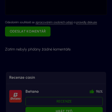
Odeslaním souhlasíš se
zpracováním osobních údajů
a
pravidly diskuze
.
ODESLAT KOMENTÁŘ
Zatím nebyly přidány žádné komentáře.
Recenze casin
Betano
96%
RECENZE
HRÁT TEĎ