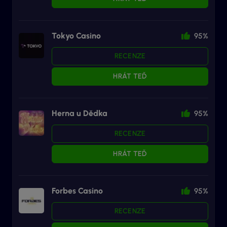
Tokyo Casino
95%
RECENZE
HRÁT TEĎ
Herna u Dědka
95%
RECENZE
HRÁT TEĎ
Forbes Casino
95%
RECENZE