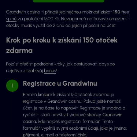
Grandwin casino
ti přináší jedinečnou možnost získat
150
free
spinů
za protočení 1500 Kč. Nezapomeň na časové omezení –
otočky musíš využít do 2 dnů od jejich připsání na účet.
Krok po kroku k získání 150 otoček
zdarma
Pojď si přečíst podrobné kroky, jak postupovat, abys co
nejdříve získal svůj
bonus
!
Registrace u Grandwinu
Prvním krokem k získání 150 otoček zdarma je
registrace v Grandwin casinu. Pokud ještě nemáš
účet, je na čase to napravit. Registrace je snadná a
rychlá – stačí navštívit webové stránky Grandwin
casina, kde najdeš registrační formulář. Tento
formulář vyplníš svými osobními údaji, jako je jméno,
příjmení, e-mail a telefonní číslo.