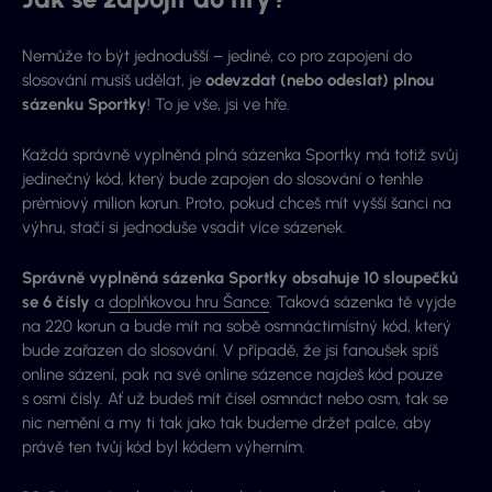
Nemůže to být jednodušší – jediné, co pro zapojení do
slosování musíš udělat, je
odevzdat (nebo odeslat) plnou
sázenku Sportky
! To je vše, jsi ve hře.
Každá správně vyplněná plná sázenka Sportky má totiž svůj
jedinečný kód, který bude zapojen do slosování o tenhle
prémiový milion korun. Proto, pokud chceš mít vyšší šanci na
výhru, stačí si jednoduše vsadit více sázenek.
Správně vyplněná sázenka Sportky obsahuje 10 sloupečků
se 6 čísly
a
doplňkovou hru Šance
. Taková sázenka tě vyjde
na 220 korun a bude mít na sobě osmnáctimístný kód, který
bude zařazen do slosování. V případě, že jsi fanoušek spíš
online sázení, pak na své online sázence najdeš kód pouze
s osmi čísly. Ať už budeš mít čísel osmnáct nebo osm, tak se
nic nemění a my ti tak jako tak budeme držet palce, aby
právě ten tvůj kód byl kódem výherním.