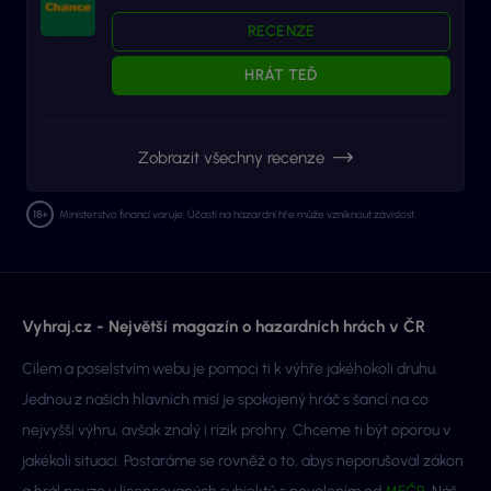
RECENZE
HRÁT TEĎ
Zobrazit všechny recenze
Ministerstvo financí varuje: Účastí na hazardní hře může vzniknout závislost.
Vyhraj.cz - Největší magazín o hazardních hrách v ČR
Cílem a poselstvím webu je pomoci ti k výhře jakéhokoli druhu.
Jednou z našich hlavních misí je spokojený hráč s šancí na co
nejvyšší výhru, avšak znalý i rizik prohry. Chceme ti být oporou v
jakékoli situaci. Postaráme se rovněž o to, abys neporušoval zákon