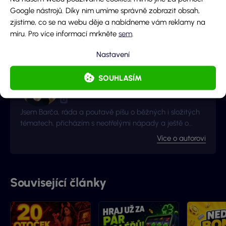
Líbil se ti tento článek?
Google nástrojů. Díky nim umíme správně zobrazit obsah,
zjistíme, co se na webu děje a nabídneme vám reklamy na
míru. Pro více informací mrkněte
sem
.
Autor obsahu
Nastavení
Barbora
SOUHLASÍM
Redaktorka · Loterie a stírací losy
Jsem Barča, ráda a poutavě píšu o běžných i složitých
tématech, přicházím s neotřelými nápady a ještě o
kousek radši se zlepšuji a získávám nové zkušenosti. I to
Více o autorovi
je důvod proč jsme s Vyhraj.cz navázali kontakt -
začalo to jako nová zkušenost, pokračuje to jako skvělá
spolupráce.
Související články