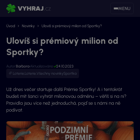
MENU
Úvod
Novinky
Ulovíš si prémiový milion od Sportky?
Ulovíš si prémiový milion od
Sportky?
Autor:
Barbora
Aktualizováno:
24.10.2023
Loterie
,
Loterie
,
Všechny novinky
Sportka
Už dnes večer startuje další Prémie Sportky! A i tentokrát
budeš mít šanci vyhrát milionovou odměnu – věříš si na ni?
Pravidla jsou více než jednoduchá, pojď se s námi na ně
podívat.