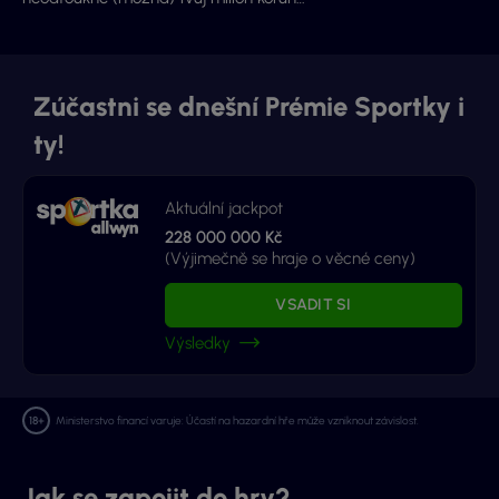
Zúčastni se dnešní Prémie Sportky i
ty!
Aktuální jackpot
228 000 000 Kč
(Výjimečně se hraje o věcné ceny)
VSADIT SI
Výsledky
Ministerstvo financí varuje: Účastí na hazardní hře může vzniknout závislost.
Jak se zapojit do hry?