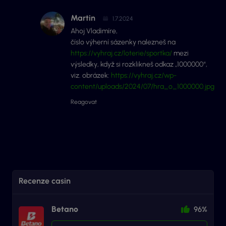
Martin
1.7.2024
Ahoj Vladimíre,
číslo výherní sázenky nalezneš na
https://vyhraj.cz/loterie/sportka/
mezi
výsledky, když si rozklikneš odkaz „1000000“,
viz. obrázek:
https://vyhraj.cz/wp-
content/uploads/2024/07/hra_o_1000000.jpg
Reagovat
Recenze casin
Betano
96%