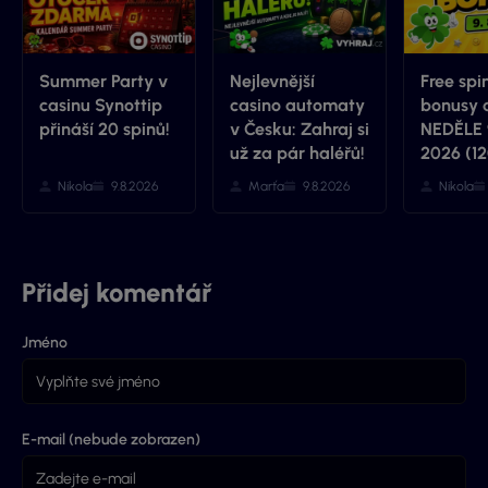
Summer Party v
Nejlevnější
Free spi
casinu Synottip
casino automaty
bonusy 
přináší 20 spinů!
v Česku: Zahraj si
NEDĚLE 9
už za pár haléřů!
2026 (1
Nikola
9.8.2026
Marťa
9.8.2026
Nikola
Přidej komentář
Jméno
E-mail (nebude zobrazen)