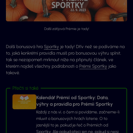
Další zářijová Prémie je tady!
Další bonusová hra
Sportky
je tady! Dřív než se podíváme na
to, jaká konkrétní pravidla musíš pro bonusovou výhru splnit,
tak se nezapomeň mrknout níže na připnutý článek, ve
kterém najdeš všechny podrobnosti o
Prémii Sportky
jako
takové.
Přečti si také
Kalendář Prémií od Sportky: Data,
výhry a pravidla pro Prémii Sportky
Každý z nás ví, o čem si povídáme, začneme-li
mluvit o bonusových hrách loterie. O to
jasnější to je, pokud je řeč o Prémiích od
Sportky. Ale pokud přeci jen ne, pokud si nejsi