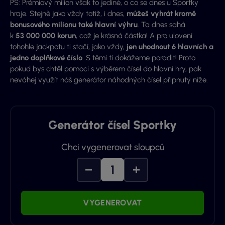
PS: Prémiový milion však to jediné, o co se dnes u Sportky
hraje. Stejně jako vždy totiž, i dnes,
můžeš vyhrát kromě
bonusového milionu také hlavní výhru
. Ta dnes sahá
k
53 000 000 korun
, což je krásná částka! A pro ulovení
tohohle jackpotu ti stačí, jako vždy,
jen uhodnout 6 hlavních a
jedno doplňkové číslo
. S těmi ti dokážeme poradit! Proto
pokud bys chtěl pomoci s výběrem čísel do hlavní hry, pak
neváhej využít náš generátor náhodných čísel připnutý níže.
Generátor čísel Sportky
Chci vygenerovat sloupců
VYGENEROVAT