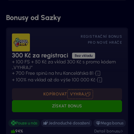
Bonusy od Sazky
REGISTRAČNÍ BONUS
PRO NOVÉ HRÁČE
300 Kč za registraci
Bez vkladu
+ 100 FS + 50 Kč za vklad 300 Kč s promo kódem
„VYHRAJ“
+ 700 Free spinů na hru Kancelářská 81
+ 100% na vklad až do výše 100 000 Kč
KOPÍROVAT
VYHRAJ
ZÍSKAT BONUS
Pouze u nás
Jednoduché dosažení
Mega bonus
94%
Detail bonusu