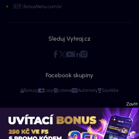
🇧🇷 BonusMenu.com.br
Sleduj Vyhraj.cz
Facebook skupiny
Bonusy
Losy
Loterie
Automaty
Soutěže
Copyright © 2026 - Všechna práva vyhrazena. Vyhraj.cz | Ministerstvo financí
varuje: Účastí na hazardní hře může vzniknout závislost! Stránky mají čistě
informační charakter. Veškeré informace se týkají osob starších 18 let.
Provozovatelem webu je ExeMedia s.r.o. se sídlem Kurzova 2222/16, Stodůlky,