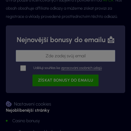
a hrál pouze u licencovaných subjektů s povolením od
MFČR
. Náš
obsah obsahuje affiliate odkazy a můžeme získat provizi za
registrace a vklady provedené prostřednictvím těchto odkazů.
Nejnovější bonusy do emailu 📩
Uděluji souhlas ke
zpracování osobních údajů
Nastavení cookies
Nejoblíbenější stránky
Casino bonusy