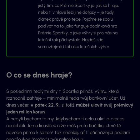
jistý tím, co Prémie Sportky je, jak se hraje,
nebo ti v hlavě leží jiné dotazy – je tady
článek právě pro tebe. Pojďme se spolu
podívat na to, jako funguje doplňková hra
Prémie Sportky, a jaké výhry si pro nás na
letošní rok přichystala. Najdeš zde
samozřejmě i tabulku letošních výher.
O co se dnes hraje?
S posledními teplými dny ti Sportka přináší výhru, která
rozhodně zahřeje – minimálně teda tvůj bankovní účet. Už
dnes večer,
v pátek 22. 9.
, si totiž
můžeš ulovit svůj prémiový
jeden milion korun
!
A nebyli bychom to my, kdybychom ti celou akci a proces
neulehčili. Jen o kousíček níže máš proto tlačítko, které tě
navede přímo k sázce! Tak nečekej, ať ti přicházející podzim
neodfoukne (možná) tvůj milion korun…