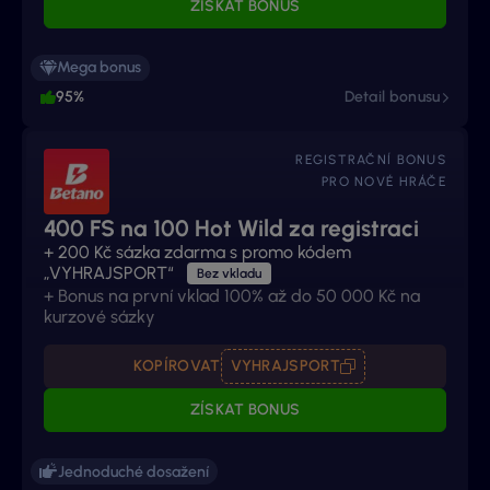
ZÍSKAT BONUS
Mega bonus
95%
Detail bonusu
REGISTRAČNÍ BONUS
PRO NOVÉ HRÁČE
400 FS na 100 Hot Wild za registraci
+
200 Kč sázka zdarma s promo kódem
„VYHRAJSPORT“
Bez vkladu
+ Bonus na první vklad 100% až do 50 000 Kč na
kurzové sázky
KOPÍROVAT
VYHRAJSPORT
ZÍSKAT BONUS
Jednoduché dosažení