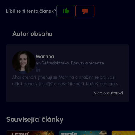
Líbil se ti tento článek?
Autor obsahu
Martina
ex-Šéfredaktorka · Bonusy a recenze
Ahoj čtenáři, jmenuji se Martina a snažím se pro vás
dělat bonusy jasnější a dosažitelnější. Každý den pro vás
mám přehled denních bonusů a novinky ze světa
Více o autorovi
hazardních her.
Související články