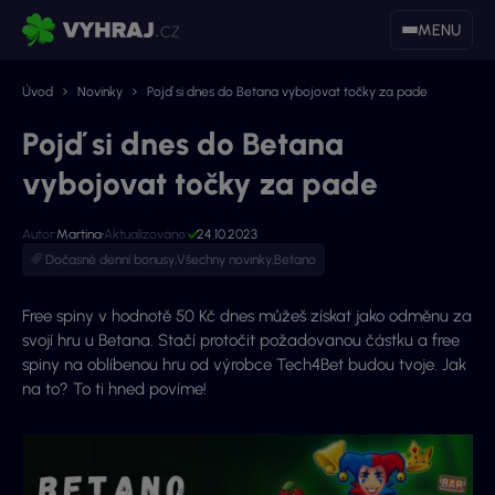
MENU
Úvod
Novinky
Pojď si dnes do Betana vybojovat točky za pade
Pojď si dnes do Betana
vybojovat točky za pade
Autor:
Martina
Aktualizováno:
24.10.2023
Dočasné denní bonusy
,
Všechny novinky
,
Betano
Free spiny v hodnotě 50 Kč dnes můžeš získat jako odměnu za
svojí hru u Betana. Stačí protočit požadovanou částku a free
spiny na oblíbenou hru od výrobce Tech4Bet budou tvoje. Jak
na to? To ti hned povíme!