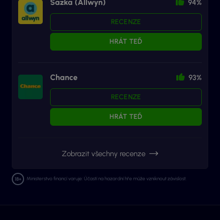
Sazka (Allwyn)
94%
RECENZE
HRÁT TEĎ
Chance
93%
RECENZE
HRÁT TEĎ
Zobrazit všechny recenze
Ministerstvo financí varuje: Účastí na hazardní hře může vzniknout závislost.