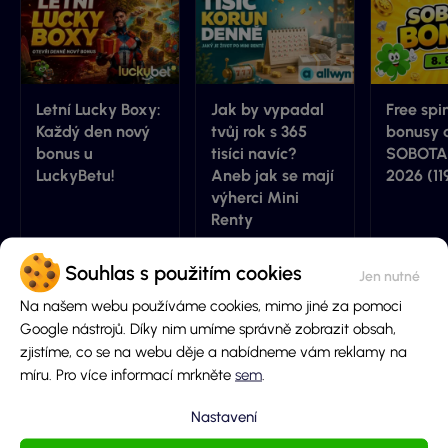
Letní Lucky Boxy:
Jak by vypadal
Free spi
Každý den nový
tvůj rok s 365
bonusy 
bonus u
tisíci navíc?
SOBOTA 
LuckyBetu!
Aneb jak se mají
2026 (11
výherci Mini
Renty
Marťa
8.8.2026
Barbora
8.8.2026
Nikola
Souhlas s použitím cookies
Na našem webu používáme cookies, mimo jiné za pomoci
Google nástrojů. Díky nim umíme správně zobrazit obsah,
Přidej komentář
zjistíme, co se na webu děje a nabídneme vám reklamy na
míru. Pro více informací mrkněte
sem
.
Jméno
Nastavení