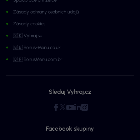
Zásady ochrany osobních údajů
Zásady cookies
🇸🇰 Vyhraj.sk
🇬🇧 Bonus-Menu.co.uk
🇧🇷 BonusMenu.com.br
Sleduj Vyhraj.cz
Facebook skupiny