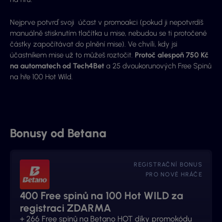
Nejprve potvrď svoji účast v promoakci (pokud ji nepotvrdíš
manuálně stisknutím tlačítka u mise, nebudou se ti protočené
částky započítávat do plnění mise). Ve chvíli, kdy jsi
účastníkem mise už to můžeš roztočit.
Protoč alespoň 750 Kč
na automatech od Tech4Bet
a 25 dvoukorunových Free Spinů
na hře 100 Hot Wild.
Bonusy od Betana
REGISTRAČNÍ BONUS
PRO NOVÉ HRÁČE
400 Free spinů na 100 Hot WILD za
registraci ZDARMA
+
266 Free spinů na Betano HOT díky promokódu