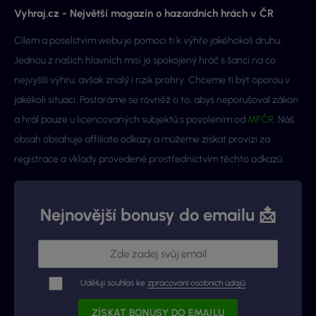
Vyhraj.cz - Největší magazín o hazardních hrách v ČR
Cílem a poselstvím webu je pomoci ti k výhře jakéhokoli druhu.
Jednou z našich hlavních misí je spokojený hráč s šancí na co
nejvyšší výhru, avšak znalý i rizik prohry. Chceme ti být oporou v
jakékoli situaci. Postaráme se rovněž o to, abys neporušoval zákon
a hrál pouze u licencovaných subjektů s povolením od
MFČR
. Náš
obsah obsahuje affiliate odkazy a můžeme získat provizi za
registrace a vklady provedené prostřednictvím těchto odkazů.
Nejnovější bonusy do emailu 📩
Uděluji souhlas ke
zpracování osobních údajů