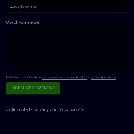
Obsah komentáře
Odeslaním souhlasíš se
zpracováním osobních údajů
a
pravidly diskuze
.
ODESLAT KOMENTÁŘ
Zatím nebyly přidány žádné komentáře.