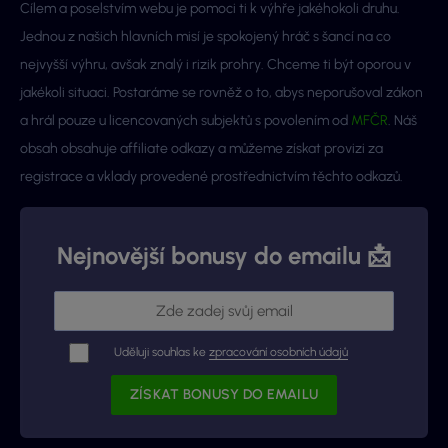
Cílem a poselstvím webu je pomoci ti k výhře jakéhokoli druhu.
Jednou z našich hlavních misí je spokojený hráč s šancí na co
nejvyšší výhru, avšak znalý i rizik prohry. Chceme ti být oporou v
jakékoli situaci. Postaráme se rovněž o to, abys neporušoval zákon
a hrál pouze u licencovaných subjektů s povolením od
MFČR
. Náš
obsah obsahuje affiliate odkazy a můžeme získat provizi za
registrace a vklady provedené prostřednictvím těchto odkazů.
Nejnovější bonusy do emailu 📩
Uděluji souhlas ke
zpracování osobních údajů