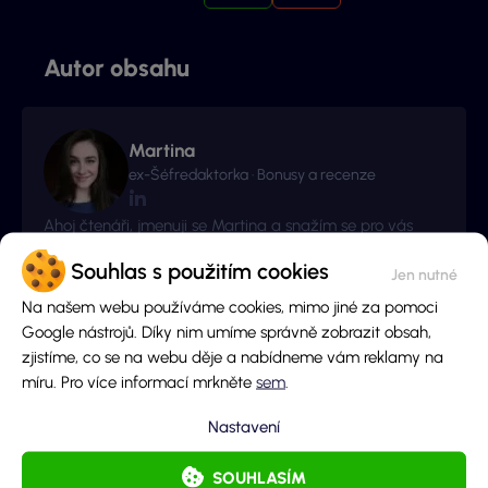
Autor obsahu
Martina
ex-Šéfredaktorka · Bonusy a recenze
Ahoj čtenáři, jmenuji se Martina a snažím se pro vás
dělat bonusy jasnější a dosažitelnější. Každý den pro vás
Souhlas s použitím cookies
mám přehled denních bonusů a novinky ze světa
Více o autorovi
hazardních her.
Na našem webu používáme cookies, mimo jiné za pomoci
Google nástrojů. Díky nim umíme správně zobrazit obsah,
zjistíme, co se na webu děje a nabídneme vám reklamy na
Související články
míru. Pro více informací mrkněte
sem
.
Nastavení
SOUHLASÍM