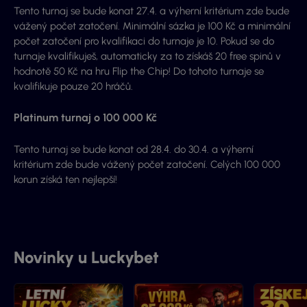
Tento turnaj se bude konat 27.4. a výherní kritérium zde bude
vážený počet zatočení. Minimální sázka je 100 Kč a minimální
počet zatočení pro kvalifikaci do turnaje je 10. Pokud se do
turnaje kvalifikuješ, automaticky za to získáš 20 free spinů v
hodnotě 50 Kč na hru Flip the Chip! Do tohoto turnaje se
kvalifikuje pouze 20 hráčů.
Platinum turnaj o 100 000 Kč
Tento turnaj se bude konat od 28.4. do 30.4. a výherní
kritérium zde bude vážený počet zatočení. Celých 100 000
korun získá ten nejlepší!
Novinky u Luckybet