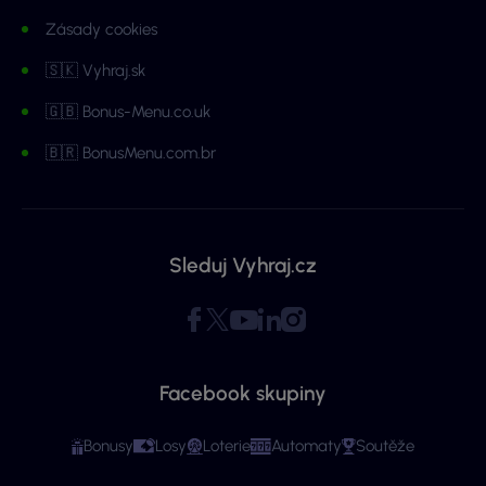
Zásady cookies
🇸🇰 Vyhraj.sk
🇬🇧 Bonus-Menu.co.uk
🇧🇷 BonusMenu.com.br
Sleduj Vyhraj.cz
Facebook skupiny
Bonusy
Losy
Loterie
Automaty
Soutěže