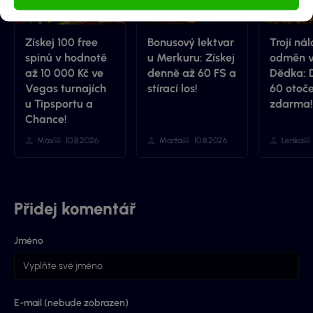
Získej 100 free
Bonusový lektvar
Trojí nál
spinů v hodnotě
u Merkuru: Získej
odměn v
až 10 000 Kč ve
denně až 60 FS a
Dědka: 
Vegas turnajích
stírací los!
60 otoč
u Tipsportu a
zdarma!
Chance!
Max
10.8.2026
Marťa
10.8.2026
Lenka
Přidej komentář
Jméno
E-mail (nebude zobrazen)