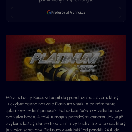
preferovaný zdroj na Google.
Preferovat Vyhraj.cz
Měsíc s Lucky Boxes vstoupil do grandiózního závěru, který
Luckybet casino nazvalo Platinum week. A co nám tento
„platinový týden“ přinese? Jednoduše řečeno – velké bonusy
pro velké hráče. A také turnaje s pořádnými cenami. Jak je již
zvykem, každý den se ti odtajní nový Lucky Box a bonus, který
je v něm schovaný. Platinum week běží od pondělí 24.4. do