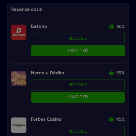
Recenze casin
Betano
96%
RECENZE
HRÁT TEĎ
Herna u Dědka
95%
RECENZE
HRÁT TEĎ
Forbes Casino
95%
RECENZE