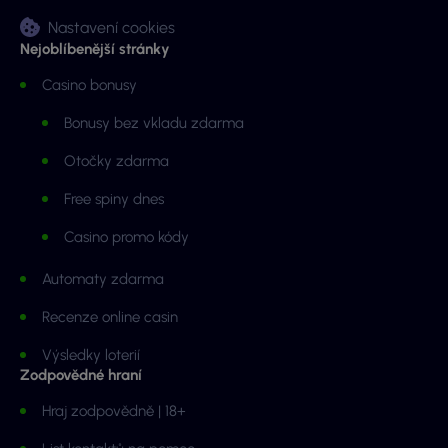
Nastavení cookies
Nejoblíbenější stránky
Casino bonusy
Bonusy bez vkladu zdarma
Otočky zdarma
Free spiny dnes
Casino promo kódy
Automaty zdarma
Recenze online casin
Výsledky loterií
Zodpovědné hraní
Hraj zodpovědně | 18+