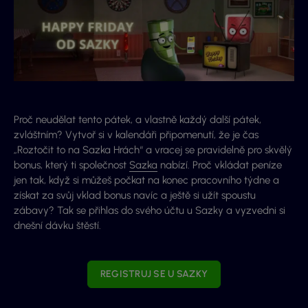
Proč neudělat tento pátek, a vlastně každý další pátek,
zvláštním? Vytvoř si v kalendáři připomenutí, že je čas
„Roztočit to na Sazka Hrách“ a vracej se pravidelně pro skvělý
bonus, který ti společnost
Sazka
nabízí. Proč vkládat peníze
jen tak, když si můžeš počkat na konec pracovního týdne a
získat za svůj vklad bonus navíc a ještě si užít spoustu
zábavy? Tak se přihlas do svého účtu u Sazky a vyzvedni si
dnešní dávku štěstí.
REGISTRUJ SE U SAZKY