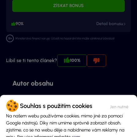
ZÍSKAT BONUS
90%
Detail bonusu
Ministerstvo financí varuje: Účastí na hazardní hře může vzniknout závislost.
Líbil se ti tento článek?
100%
Autor obsahu
Nikola
Souhlas s použitím cookies
Redaktorka · Specialistka v oblasti casino
Na našem webu používáme cookies, mimo jiné za pomoci
bonusů a expertka na casino hry
Google nástrojů. Díky nim umíme správně zobrazit obsah,
Zdravím všechny! Jsem Nikča a soustředím se na
zjistíme, co se na webu děje a nabídneme vám reklamy na
nejnovější bonusy, či události a také vás naučím vše o
míru. Pro více informací mrkněte
sem
.