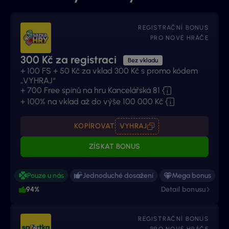
REGISTRAČNÍ BONUS
PRO NOVÉ HRÁČE
300 Kč za registraci
Bez vkladu
+ 100 FS + 50 Kč za vklad 300 Kč s promo kódem
„VYHRAJ“
+ 700 Free spinů na hru Kancelářská 81
+ 100% na vklad až do výše 100 000 Kč
KOPÍROVAT
VYHRAJ
ZÍSKAT BONUS
Pouze u nás
Jednoduché dosažení
Mega bonus
94%
Detail bonusu
REGISTRAČNÍ BONUS
PRO NOVÉ HRÁČE