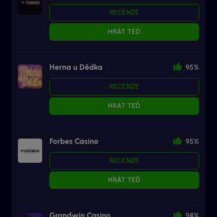
RECENZE
HRÁT TEĎ
Herna u Dědka
95%
RECENZE
HRÁT TEĎ
Forbes Casino
95%
RECENZE
HRÁT TEĎ
Grandwin Casino
94%