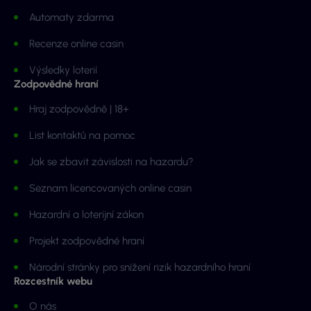
Automaty zdarma
Recenze online casin
Výsledky loterií
Zodpovědné hraní
Hraj zodpovědně | 18+
List kontaktů na pomoc
Jak se zbavit závislosti na hazardu?
Seznam licencovaných online casin
Hazardní a loterijní zákon
Projekt zodpovědné hraní
Národní stránky pro snížení rizik hazardního hraní
Rozcestník webu
O nás