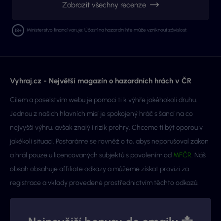
Zobrazit všechny recenze
Ministerstvo financí varuje: Účastí na hazardní hře může vzniknout závislost.
Vyhraj.cz - Největší magazín o hazardních hrách v ČR
Cílem a poselstvím webu je pomoci ti k výhře jakéhokoli druhu.
Jednou z našich hlavních misí je spokojený hráč s šancí na co
nejvyšší výhru, avšak znalý i rizik prohry. Chceme ti být oporou v
jakékoli situaci. Postaráme se rovněž o to, abys neporušoval zákon
a hrál pouze u licencovaných subjektů s povolením od
MFČR
. Náš
obsah obsahuje affiliate odkazy a můžeme získat provizi za
registrace a vklady provedené prostřednictvím těchto odkazů.