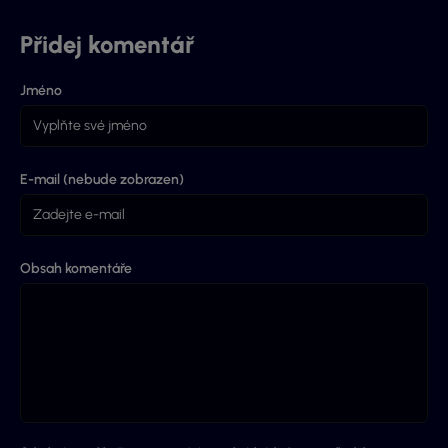
Přidej komentář
Jméno
E-mail (nebude zobrazen)
Obsah komentáře