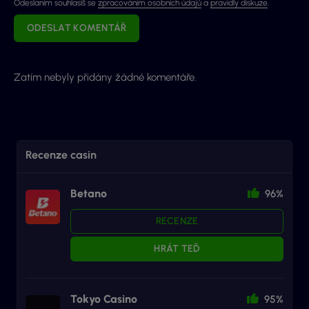
Odeslaním souhlasíš se
zpracováním osobních údajů
a
pravidly diskuze
.
ODESLAT KOMENTÁŘ
Zatím nebyly přidány žádné komentáře.
Recenze casin
Betano
96%
RECENZE
HRÁT TEĎ
Tokyo Casino
95%