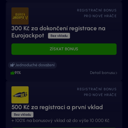
REGISTRAČNÍ BONUS
PRO NOVÉ HRÁČE
300 Kč za dokončení registrace na
Eurojackpot
Bez vkladu
ZÍSKAT BONUS
Jednoduché dosažení
91%
Detail bonusu
REGISTRAČNÍ BONUS
PRO NOVÉ HRÁČE
500 Kč za registraci a první vklad
Bez vkladu
+ 100% na bonusový vklad až do výše 10 000 Kč