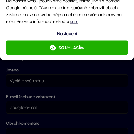
Na našem webu používáme cookies, mimo jiné za pomoci
Tipovačce k 1.
Herně u Dědka!
Chance!
Google nástrojů. Díky nim umíme správně zobrazit obsah,
české fotbalové
zjistíme, co se na webu děje a nabídneme vám reklamy na
lize!
míru. Pro více informací mrkněte
sem
.
Max
6.8.2026
Lenka
6.8.2026
Marťa
Nastavení
SOUHLASÍM
Přidej komentář
Jméno
E-mail (nebude zobrazen)
Obsah komentáře