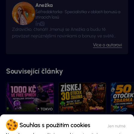
Anežka
Šéfredaktorka · Specialistka v oblasti bonusů a
stíracích losů
Zdravíčko, čtenáři! Jmenuji se Anežka a budu tě
provázet nejrůznějšími novinkami a bonusy ve světě
hazardu!
Více o autorovi
Související články
Získej free spiny,
Zatoč s novinkou
Bonus v 
Souhlas s použitím cookies
věrnostní body i
a získej 120 Kč ve
Casinu: 
dárkový set v
free spinech v
FS u Tip