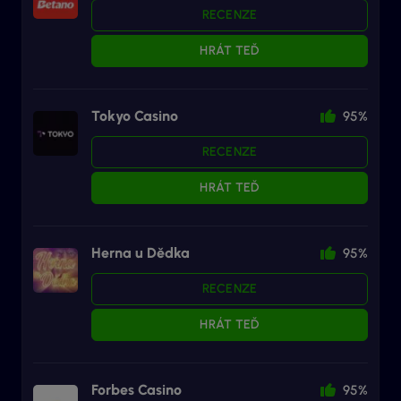
RECENZE
HRÁT TEĎ
Tokyo Casino
95%
RECENZE
HRÁT TEĎ
Herna u Dědka
95%
RECENZE
HRÁT TEĎ
Forbes Casino
95%