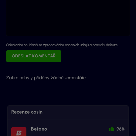
Odeslaním souhlasíš se
zpracováním osobních údajů
a
pravidly diskuze
.
ODESLAT KOMENTÁŘ
Zatím nebyly přidány žádné komentáře.
Recenze casin
Betano
96%