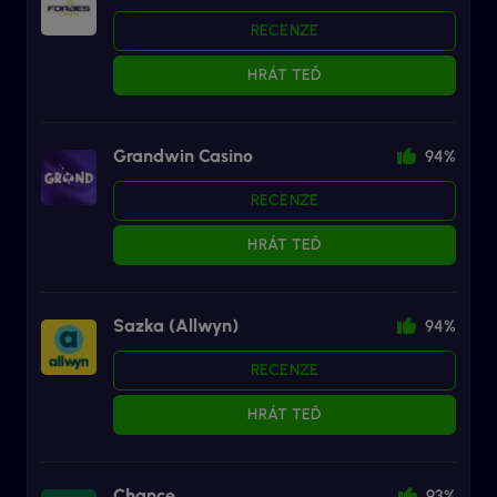
RECENZE
HRÁT TEĎ
Grandwin Casino
94%
RECENZE
HRÁT TEĎ
Sazka (Allwyn)
94%
RECENZE
HRÁT TEĎ
Chance
93%