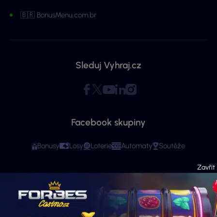
🇧🇷 BonusMenu.com.br
Sleduj Vyhraj.cz
Facebook skupiny
Bonusy
Losy
Loterie
Automaty
Soutěže
Copyright © 2026 - Všechna práva vyhrazena. Vyhraj.cz | Ministerstvo financí
varuje: Účastí na hazardní hře může vzniknout závislost! Stránky mají čistě
informační charakter. Veškeré informace se týkají osob starších 18 let.