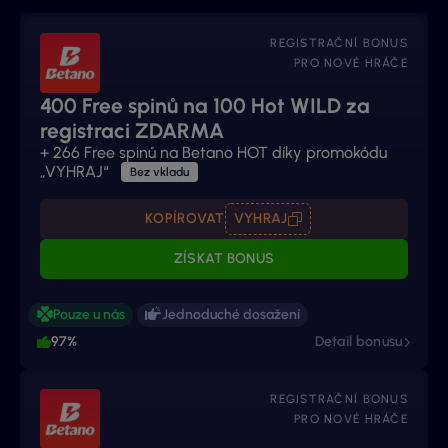
REGISTRAČNÍ BONUS
PRO NOVÉ HRÁČE
400 Free spinů na 100 Hot WILD za
registraci ZDARMA
+
266 Free spinů na Betano HOT díky promokódu
„VYHRAJ“
Bez vkladu
KOPÍROVAT
VYHRAJ
ZÍSKAT BONUS
Pouze u nás
Jednoduché dosažení
97%
Detail bonusu
REGISTRAČNÍ BONUS
PRO NOVÉ HRÁČE