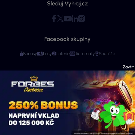
Sleduj Vyhraj.cz
Facebook skupiny
Bonusy
Losy
Loterie
Automaty
Soutěže
Copyright © 2026 - Všechna práva vyhrazena. Vyhraj.cz | Ministerstvo financí
varuje: Účastí na hazardní hře může vzniknout závislost! Stránky mají čistě
informační charakter. Veškeré informace se týkají osob starších 18 let.
Provozovatelem webu je ExeMedia s.r.o. se sídlem Kurzova 2222/16, Stodůlky,
155 00 Praha 5 (IČO: 13992228, DIČ: CZ13992228) · Kontakt:
info@vyhraj.cz