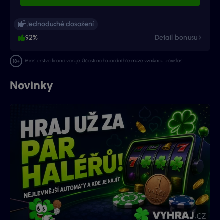
Jednoduché dosažení
92%
Detail bonusu
Ministerstvo financí varuje: Účastí na hazardní hře může vzniknout závislost.
Novinky