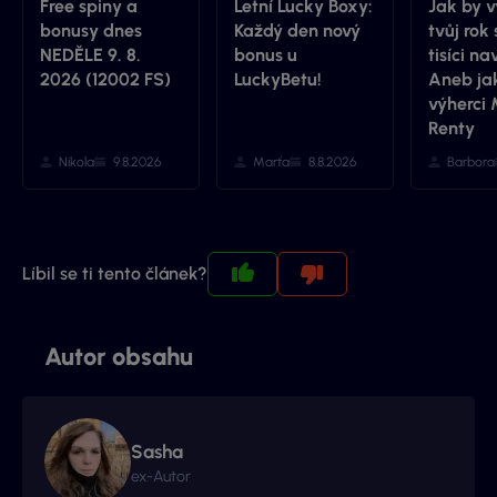
Free spiny a
Letní Lucky Boxy:
Jak by 
bonusy dnes
Každý den nový
tvůj rok 
NEDĚLE 9. 8.
bonus u
tisíci na
2026 (12002 FS)
LuckyBetu!
Aneb jak
výherci 
Renty
Nikola
9.8.2026
Marťa
8.8.2026
Barbora
Líbil se ti tento článek?
Autor obsahu
Sasha
ex-Autor