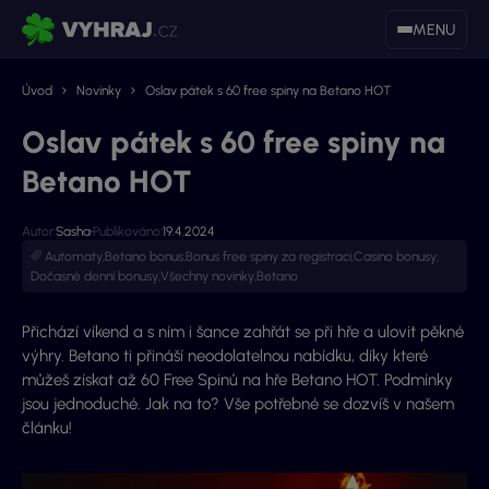
MENU
Úvod
Novinky
Oslav pátek s 60 free spiny na Betano HOT
Oslav pátek s 60 free spiny na
Betano HOT
Autor:
Sasha
Publikováno:
19.4.2024
Automaty
,
Betano bonus
,
Bonus free spiny za registraci
,
Casino bonusy
,
Dočasné denní bonusy
,
Všechny novinky
,
Betano
Přichází víkend a s ním i šance zahřát se při hře a ulovit pěkné
výhry. Betano ti přináší neodolatelnou nabídku, díky které
můžeš získat až 60 Free Spinů na hře Betano HOT. Podmínky
jsou jednoduché. Jak na to? Vše potřebné se dozvíš v našem
článku!