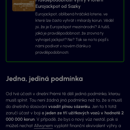
Eurojackpot od Sazky
Eurojackpot, oblíbená hráčská loterie, ve
které lze často vyhrát i miliardy korun. Věděl
jsi, že je Eurojackpot mezinárodní? A tušíš,
jaká je pravděpodobnost, že zrovna ty
vyhraješ jackpot? Ne? Tak se na to pojď s
námi podívat v novém článku o
pravděpodobnosti.
Jedna, jediná podmínka
Od tvé účasti v dnešní Prémii tě dělí jediná podmínka, kterou
musíš splnit. Tou není žádná jiná podmínka než to, že si musíš
do dnešního slosování
vsadit plnou sázenku
. Jen ta ti totiž
zaručí účast v boji
o jeden ze tří užitkových vozů v hodnotě 2
000 000 korun
. V případě, že bys o nový vůz nestál, pak si
můžeš nechat
Allwynem
vyplatit finanční ekvivalent
výhry a