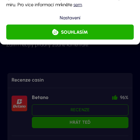
míru. Pro více informací mrkněte
sem
.
Odeslaním souhlasíš se
zpracováním osobních údajů
a
pravidly diskuze
.
Nastavení
ODESLAT KOMENTÁŘ
SOUHLASÍM
Zatím nebyly přidány žádné komentáře.
Recenze casin
Betano
96%
RECENZE
HRÁT TEĎ