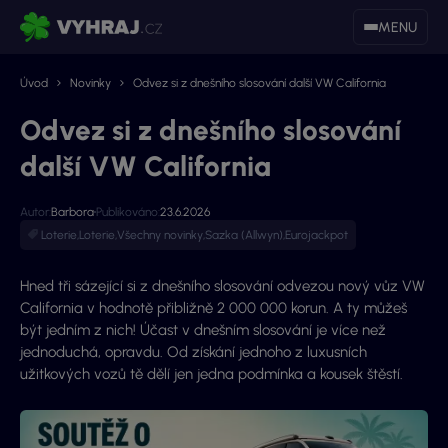
MENU
Úvod
Novinky
Odvez si z dnešního slosování další VW California
Odvez si z dnešního slosování
další VW California
Autor:
Barbora
Publikováno:
23.6.2026
Loterie
,
Loterie
,
Všechny novinky
,
Sazka (Allwyn)
,
Eurojackpot
Hned tři sázející si z dnešního slosování odvezou nový vůz VW
California v hodnotě přibližně 2 000 000 korun. A ty můžeš
být jedním z nich! Účast v dnešním slosování je více než
jednoduchá, opravdu. Od získání jednoho z luxusních
užitkových vozů tě dělí jen jedna podmínka a kousek štěstí.