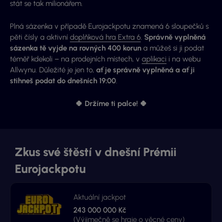
stát se tak milionářem.
Plná sázenka v případě Eurojackpotu znamená
6 sloupečků s
pěti čísly
a aktivní
doplňková hra Extra 6
.
Správně vyplněná
sázenka tě vyjde na rovných 400 korun
a můžeš si ji podat
téměř kdekoli – na prodejních místech, v
aplikaci
i na webu
Allwynu. Důležité je jen to,
ať je správně vyplněná a ať ji
stihneš podat do dnešních 19:00
.
🍀 Držíme ti palce! 🍀
Zkus své štěstí v dnešní Prémii
Eurojackpotu
Aktuální jackpot
243 000 000 Kč
(Výjimečně se hraje o věcné ceny)