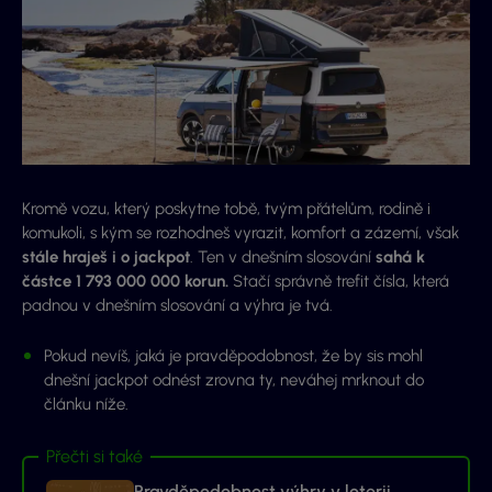
Kromě vozu, který poskytne tobě, tvým přátelům, rodině i
komukoli, s kým se rozhodneš vyrazit, komfort a zázemí, však
stále hraješ i o jackpot
. Ten v dnešním slosování
sahá k
částce 1 793 000 000 korun.
Stačí správně trefit čísla, která
padnou v dnešním slosování a výhra je tvá.
Pokud nevíš, jaká je pravděpodobnost, že by sis mohl
dnešní jackpot odnést zrovna ty, neváhej mrknout do
článku níže.
Přečti si také
Pravděpodobnost výhry v loterii