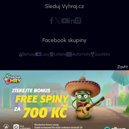
Sleduj Vyhraj.cz
Facebook skupiny
Bonusy
Losy
Loterie
Automaty
Soutěže
Copyright © 2026 - Všechna práva vyhrazena. Vyhraj.cz | Ministerstvo financí
varuje: Účastí na hazardní hře může vzniknout závislost! Stránky mají čistě
informační charakter. Veškeré informace se týkají osob starších 18 let.
Provozovatelem webu je ExeMedia s.r.o. se sídlem Kurzova 2222/16, Stodůlky,
155 00 Praha 5 (IČO: 13992228, DIČ: CZ13992228) · Kontakt:
info@vyhraj.cz