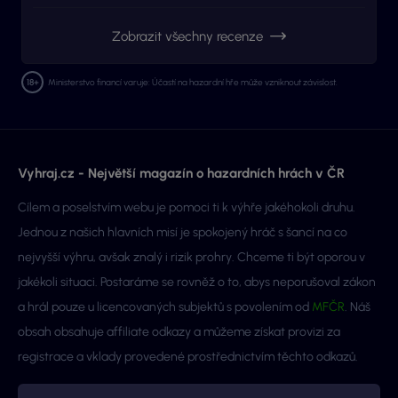
Zobrazit všechny recenze
Ministerstvo financí varuje: Účastí na hazardní hře může vzniknout závislost.
Vyhraj.cz - Největší magazín o hazardních hrách v ČR
Cílem a poselstvím webu je pomoci ti k výhře jakéhokoli druhu.
Jednou z našich hlavních misí je spokojený hráč s šancí na co
nejvyšší výhru, avšak znalý i rizik prohry. Chceme ti být oporou v
jakékoli situaci. Postaráme se rovněž o to, abys neporušoval zákon
a hrál pouze u licencovaných subjektů s povolením od
MFČR
. Náš
obsah obsahuje affiliate odkazy a můžeme získat provizi za
registrace a vklady provedené prostřednictvím těchto odkazů.