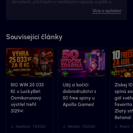
tématech, přicházím s neotřelými nápady a ještě o
kousek radši se zlepšuji a získávám nové zkušenosti. I to
Více o autorovi
je důvod proč jsme s Vyhraj.cz navázali kontakt -
začalo to jako nová zkušenost, pokračuje to jako skvělá
spolupráce.
Související články
BIG WIN 25 033
Užij si kočičí
Získej 10
Kč v LuckyBet:
dobrodružství s
spinů z
Osmikorunový
50 free spiny u
gól svéh
výstřel trefil
Apollo Games!
favorita
3129×!
Zlatý st
Betana!
Anežka
7.8.2026
Nikola
7.8.2026
Max