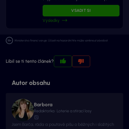
VSADIT SI
Výsledky
Ministerstvo financí varuje: Účastí na hazardní hře může vzniknout závislost.
Líbil se ti tento článek?
Autor obsahu
Barbora
Redaktorka · Loterie a stírací losy
Jsem Barča, ráda a poutavě píšu o běžných i složitých