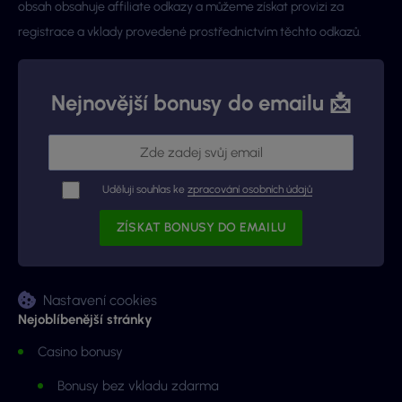
obsah obsahuje affiliate odkazy a můžeme získat provizi za
registrace a vklady provedené prostřednictvím těchto odkazů.
Nejnovější bonusy do emailu 📩
Uděluji souhlas ke
zpracování osobních údajů
Nastavení cookies
Nejoblíbenější stránky
Casino bonusy
Bonusy bez vkladu zdarma