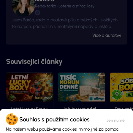
Redaktorka · Loterie a stírací losy
Jsem Barča, ráda a poutavě píšu o běžných i složitých
tématech, přicházím s neotřelými nápady a ještě o
kousek radši se zlepšuji a získávám nové zkušenosti. I to
Více o autorovi
je důvod proč jsme s Vyhraj.cz navázali kontakt -
začalo to jako nová zkušenost, pokračuje to jako skvělá
spolupráce.
Související články
Letní Lucky Boxy:
Jak by vypadal
Free spi
Každý den nový
tvůj rok s 365
bonusy 
Souhlas s použitím cookies
bonus u
tisíci navíc?
SOBOTA 
LuckyBetu!
Aneb jak se mají
2026 (1
Na našem webu používáme cookies, mimo jiné za pomoci