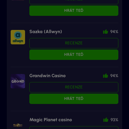
HRÁT TEĎ
Sazka (Allwyn)
94%
RECENZE
HRÁT TEĎ
Grandwin Casino
94%
RECENZE
HRÁT TEĎ
Magic Planet casino
93%