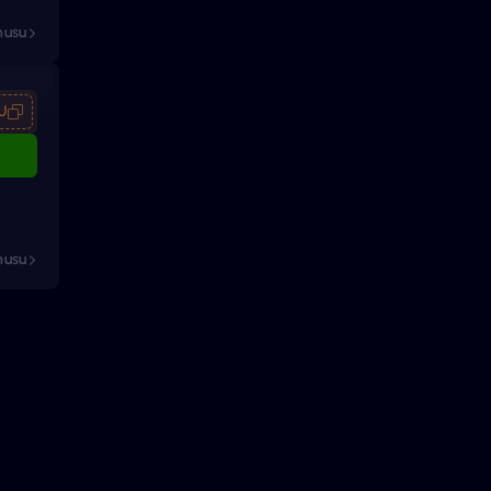
nusu
U
nusu