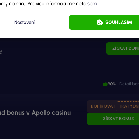
amy na míru. Pro více informací mrkněte
sem
.
95%
Detail bo
Nastavení
SOUHLASÍM
ZÍSKAT BON
Kč
90%
Detail bo
KOPÍROVAT
HRATYDN
ad bonus v Apollo casinu
ZÍSKAT BONUS