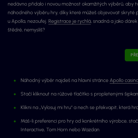
nedávno přidalo i novou možnost okamžitých výběrů, aby tvé v
náhodného výběru hry, díky které můžeš objevovat skryté 
u Apolla, nezoufej.
Registrace je rychlá
, snadná a jako dárek
štědré, nemyslíš?
PŘE
Náhodný výběr najdeš na hlavní stránce
Apollo casin
Stačí kliknout na růžové tlačítko s propletenými šipka
Klikni na „Vylosuj mi hru“ a nech se překvapit, která h
Máš-li preferenci pro hry od konkrétního výrobce, stač
Interactive, Tom Horn nebo Wazdan