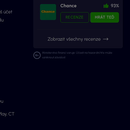
Chance
93%
š účet
RECENZE
HRÁT TEĎ
du
Zobrazit všechny recenze
Ministerstvo financí varuje: Účastí na hazardní hře může
vzniknout závislost.
vu
Play, CT