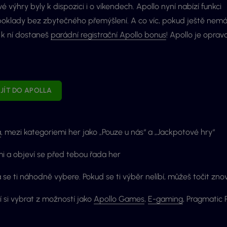
ýhry byly k dispozici i o víkendech. Apollo nyní nabízí funkci
poklady bez zbytečného přemýšlení. A co víc, pokud ještě nemá
 k ní dostaneš
parádní registrační Apollo bonus
! Apollo je oprav
JÍT DO APOLLA
a
, mezi kategoriemi her jako „Pouze u nás“ a „Jackpotové hry“
mi a objeví se před tebou řada her
ra se ti náhodně vybere. Pokud se ti výběr nelíbí, můžeš točit zno
í si vybrat z možností jako
Apollo Games
,
E-gaming
, Pragmatic 