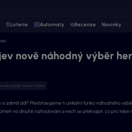
Loterie
Automaty
Recenze
Novinky
lla!
bjev nově náhodný výběr her
novinky
,
Apollo Games Casino
s si zahrál dál? Představujeme ti unikátní funkci náhodného výbě
apomeň na dlouhé rozhodování a nech se překvapit, co pro tebe