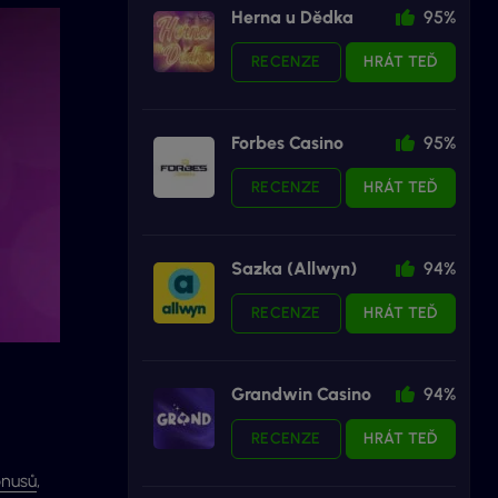
Herna u Dědka
95%
RECENZE
HRÁT TEĎ
Forbes Casino
95%
RECENZE
HRÁT TEĎ
Sazka (Allwyn)
94%
RECENZE
HRÁT TEĎ
Grandwin Casino
94%
RECENZE
HRÁT TEĎ
nusů
,