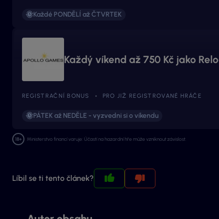
Každé PONDĚLÍ až ČTVRTEK
Každý víkend až 750 Kč jako Relo
REGISTRAČNÍ BONUS
PRO JIŽ REGISTROVANÉ HRÁČE
PÁTEK až NEDĚLE - vyzvedni si o víkendu
Ministerstvo financí varuje: Účastí na hazardní hře může vzniknout závislost.
Líbil se ti tento článek?
Autor obsahu