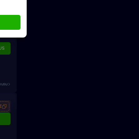
nusu
US
nusu
E