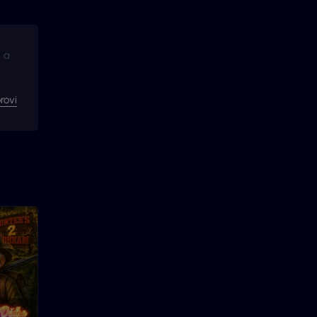
i a
rovi