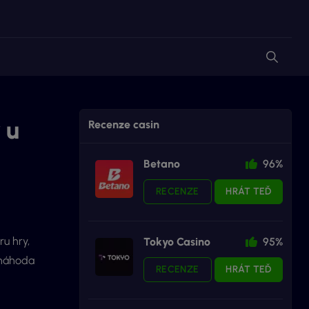
 u
Recenze casin
Betano
96%
RECENZE
HRÁT TEĎ
ru hry,
Tokyo Casino
95%
 náhoda
RECENZE
HRÁT TEĎ