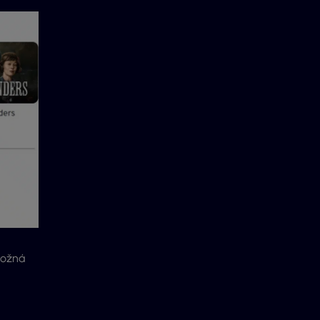
možná