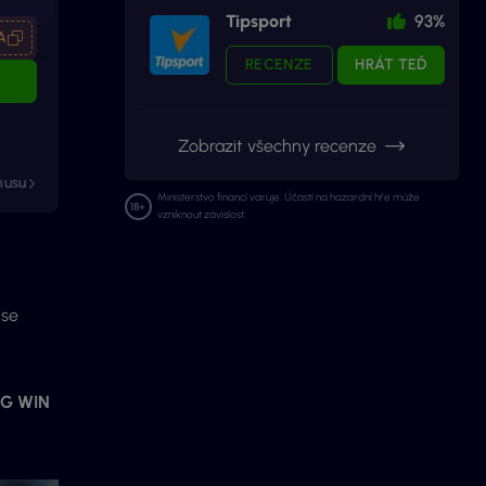
Tipsport
93%
A
RECENZE
HRÁT TEĎ
Zobrazit všechny recenze
nusu
Ministerstvo financí varuje: Účastí na hazardní hře může
vzniknout závislost.
se
IG WIN