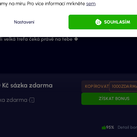
amy na míru. Pro více informací mrkněte
sem
.
Nastavení
SOUHLASÍM
stli velká trefa čeká právě na tebe 🍀
0 Kč sázka zdarma
KOPÍROVAT
1000ZDARM
ZÍSKAT BONUS
ázka zdarma
95%
Detail bo