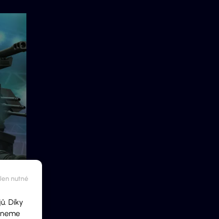
ů. Díky
ídneme