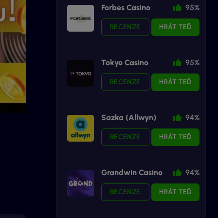
Forbes Casino
95%
RECENZE
HRÁT TEĎ
Tokyo Casino
95%
RECENZE
HRÁT TEĎ
Sazka (Allwyn)
94%
RECENZE
HRÁT TEĎ
Grandwin Casino
94%
RECENZE
HRÁT TEĎ