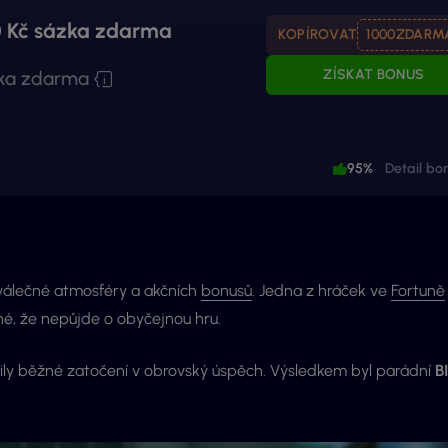
0 Kč sázka zdarma
KOPÍROVAT
1000ZDARM
ZÍSKAT BONUS
ázka zdarma
95%
Detail bo
válečné atmosféry a akčních
bonusů
. Jedna z hráček ve
Fortuně
né, že nepůjde o obyčejnou hru.
nily běžné zatočení v obrovský úspěch. Výsledkem byl parádní
B