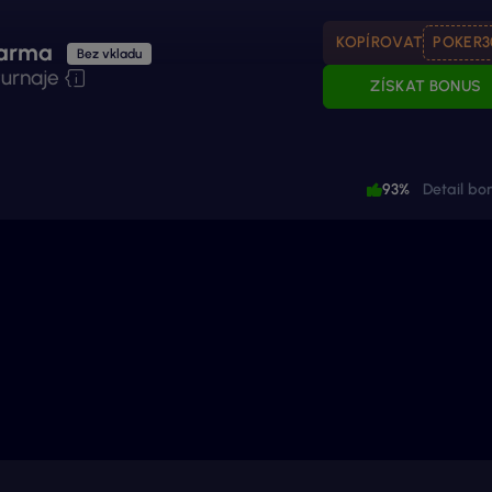
KOPÍROVAT
POKER3
darma
Bez vkladu
turnaje
ZÍSKAT BONUS
93%
Detail bo