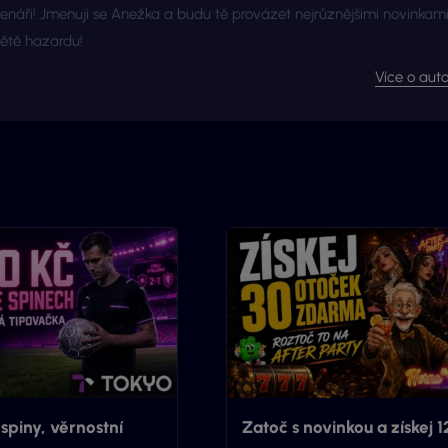
tenáři! Jmenuji se Anežka a budu tě provázet nejrůznějšími novinkam
ětě hazardu!
Více o auto
 spiny, věrnostní
Zatoč s novinkou a získej 1