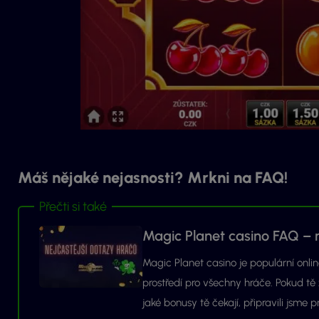
Máš nějaké nejasnosti? Mrkni na FAQ!
Přečti si také
Magic Planet casino FAQ – 
Magic Planet casino je populární onlin
prostředí pro všechny hráče. Pokud tě
jaké bonusy tě čekají, připravili jsme 