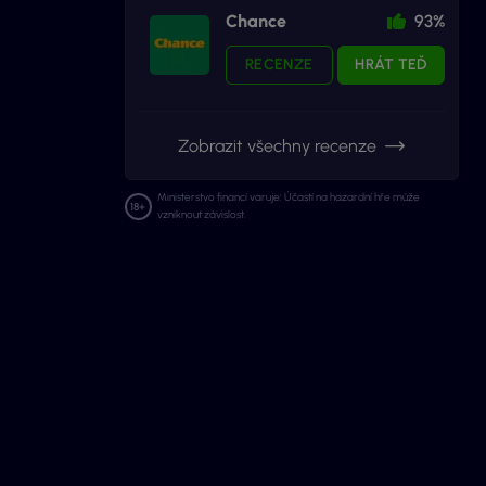
Chance
93%
RECENZE
HRÁT TEĎ
Zobrazit všechny recenze
Ministerstvo financí varuje: Účastí na hazardní hře může
vzniknout závislost.