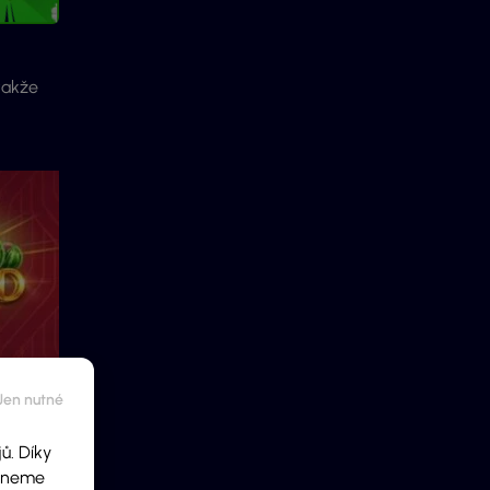
 takže
ů. Díky
lkového
ídneme