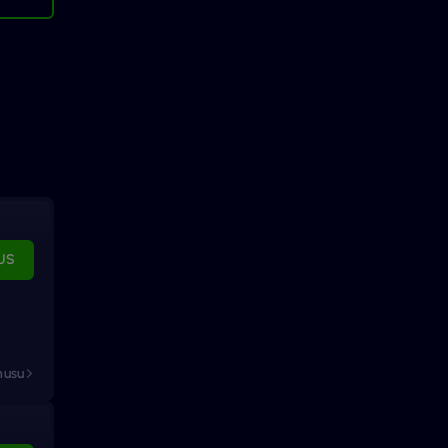
US
nusu