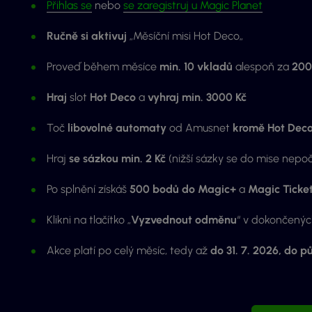
Přihlas se
nebo
se zaregistruj u Magic Planet
Ručně si aktivuj
„
Měsíční misi Hot Deco
„
Proveď během měsíce
min. 10 vkladů
alespoň za
200
Hraj
slot
Hot Deco
a
vyhraj min. 3000 Kč
Toč
libovolné automaty
od
Amusnet
kromě Hot Dec
Hraj
se sázkou min. 2 Kč
(nižší sázky se do mise nepočí
Po splnění získáš
500 bodů do Magic+
a
Magic Ticke
Klikni na tlačítko „
Vyzvednout odměnu
“ v dokončenýc
Akce platí po celý měsíc, tedy až
do 31. 7. 2026, do p