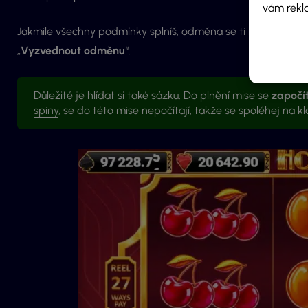
vám rekl
Jakmile všechny podmínky splníš, odměna se ti nepřipíše jen
„
Vyzvednout odměnu
“.
Důležité je hlídat si také sázku. Do plnění mise se
započí
spiny
, se do této mise nepočítají, takže se spoléhej na kl