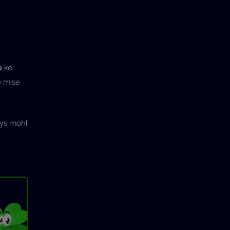
e
ke
e mise
bys mohl