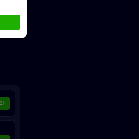
í si
SI