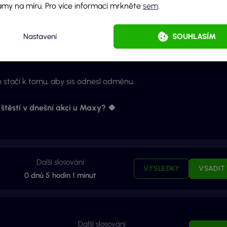
amy na míru. Pro více informací mrkněte
sem
.
Nastavení
SOUHLASÍM
nezáleží na tom, za kolik korun ani do jakých konkrétních loteri
šních slosováních si pro své sázky vybereš
.
To stačí k tomu, aby sis odnesl odměnu.
 štěstí v dnešní akci u Maxy? 🍀
Další slosování
VÝSLEDKY
VSADIT 
0
dnů
5
hodin
1
minut
Další slosování