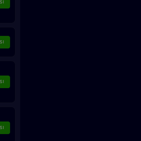
SI
SI
SI
SI