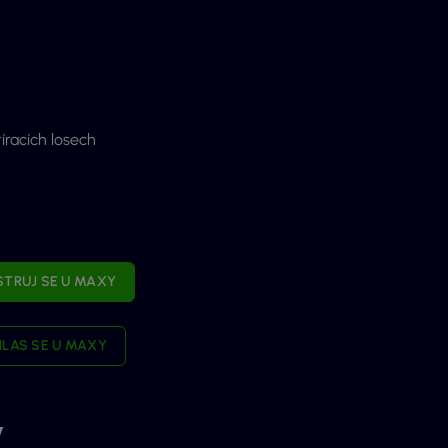
tíracích losech
STRUJ SE U MAXY
HLAS SE U MAXY
y