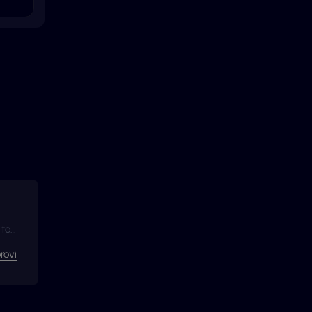
 to
rovi