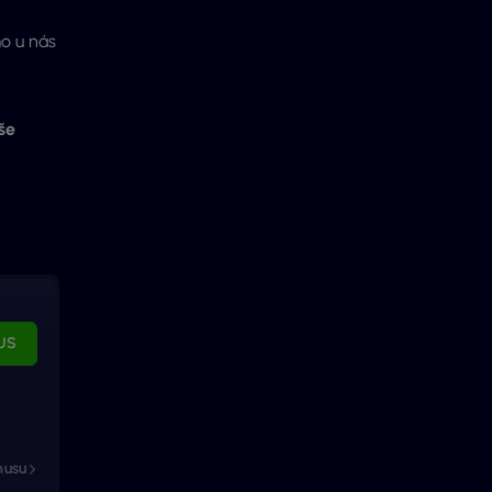
o u nás
še
US
nusu