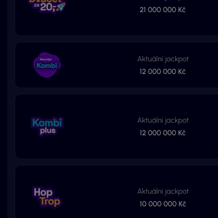
21 000 000 Kč
Aktuální jackpot
12 000 000 Kč
Aktuální jackpot
12 000 000 Kč
Aktuální jackpot
10 000 000 Kč