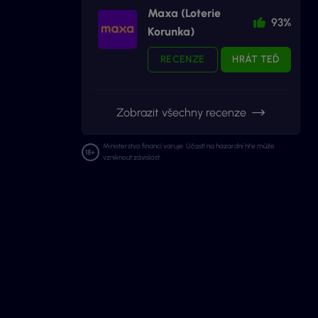
Maxa (Loterie
93%
Korunka)
RECENZE
HRÁT TEĎ
Zobrazit všechny recenze
Ministerstvo financí varuje: Účastí na hazardní hře může
vzniknout závislost.