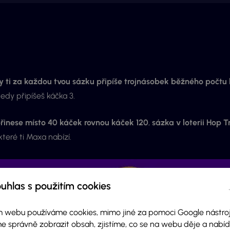
y ti za každou tvou sázku připíše trojnásobek běžného počtu
edy připíšeš káčka 3.
přinese místo 40 káček rovnou káček 120
,
sázka v loterii Hop T
 které ti Maxa nabízí.
uhlas s použitím cookies
 webu používáme cookies, mimo jiné za pomoci Google nástroj
e správně zobrazit obsah, zjistíme, co se na webu děje a nab