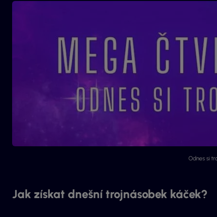
Odnes si t
Jak získat dnešní trojnásobek káček?