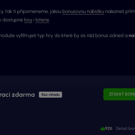
xy, tak ti připomeneme, jakou
bonusovou nabídku
nalezneš přím
y dostupné
losy
i
loterie
.
oduše vyfiltruješ typ hry, do které by sis rád bonus odnesl a
na
traci zdarma
ZÍSKAT BON
Bez vkladu
93%
Detail bo