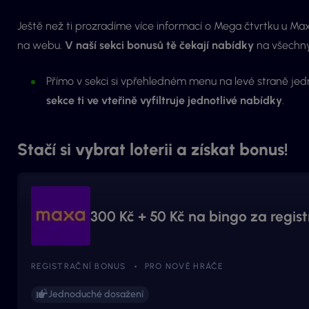
Ještě než ti prozradíme více informací o Mega čtvrtku u Ma
na webu.
V naší sekci bonusů tě čekají nabídky
na všechn
Přímo v sekci si vpřehledném menu na levé straně jedn
sekce ti ve vteřině vyfiltruje jednotlivé nabídky
.
Stačí si vybrat loterii a získat bonus!
300 Kč + 50 Kč na bingo za regis
REGISTRAČNÍ BONUS
PRO NOVÉ HRÁČE
Jednoduché dosažení