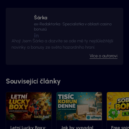
Šárka
ex-Redaktorka · Specialistka v oblasti casino
bonusů
Ahoj! Jsem Šárka a dozvíte se ode mě ty nejdůležitější
novinky a bonusy ze světa hazardního hraní.
Více o autorovi
Související články
Letní Lucky Boxy:
Jak by vypadal
Free spi