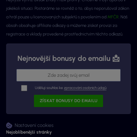
jakékoli situaci. Postaráme se rovněž o to, abys neporušoval zákon
a hrál pouze u licencovaných subjektů s povolením od
MFČR
. Náš
obsah obsahuje affiliate odkazy a můžeme získat provizi za
registrace a vklady provedené prostřednictvím těchto odkazů.
Nejnovější bonusy do emailu 📩
Uděluji souhlas ke
zpracování osobních údajů
Nastavení cookies
Nejoblíbenější stránky