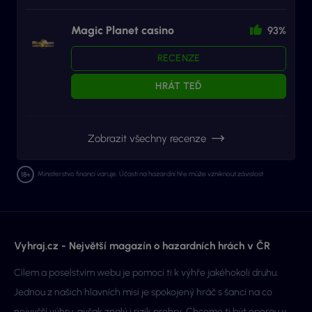
Magic Planet casino
93%
RECENZE
HRÁT TEĎ
Zobrazit všechny recenze
Ministerstvo financí varuje: Účastí na hazardní hře může vzniknout závislost.
Vyhraj.cz - Největší magazín o hazardních hrách v ČR
Cílem a poselstvím webu je pomoci ti k výhře jakéhokoli druhu.
Jednou z našich hlavních misí je spokojený hráč s šancí na co
nejvyšší výhru, avšak znalý i rizik prohry. Chceme ti být oporou v