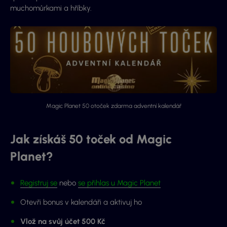
muchomůrkami a hříbky.
Magic Planet 50 otoček zdarma adventní kalendář
Jak získáš 50 toček od Magic
Planet?
Registruj se
nebo
se přihlas u Magic Planet
Otevři bonus v kalendáři a aktivuj ho
Vlož na svůj účet 500 Kč