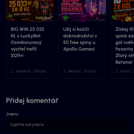
BIG WIN 25 033
Užij si kočičí
Získej 10
Kč v LuckyBet:
dobrodružství s
spinů z
Osmikorunový
50 free spiny u
gól svéh
výstřel trefil
Apollo Games!
favorita
3129×!
Zlatý st
Betana!
Anežka
7.8.2026
Nikola
7.8.2026
Max
Přidej komentář
Jméno