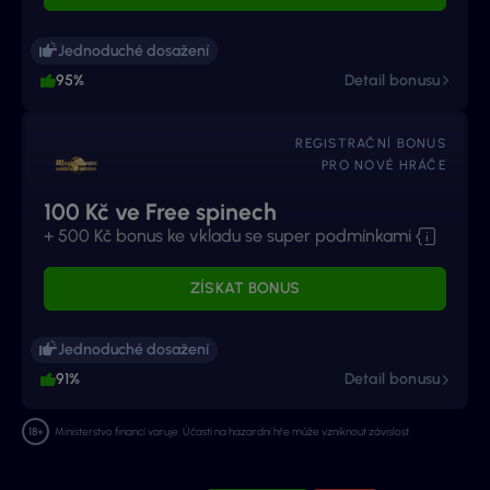
Jednoduché dosažení
95%
Detail bonusu
REGISTRAČNÍ BONUS
PRO NOVÉ HRÁČE
100 Kč ve Free spinech
+ 500 Kč bonus ke vkladu se super podmínkami
ZÍSKAT BONUS
Jednoduché dosažení
91%
Detail bonusu
Ministerstvo financí varuje: Účastí na hazardní hře může vzniknout závislost.