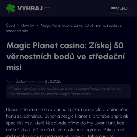
MENU
Úvod
Novinky
Magic Planet casino: Získej 50 věrnostních bodů ve
středeční misi
Magic Planet casino: Získej 50
věrnostních bodů ve středeční
misi
Autor:
Šárka
Publikováno:
25.2.2026
Automaty
,
Casino bonusy
,
Dočasné denní bonusy
,
Magic Planet bonus
,
Reload bonusy
,
Všechny novinky
,
Magic Planet casino
Dnešní středa se nese v duchu žolíků, násobitelů a pořádného
honu za odměnou. Synot a Magic Planet si pro tebe připravili
speciální misi, která tě zavede přímo do hry Joker Hunt, kde
můžeš získat 50 bodů do věrnostního programu. Pokud máš
rád rychlou akci, napětí a jasně daný cíl, tahle mise tě