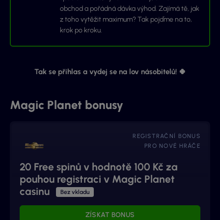
obchod a pořádná dávka výhod. Zajímá tě, jak
z toho vytěžit maximum? Tak pojďme na to,
krok po kroku.
Tak se přihlas a vydej se na lov násobitelů! 🍀
Magic Planet bonusy
REGISTRAČNÍ BONUS
PRO NOVÉ HRÁČE
20 Free spinů v hodnotě 100 Kč za
pouhou registraci v Magic Planet
casinu
Bez vkladu
ZÍSKAT BONUS