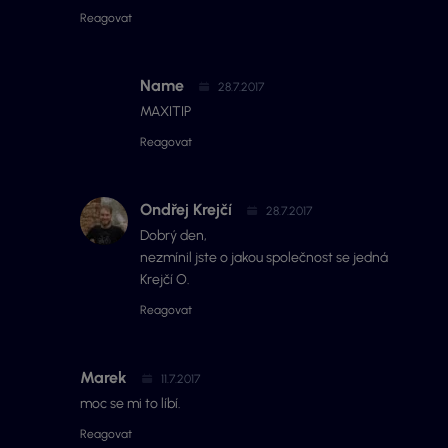
Reagovat
Name
28.7.2017
MAXITIP
Reagovat
Ondřej Krejčí
28.7.2017
Dobrý den,
nezmínil jste o jakou společnost se jedná
Krejčí O.
Reagovat
Marek
11.7.2017
moc se mi to líbí.
Reagovat