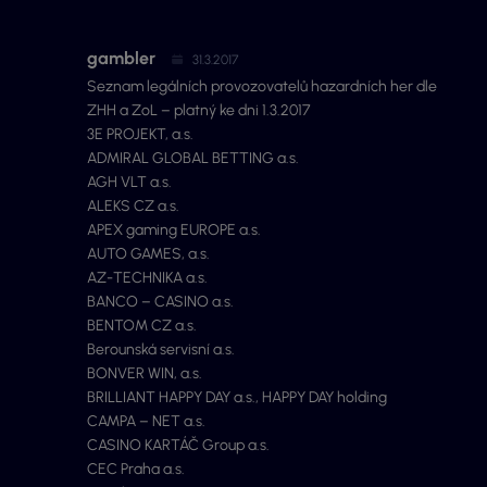
gambler
31.3.2017
Seznam legálních provozovatelů hazardních her dle
ZHH a ZoL – platný ke dni 1.3.2017
3E PROJEKT, a.s.
ADMIRAL GLOBAL BETTING a.s.
AGH VLT a.s.
ALEKS CZ a.s.
APEX gaming EUROPE a.s.
AUTO GAMES, a.s.
AZ-TECHNIKA a.s.
BANCO – CASINO a.s.
BENTOM CZ a.s.
Berounská servisní a.s.
BONVER WIN, a.s.
BRILLIANT HAPPY DAY a.s., HAPPY DAY holding
CAMPA – NET a.s.
CASINO KARTÁČ Group a.s.
CEC Praha a.s.