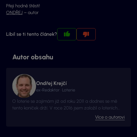
Přeji hodně štěstí!
ONDŘEJ
– autor
Líbil se ti tento článek?
Autor obsahu
Ondřej Krejčí
ex-Redaktor · Loterie
O loterie se zajímám již od roku 2011 a dodnes se mě
tento koníček drží. V roce 2016 jsem založil o loteriích
web Vyhraj.com, který jsem následně v roce 2017
Více o autorovi
prodal, avšak za podmínek, že budu moci stále
publikovat na téma loterií a stíracích losů. Nyní jste na
webu, který má s novými majitely nový kabát a