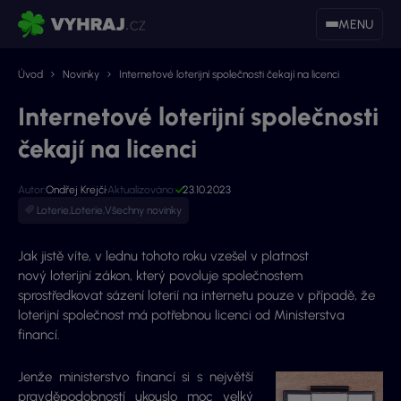
MENU
Úvod
Novinky
Internetové loterijní společnosti čekají na licenci
Internetové loterijní společnosti
čekají na licenci
Autor:
Ondřej Krejčí
Aktualizováno:
23.10.2023
Loterie
,
Loterie
,
Všechny novinky
Jak jistě víte, v lednu tohoto roku vzešel v platnost
nový loterijní zákon, který povoluje společnostem
sprostředkovat sázení loterií na internetu pouze v případě, že
loterijní společnost má potřebnou licenci od Ministerstva
financí.
Jenže ministerstvo financí si s největší
pravděpodobností ukouslo moc velký