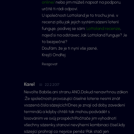
online/
nebo jim můžeš napsat na podporu,
určitě ti rádi odpoví.
U společnosti Lottoland je to trochu jiné, v
recenzi píšu jak jejich systém sázení loterií
funguje, podívej se sám:
Lottoland recenze
,
najeď si na odstavec Jak Lottoland funguje? Je
to bezpečné?
Doufám, že je ti nyní vše jasné,
Krejčí Ondřej
Reagovat
Karel
22.2.2017
Nevolte Babiše,ani stranu ANO,Dokud nenavrhnou zákon
:Že společnosti provozující číselné loterie nesmí znát
vsazená čísla sázejících!Dnes je znají od doby zavedení
terminálů a kdyby chtěli tak mohou podvádět s
losováním ve svůj prospěch!Počítače jim vyhodnotí
všechny sázenky,stanoví nevýherní kombinaci čísel,kdy
sázející prohrají co nejvíce peněz !Pak stačí jen