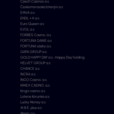
Czech Casinos a.s.
Českomoravská loterijní a.s.
EMVA a.s.
ENDL + K a.s.
Euro Queen a.s.
EVOL a.s.
FORBES Casino, a.s.
FORTUNA GAME a.s.
FORTUNA sázky a.s.
GAPA GROUP a.s.
GOLD HAPPY DAY a.s., Happy Day holding
HELVET GROUP a.s.
CHANCE a.s.
INCRA a.s.
INGO Casino, a.s.
KIMEX CASINO, a.s.
King’s casino a.s.
Loterie Korunka a.s.
Lucky Money a.s.
M.B.E. plus a.s.
Magic a.s.