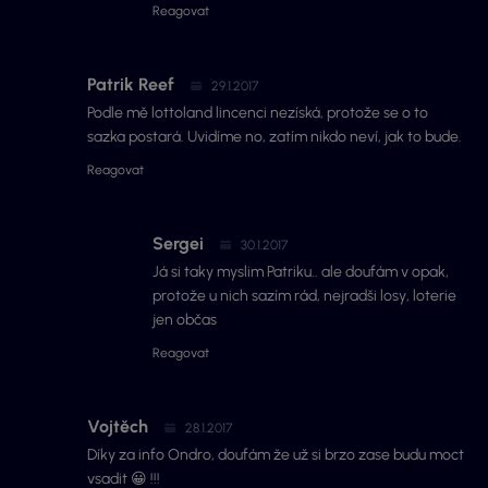
Reagovat
Patrik Reef
29.1.2017
Podle mě lottoland lincenci nezíská, protože se o to
sazka postará. Uvidíme no, zatím nikdo neví, jak to bude.
Reagovat
Sergei
30.1.2017
Já si taky myslim Patriku.. ale doufám v opak,
protože u nich sazím rád, nejradši losy, loterie
jen občas
Reagovat
Vojtěch
28.1.2017
Díky za info Ondro, doufám že už si brzo zase budu moct
vsadit 😀 !!!