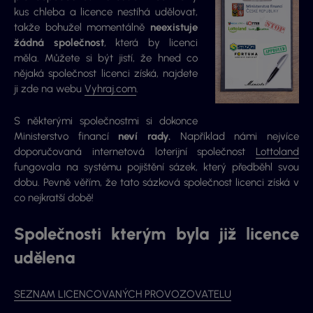
kus chleba a licence nestíhá udělovat,
takže bohužel momentálně
neexistuje
žádná společnost
, která by licenci
měla. Můžete si být jistí, že hned co
nějaká společnost licenci získá, najdete
ji zde na webu
Vyhraj.com
.
S některými společnostmi si dokonce
Ministerstvo financí
neví rady.
Například námi nejvíce
doporučovaná internetová loterijní společnost
Lottoland
fungovala na systému pojištění sázek, který předběhl svou
dobu. Pevně věřím, že tato sázková společnost licenci získá v
co nejkratší době!
Společnosti kterým byla již licence
udělena
SEZNAM LICENCOVANÝCH PROVOZOVATELU