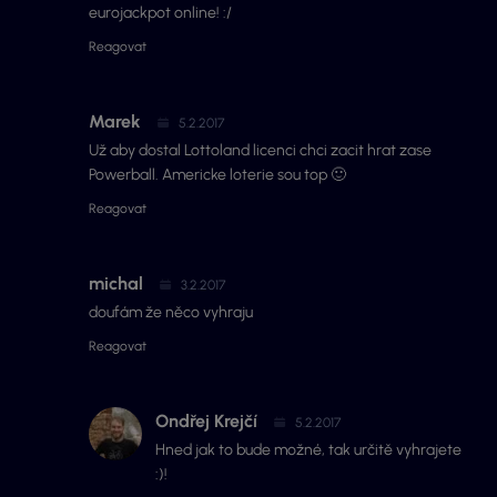
eurojackpot online! :/
Reagovat
Marek
5.2.2017
Už aby dostal Lottoland licenci chci zacit hrat zase
Powerball. Americke loterie sou top 🙂
Reagovat
michal
3.2.2017
doufám že něco vyhraju
Reagovat
Ondřej Krejčí
5.2.2017
Hned jak to bude možné, tak určitě vyhrajete
:)!