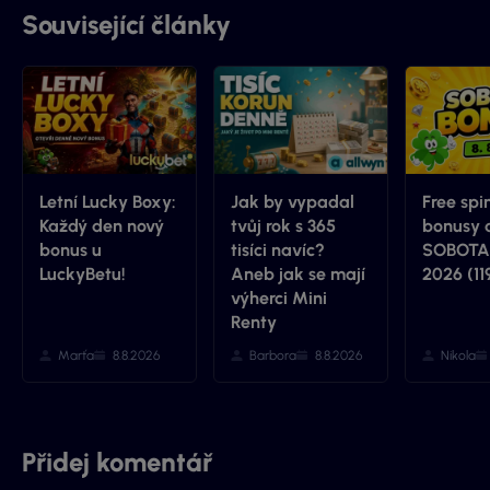
mnohem více informací.
Související články
Letní Lucky Boxy:
Jak by vypadal
Free spi
Každý den nový
tvůj rok s 365
bonusy 
bonus u
tisíci navíc?
SOBOTA 
LuckyBetu!
Aneb jak se mají
2026 (11
výherci Mini
Renty
Marťa
8.8.2026
Barbora
8.8.2026
Nikola
Přidej komentář