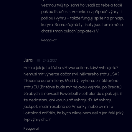
vezmou tvůj tip, sami ho vsadí za tebe a tobě
pošlou lísteček stvrzenku a v případě výhry ti
pošlou i výhru – takže fungují spíše na principu
kurýra. Samozřejmě ty tikety jsou tam o něco
dražší (manipulační poplatek) V
Reagovat
Jura
24.2.2017
Hele a jak je to třeba s Powerballem, když vyhrajete?
Nemusí mít výherce občanství, některého státu USA?
Třeba na euromilliony, Musí být výherce z některého
státu EU (Británie bude mít nějakou výjimku po Brexitu).
Já abych si nevsadil Powerball v Lottolandu a pak zjistil,
že nedostanu ani korunu až vyhraju :D. Až vyhraju
jackpot, musím osobně do Ameriky, nebo by mi to
Lottoland zařídilo, že bych nikde nemusel a jen řekl jaký
typ výhry chci?
Reagovat