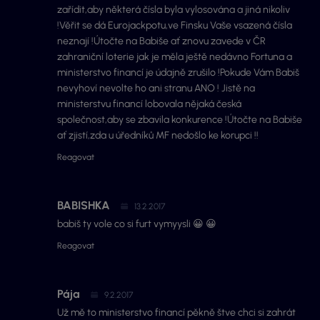
zařídit,aby některá čísla byla vylosována a jiná nikoliv
!Věřit se dá Eurojackpotu,ve Finsku Vaše vsazená čísla
neznají !Útočte na Babiše ať znovu zavede v ČR
zahraniční loterie jak je měla ještě nedávno Fortuna a
ministerstvo financí je údajně zrušilo !Pokude Vám Babiš
nevyhoví nevolte ho ani stranu ANO ! Jistě na
ministerstvu financí lobovala nějaká česká
společnost,aby se zbavila konkurence !Útočte na Babiše
ať zjistí,zda u úředníků MF nedošlo ke korupci !!
Reagovat
BABISHKA
13.2.2017
babiš ty vole co si furt vymyysli 😀 😀
Reagovat
Pája
9.2.2017
Už mě to ministerstvo financí pěkně štve chci si zahrát