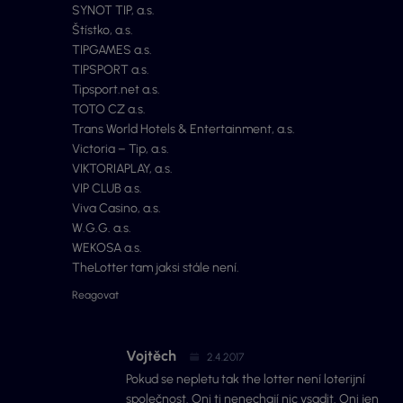
SYNOT TIP, a.s.
Štístko, a.s.
TIPGAMES a.s.
TIPSPORT a.s.
Tipsport.net a.s.
TOTO CZ a.s.
Trans World Hotels & Entertainment, a.s.
Victoria – Tip, a.s.
VIKTORIAPLAY, a.s.
VIP CLUB a.s.
Viva Casino, a.s.
W.G.G. a.s.
WEKOSA a.s.
TheLotter tam jaksi stále není.
Reagovat
Vojtěch
2.4.2017
Pokud se nepletu tak the lotter není loterijní
společnost. Oni ti nenechají nic vsadit. Oni jen