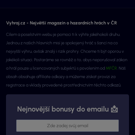
Vyhraj.cz - Největší magazín o hazardních hrách v ČR
Cílem a poselstvím webu je pomoci ti k výhře jakéhokoli druhu.
Jednou z našich hlavních misí je spokojený hráč s šancí na co
nejvyšší výhru, avšak znalý i rizik prohry. Chceme ti být oporou v
jakékoli situaci. Postaráme se rovněž o to, abys neporušoval zákon
a hrál pouze u licencovaných subjektů s povolením od
MFČR
. Náš
obsah obsahuje affiliate odkazy a můžeme získat provizi za
registrace a vklady provedené prostřednictvím těchto odkazů.
Nejnovější bonusy do emailu 📩