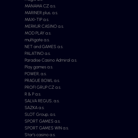
MANAMA CZ a.s.
MARINER plus, a.s.
MAXI-TIP a.s.
MERKUR CASINO a.s.
MOD PLAY a.s.
multigate a.s.
NET and GAMES a.s.
PALATINO a.s.
Paradise Casino Admiral a.s.
Play games a.s.
POWER, a.s.
PRAGUE BOWL a.s.
PROFI GRUP CZ a.s.
R & P a.s.
SALVA REGUS, a.s.
SAZKA a.s.
SLOT Group, a.s.
SPORT GAMES a.s.
SPORT GAMES WIN a.s.
Star’s casino a.s.