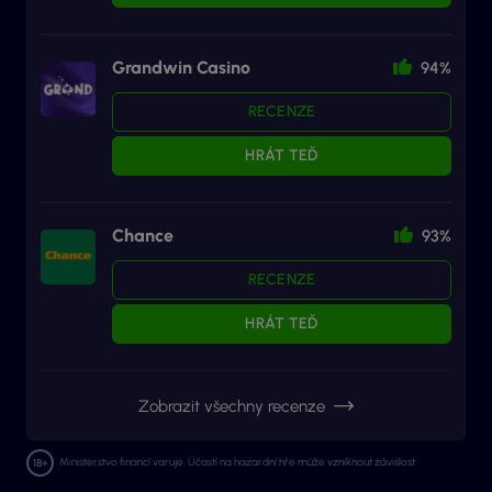
Grandwin Casino
94%
RECENZE
HRÁT TEĎ
Chance
93%
RECENZE
HRÁT TEĎ
Zobrazit všechny recenze
Ministerstvo financí varuje: Účastí na hazardní hře může vzniknout závislost.