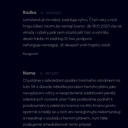
Radka
20.11.2020
Lottoland už mi měsíc zadržuje výhru. Čtyři roky u nich
hraju,vůbec nevím,že nemají licenci…do 18.10.2020 vše ok
vklady i výběry,pak sem vlozila pět tisíc a vyhrála
deset,takže mi zadržují 15 tisíc,podpora
nefunguje,nereagují…ať alespoň vrátí hajzlici volat.
Reagovat
Name
28.7.2017
Chystáme s advokátem podání trestného oznámení na
tuto SK z důvodu několika porušení herního plánu jako
nevyplacení výhry a neoprávněné zadržování peněz
odeslaných na bank.účet.Také podáváme podnět k
prozkoumání a odebrání licence na Min.financí,proto
opatrně a raději se u nich ani neregistrujte,nekomunikuji
a nejednají v souladu s herním plánem…nyní také
zvažujeme zmedializovat tento případ.