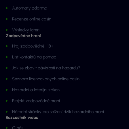
Automaty zdarma
Recenze online casin
Výsledky loterií
Zodpovědné hraní
Hraj zodpovědně | 18+
List kontaktů na pomoc
Jak se zbavit závislosti na hazardu?
Seznam licencovaných online casin
Hazardní a loterijní zákon
Projekt zodpovědné hraní
Národní stránky pro snížení rizik hazardního hraní
Rozcestník webu
O nás