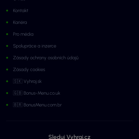
Kontakt
Kariéra
Pro média
Spolupráce a inzerce
Zásady ochrany osobních údajů
Zásady cookies
🇸🇰 Vyhraj.sk
🇬🇧 Bonus-Menu.co.uk
🇧🇷 BonusMenu.com.br
Sleduj Vyhraj.cz