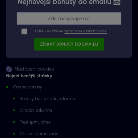
Nejnovější bonusy do emailu 📩
Uděluji souhlas ke
zpracování osobních údajů
Nastavení cookies
Nejoblíbenější stránky
Casino bonusy
Bonusy bez vkladu zdarma
Otočky zdarma
Free spiny dnes
Casino promo kódy