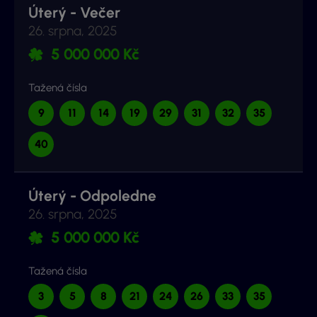
Úterý - Večer
26. srpna, 2025
5 000 000 Kč
Tažená čísla
9
11
14
19
29
31
32
35
40
Úterý - Odpoledne
26. srpna, 2025
5 000 000 Kč
Tažená čísla
3
5
8
21
24
26
33
35