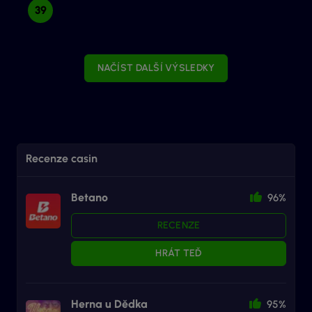
39
NAČÍST DALŠÍ VÝSLEDKY
Recenze casin
Betano
96%
RECENZE
HRÁT TEĎ
Herna u Dědka
95%