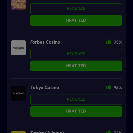
RECENZE
HRÁT TEĎ
Forbes Casino
95%
RECENZE
HRÁT TEĎ
Tokyo Casino
95%
RECENZE
HRÁT TEĎ
Sazka (Allwyn)
94%