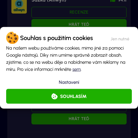
RECENZE
HRÁT TEĎ
Souhlas s použitím cookies
Grandwin Casino
94%
Na našem webu používáme cookies, mimo jiné za pomoci
Google nástrojů. Díky nim umíme správně zobrazit obsah,
RECENZE
zjistíme, co se na webu děje a nabídneme vám reklamy na
míru. Pro více informací mrkněte
sem
.
HRÁT TEĎ
Nastavení
Magic Planet casino
93%
SOUHLASÍM
RECENZE
HRÁT TEĎ