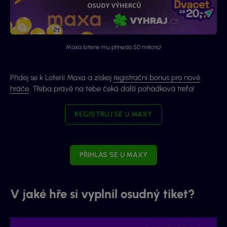
Maxa loterie mu přinesla 50 milionů!
Přidej se k Loterii Maxa a získej
registrační bonus pro nové
hráče
. Třeba právě na tebe čeká další pohádková trefa!
REGISTRUJ SE U MAXY
PŘIHLAS SE U MAXY
V jaké hře si vyplnil osudný tiket?