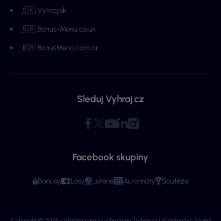
🇸🇰 Vyhraj.sk
🇬🇧 Bonus-Menu.co.uk
🇧🇷 BonusMenu.com.br
Sleduj Vyhraj.cz
Facebook skupiny
Bonusy
Losy
Loterie
Automaty
Soutěže
Copyright © 2026 - Všechna práva vyhrazena. Vyhraj.cz | Ministerstvo financí