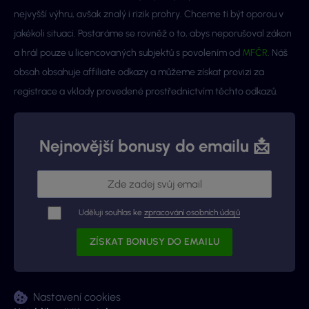
nejvyšší výhru, avšak znalý i rizik prohry. Chceme ti být oporou v
jakékoli situaci. Postaráme se rovněž o to, abys neporušoval zákon
a hrál pouze u licencovaných subjektů s povolením od
MFČR
. Náš
obsah obsahuje affiliate odkazy a můžeme získat provizi za
registrace a vklady provedené prostřednictvím těchto odkazů.
Nejnovější bonusy do emailu 📩
Uděluji souhlas ke
zpracování osobních údajů
Nastavení cookies