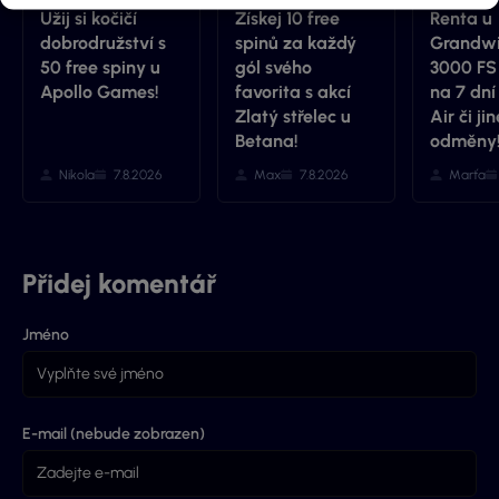
Užij si kočičí
Získej 10 free
Renta u
dobrodružství s
spinů za každý
Grandwi
50 free spiny u
gól svého
3000 FS
Apollo Games!
favorita s akcí
na 7 dní
Zlatý střelec u
Air či jin
Betana!
odměny
Nikola
7.8.2026
Max
7.8.2026
Marťa
Přidej komentář
Jméno
E-mail (nebude zobrazen)