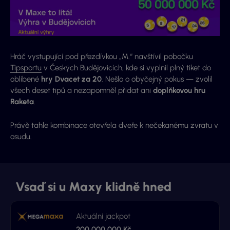
Hráč vystupující pod přezdívkou „M.“ navštívil pobočku
Tipsportu
v Českých Budějovicích, kde si vyplnil plný tiket do
oblíbené
hry Dvacet za 20
. Nešlo o obyčejný pokus — zvolil
všech deset tipů a nezapomněl přidat ani
doplňkovou hru
Raketa
.
Právě tahle kombinace otevřela dveře k nečekanému zvratu v
osudu.
Vsaď si u Maxy klidně hned
Aktuální jackpot
200 000 000 Kč