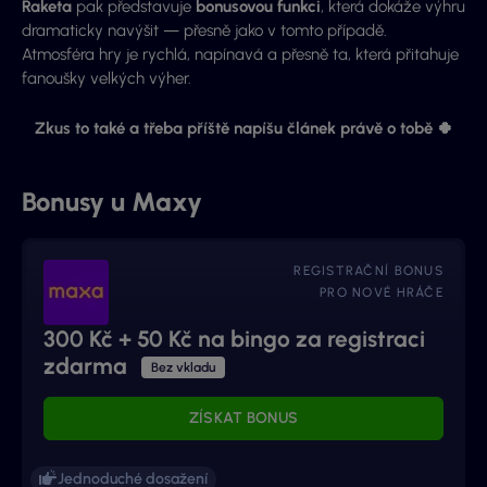
Raketa
pak představuje
bonusovou funkci
, která dokáže výhru
dramaticky navýšit — přesně jako v tomto případě.
Atmosféra hry je rychlá, napínavá a přesně ta, která přitahuje
fanoušky velkých výher.
Zkus to také a třeba příště napíšu článek právě o tobě 🍀
Bonusy u Maxy
REGISTRAČNÍ BONUS
PRO NOVÉ HRÁČE
300 Kč + 50 Kč na bingo za registraci
zdarma
Bez vkladu
ZÍSKAT BONUS
Jednoduché dosažení