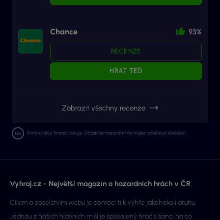
Chance
93%
RECENZE
HRÁT TEĎ
Zobrazit všechny recenze
Ministerstvo financí varuje: Účastí na hazardní hře může vzniknout závislost.
Vyhraj.cz - Největší magazín o hazardních hrách v ČR
Cílem a poselstvím webu je pomoci ti k výhře jakéhokoli druhu.
Jednou z našich hlavních misí je spokojený hráč s šancí na co