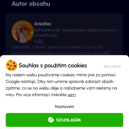
Autor obsahu
Anežka
Šéfredaktorka · Specialistka v oblasti bonusů a
stíracích losů
Zdravíčko, čtenáři! Jmenuji se Anežka a budu tě
provázet nejrůznějšími novinkami a bonusy ve světě
hazardu!
Více o autorovi
Souhlas s použitím cookies
Na našem webu používáme cookies, mimo jiné za pomoci
Google nástrojů. Díky nim umíme správně zobrazit obsah,
Související články
zjistíme, co se na webu děje a nabídneme vám reklamy na
míru. Pro více informací mrkněte
sem
.
Nastavení
SOUHLASÍM