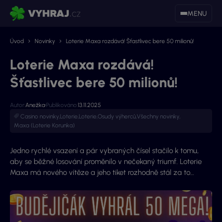
MENU
Úvod
Novinky
Loterie Maxa rozdává! Šťastlivec bere 50 milionů!
Loterie Maxa rozdává!
Šťastlivec bere 50 milionů!
Autor:
Anežka
Publikováno:
13.11.2025
Casino novinky
,
Loterie
,
Loterie
,
Osudy výherců
,
Všechny novinky
,
Maxa (Loterie Korunka)
Jedno rychlé vsazení a pár vybraných čísel stačilo k tomu,
aby se běžné losování proměnilo v nečekaný triumf. Loterie
Maxa má nového vítěze a jeho tiket rozhodně stál za to…