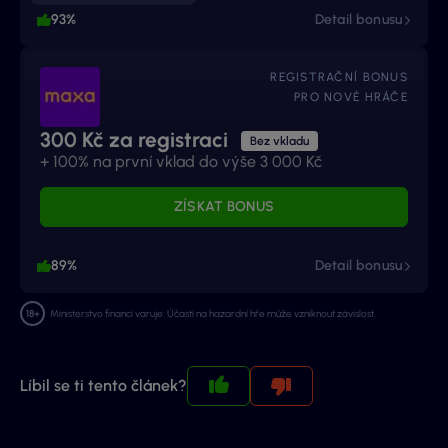
93%
Detail bonusu
REGISTRAČNÍ BONUS
PRO NOVÉ HRÁČE
300 Kč za registraci
Bez vkladu
+ 100% na první vklad do výše 3 000 Kč
ZÍSKAT BONUS
89%
Detail bonusu
Ministerstvo financí varuje: Účastí na hazardní hře může vzniknout závislost.
Líbil se ti tento článek?