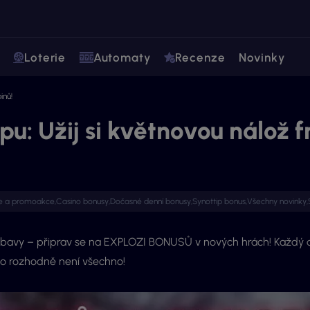
Loterie
Automaty
Recenze
Novinky
inů!
u: Užij si květnovou nálož f
ře a promoakce
,
Casino bonusy
,
Dočasné denní bonusy
,
Synottip bonus
,
Všechny novinky
,
ábavy – připrav se na EXPLOZI BONUSŮ v nových hrách! Každý 
A to rozhodně není všechno!