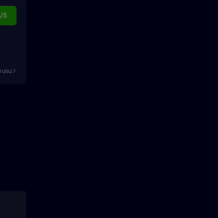
US
nusu