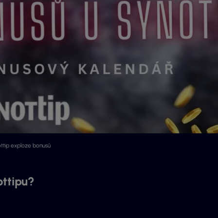
ttip exploze bonusů
ottipu?