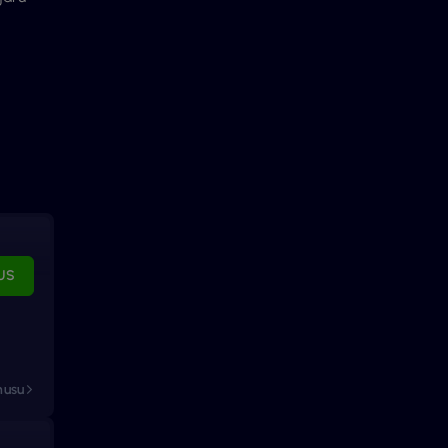
US
nusu