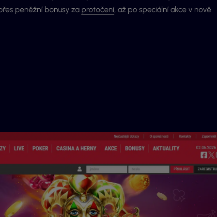
, přes peněžní bonusy za
protočení
, až po speciální akce v nově