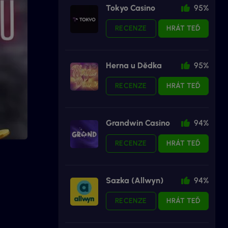
Tokyo Casino
95%
RECENZE
HRÁT TEĎ
Herna u Dědka
95%
RECENZE
HRÁT TEĎ
Grandwin Casino
94%
RECENZE
HRÁT TEĎ
Sazka (Allwyn)
94%
RECENZE
HRÁT TEĎ