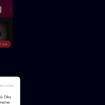
e spiny
,
ů. Díky
ídneme