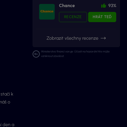
Chance
93%
RECENZE
HRÁT TEĎ
Zobrazit všechny recenze
Ministerstvo financí varuje: Účastí na hazardní hře může
vzniknout závislost.
stačí k
máš o
ní den a