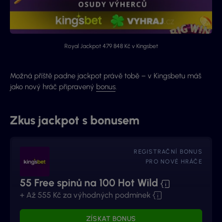
Royal Jackpot 479 848 Kč v Kingsbet
Možná příště padne jackpot právě tobě – v Kingsbetu máš
jako nový hráč připravený
bonus
.
Zkus jackpot s bonusem
REGISTRAČNÍ BONUS
PRO NOVÉ HRÁČE
55 Free spinů na 100 Hot Wild
+ Až 555 Kč za výhodných podmínek
ZÍSKAT BONUS