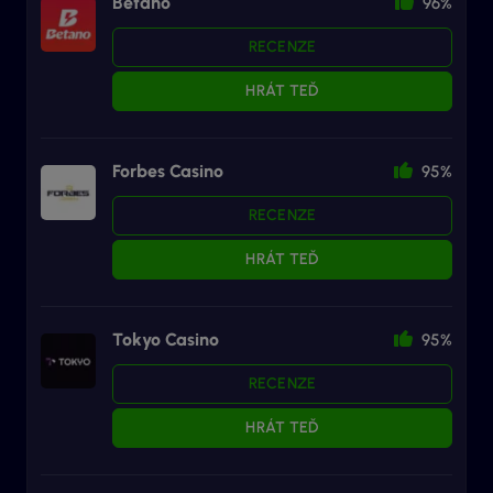
Betano
96%
RECENZE
HRÁT TEĎ
Forbes Casino
95%
RECENZE
HRÁT TEĎ
Tokyo Casino
95%
RECENZE
HRÁT TEĎ