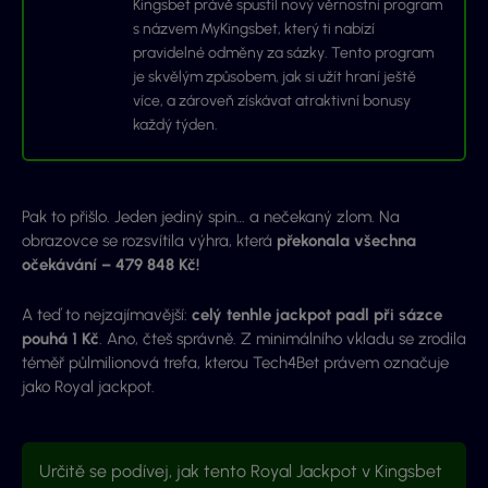
Kingsbet právě spustil nový věrnostní program
s názvem MyKingsbet, který ti nabízí
pravidelné odměny za sázky. Tento program
je skvělým způsobem, jak si užít hraní ještě
více, a zároveň získávat atraktivní bonusy
každý týden.
Pak to přišlo. Jeden jediný spin… a nečekaný zlom. Na
obrazovce se rozsvítila výhra, která
překonala všechna
očekávání – 479 848 Kč!
A teď to nejzajímavější:
celý tenhle jackpot padl při sázce
pouhá 1 Kč
. Ano, čteš správně. Z minimálního vkladu se zrodila
téměř půlmilionová trefa, kterou Tech4Bet právem označuje
jako Royal jackpot.
Určitě se podívej, jak tento Royal Jackpot v Kingsbet