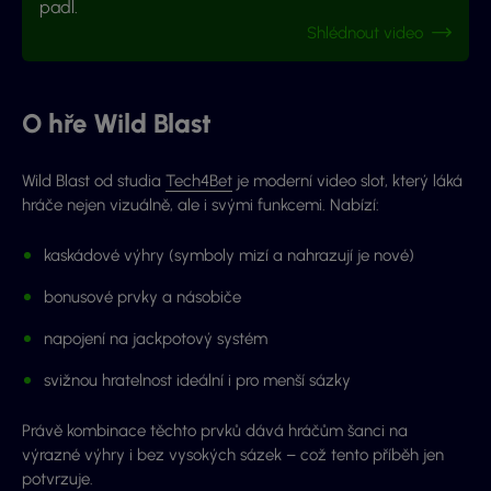
padl.
Shlédnout video
O hře Wild Blast
Wild Blast od studia
Tech4Bet
je moderní video slot, který láká
hráče nejen vizuálně, ale i svými funkcemi. Nabízí:
kaskádové výhry (symboly mizí a nahrazují je nové)
bonusové prvky a násobiče
napojení na jackpotový systém
svižnou hratelnost ideální i pro menší sázky
Právě kombinace těchto prvků dává hráčům šanci na
výrazné výhry i bez vysokých sázek – což tento příběh jen
potvrzuje.