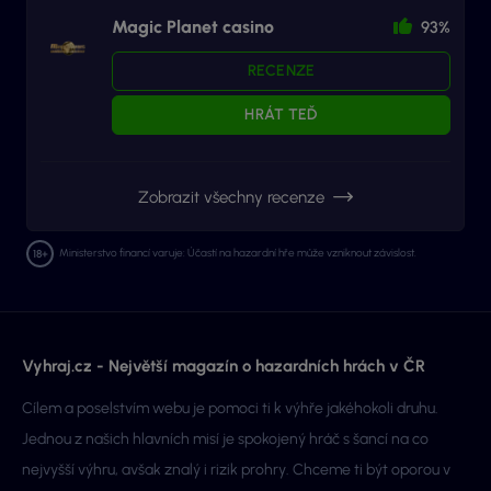
Magic Planet casino
93%
RECENZE
HRÁT TEĎ
Zobrazit všechny recenze
Ministerstvo financí varuje: Účastí na hazardní hře může vzniknout závislost.
Vyhraj.cz - Největší magazín o hazardních hrách v ČR
Cílem a poselstvím webu je pomoci ti k výhře jakéhokoli druhu.
Jednou z našich hlavních misí je spokojený hráč s šancí na co
nejvyšší výhru, avšak znalý i rizik prohry. Chceme ti být oporou v