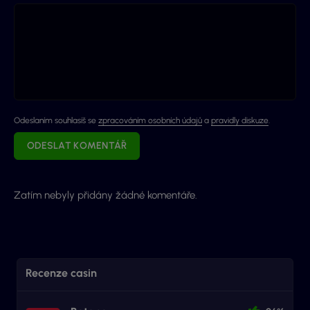
Odeslaním souhlasíš se
zpracováním osobních údajů
a
pravidly diskuze
.
ODESLAT KOMENTÁŘ
Zatím nebyly přidány žádné komentáře.
Recenze casin