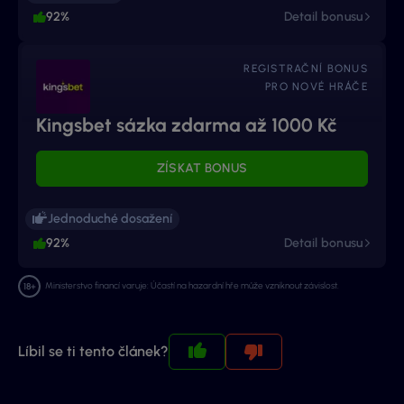
92%
Detail bonusu
REGISTRAČNÍ BONUS
PRO NOVÉ HRÁČE
Kingsbet sázka zdarma až 1000 Kč
ZÍSKAT BONUS
Jednoduché dosažení
92%
Detail bonusu
Ministerstvo financí varuje: Účastí na hazardní hře může vzniknout závislost.
Líbil se ti tento článek?