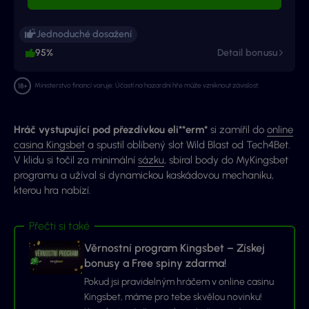
Jednoduché dosažení
95%
Detail bonusu
Ministerstvo financí varuje: Účastí na hazardní hře může vzniknout závislost.
Hráč vystupující pod přezdívkou eli**erm*
si zamířil do
online
casina Kingsbet
a spustil oblíbený slot Wild Blast od Tech4Bet.
V klidu si točil za minimální
sázku
, sbíral body do MyKingsbet
programu a užíval si dynamickou kaskádovou mechaniku,
kterou hra nabízí.
Přečti si také
Věrnostní program Kingsbet – Získej
bonusy a Free spiny zdarma!
Pokud jsi pravidelným hráčem v online casinu
Kingsbet, máme pro tebe skvělou novinku!