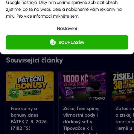
Marťa
Google nástrojů. Díky nim umíme správně zobrazit obsah,
Redaktorka · Casino bonusy a akce
zjistíme, co se na webu děje a nabídneme vám reklamy na
míru. Pro více informací mrkněte
sem
.
Ahoj, jsem Martina! Hledám pro tebe ty nejčerstvější
novinky a nejvýhodnější bonusy, které v online casinech
Nastavení
stojí za to!
Více o autorovi
SOUHLASÍM
Související články
Free spiny a
Získej free spiny,
Zatoč s 
bonusy dnes
věrnostní body i
a získej 
PÁTEK 7. 8. 2026
dárkový set v
free spi
(7182 FS)
Tipovačce k 1.
Herně u