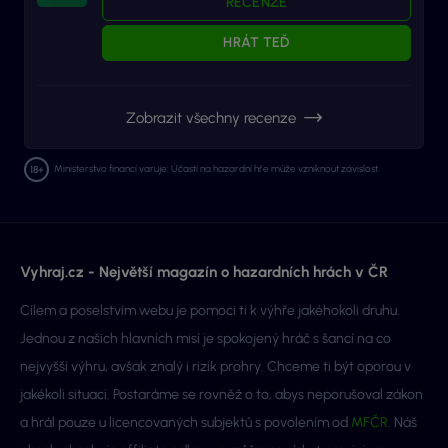
RECENZE
HRÁT TEĎ
Zobrazit všechny recenze
Ministerstvo financí varuje: Účastí na hazardní hře může vzniknout závislost.
Vyhraj.cz - Největší magazín o hazardních hrách v ČR
Cílem a poselstvím webu je pomoci ti k výhře jakéhokoli druhu.
Jednou z našich hlavních misí je spokojený hráč s šancí na co
nejvyšší výhru, avšak znalý i rizik prohry. Chceme ti být oporou v
jakékoli situaci. Postaráme se rovněž o to, abys neporušoval zákon
a hrál pouze u licencovaných subjektů s povolením od
MFČR
. Náš