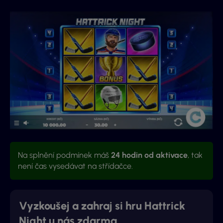
Na splnění podmínek máš
24 hodin od aktivace
, tak
není čas vysedávat na střídačce.
Vyzkoušej a zahraj si hru Hattrick
Night u nás zdarma