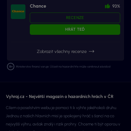
Chance
93%
RECENZE
HRÁT TEĎ
Zobrazit všechny recenze
Ministerstvo financí varuje: Účastí na hazardní hře může vzniknout závislost.
Vyhraj.cz - Největší magazín o hazardních hrách v ČR
Cílem a poselstvím webu je pomoci ti k výhře jakéhokoli druhu.
Jednou z našich hlavních misí je spokojený hráč s šancí na co
nejvyšší výhru, avšak znalý i rizik prohry. Chceme ti být oporou v