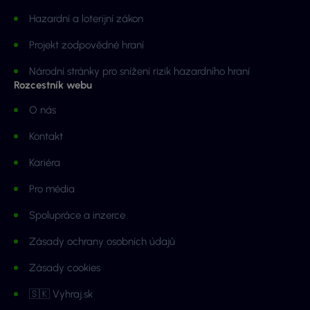
Hazardní a loterijní zákon
Projekt zodpovědné hraní
Národní stránky pro snížení rizik hazardního hraní
Rozcestník webu
O nás
Kontakt
Kariéra
Pro média
Spolupráce a inzerce
Zásady ochrany osobních údajů
Zásady cookies
🇸🇰 Vyhraj.sk