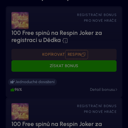
REGISTRAČNÍ BONUS
PRO NOVÉ HRÁČE
100 Free spinů na Respin Joker za
registraci u Dědka
KOPÍROVAT
RESPIN
ZÍSKAT BONUS
Jednoduché dosažení
96%
Detail bonusu
REGISTRAČNÍ BONUS
PRO NOVÉ HRÁČE
100 Free spinů na Respin Joker za