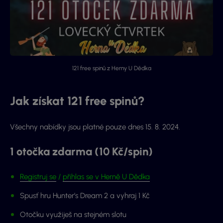
121 free spinů z Herny U Dědka
Jak získat 121 free spinů?
Všechny nabídky jsou platné pouze dnes 15. 8. 2024.
1 otočka zdarma (10 Kč/spin)
Registruj se
/
přihlas se v Herně U Dědka
Spusť hru Hunter’s Dream 2 a vyhraj 1 Kč
Otočku využiješ na stejném slotu