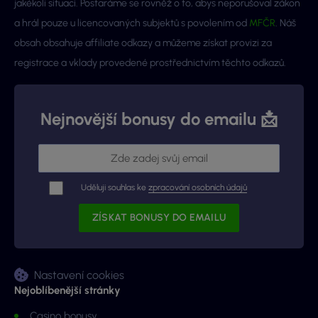
jakékoli situaci. Postaráme se rovněž o to, abys neporušoval zákon
a hrál pouze u licencovaných subjektů s povolením od
MFČR
. Náš
obsah obsahuje affiliate odkazy a můžeme získat provizi za
registrace a vklady provedené prostřednictvím těchto odkazů.
Nejnovější bonusy do emailu 📩
Uděluji souhlas ke
zpracování osobních údajů
Nastavení cookies
Nejoblíbenější stránky
Casino bonusy