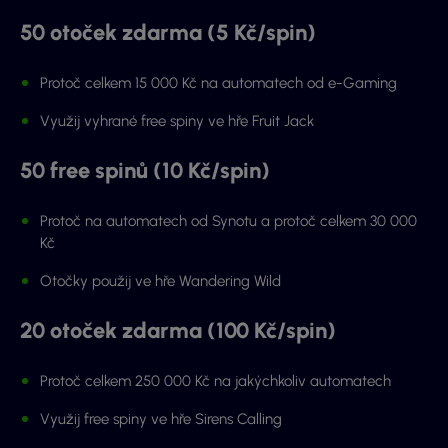
50 otoček zdarma (5 Kč/spin)
Protoč celkem 15 000 Kč na automatech od e-Gaming
Využij vyhrané free spiny ve hře Fruit Jack
50 free spinů (10 Kč/spin)
Protoč na automatech od Synotu a protoč celkem 30 000
Kč
Otočky použij ve hře Wandering Wild
20 otoček zdarma (100 Kč/spin)
Protoč celkem 250 000 Kč na jakýchkoliv automatech
Využij free spiny ve hře Sirens Calling