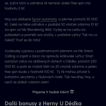
se, začni točit a odměna tě nemine! Jeden free spin má
hodnotu 5 Kč.
Hraj své oblíbené
Synot automaty
, a jakmile protočíš 30 000
Kč, čeká na tebe odměna v podobě 50 otoček zdarma 10 Kč
za spin ve hře Wandering Wild. Vydej se na cestu za
pokladem a proměň své otočky v pořádné výhry! Tak na co
čekáš? Pusť se do toho!
Vyzkoušej výpravu s podmanivými sirénami ve hře Sirens
Calling a zajisti si šanci na opravdu královské výhry! Stačí
roztáčet válce na oblíbených slotech U Dědka, protočit 250
000 Kč a poté se můžeš těšit na 20 otoček zdarma a jeden
free spin bude v hodnotě 100 Kč. Ty tě mohou přivést k
bohatství ukrytému v hlubinách moře. Tak neváhej, hraj, a
nech se zlákat voláním sirén!
Přejeme ti hodně štěstí! 😇
Další bonusy z Herny U Dědka