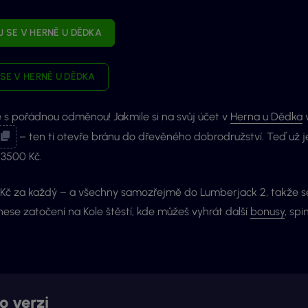
J SE V HERNĚ U DĚDKA
 SE V HERNĚ U DĚDKA
e s pořádnou odměnou! Jakmile si na svůj účet v
Herna u Dědka
v
– ten ti otevře bránu do dřevěného dobrodružství. Teď už j
 3500 Kč.
Kč za každý – a všechny samozřejmě do Lumberjack 2, takže s
vynese zatočení na Kole štěstí, kde můžeš vyhrát další
bonusy
, sp
 verzi