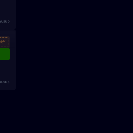
nusu
N
nusu