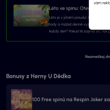
vám rekl
Léto ve spinu: Otevři si de
Léto je v plném proudu! A každý den v
tady si můžeš denně vyzvednout jedno
každý den? Pokud tě zajímá víc, tak p
Nezmeškej dn
Bonusy z Herny U Dědka
100 Free spinů na Respin Joker z