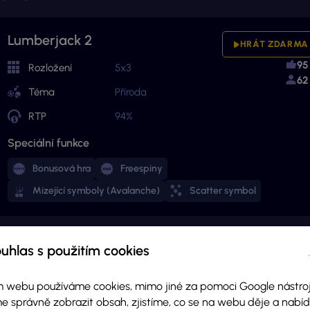
Lumberjack 2
HRÁT ZDARMA
95
Rozložení
5x3
62
Téma
Příroda
RTP
94%
Speciální funkce
Bonusová hra
Freespiny
Mizející symboly (Avalanche)
Scatter symbol
uhlas s použitím cookies
 webu používáme cookies, mimo jiné za pomoci Google nástroj
e správně zobrazit obsah, zjistíme, co se na webu děje a nab