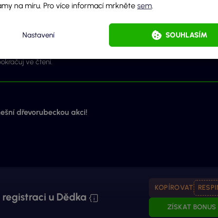
amy na míru. Pro více informací mrkněte
sem
.
nně novou akci v Herně U Dědka!
 Herně U Dědka bude odteď speciální. Stejně, jako u minulé akce, tak
Nastavení
SOUHLASÍM
duchou a příjemnou nabídku, nejčastěji s free spiny. Vyzvedneš si
okračuj ve čtení.
ešní dřevorubeckou akci!
KOPÍROVAT
RESPI
a registraci u Dědka
ZÍSKAT BONUS