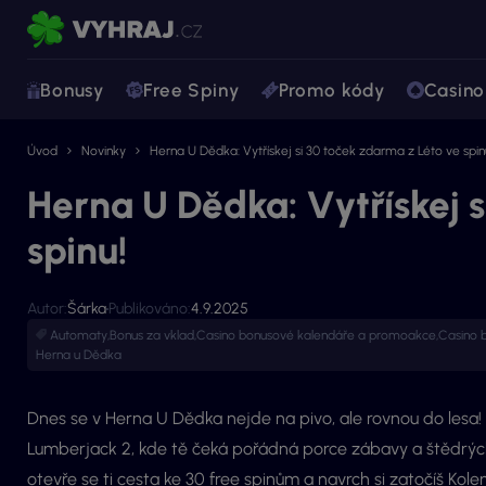
Bonusy
Free Spiny
Promo kódy
Casino
Úvod
Novinky
Herna U Dědka: Vytřískej si 30 toček zdarma z Léto ve spin
Herna U Dědka: Vytřískej s
spinu!
Autor:
Šárka
Publikováno:
4.9.2025
Automaty
,
Bonus za vklad
,
Casino bonusové kalendáře a promoakce
,
Casino 
Herna u Dědka
Dnes se v Herna U Dědka nejde na pivo, ale rovnou do lesa! 
Lumberjack 2, kde tě čeká pořádná porce zábavy a štědrých 
otevře se ti cesta ke 30 free spinům a navrch si zatočíš Kole