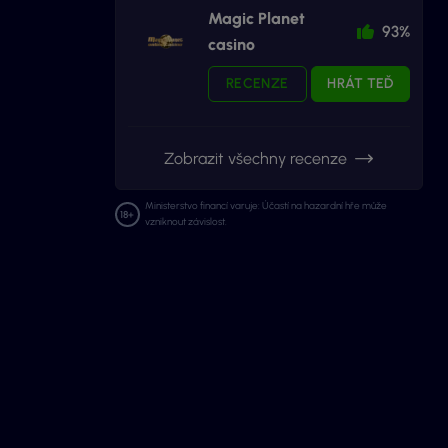
Magic Planet
93%
casino
RECENZE
HRÁT TEĎ
Zobrazit všechny recenze
Ministerstvo financí varuje: Účastí na hazardní hře může
vzniknout závislost.